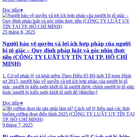
Đọc tiếp
➜
25 tháng 8, 2025
Người bảo vệ quyền và lợi ích hợp pháp của người
bị tố giác – Quy định pháp luật và góc nhìn thực
tiễn (CÔNG TY LUẬT UY TÍN TẠI TP. HỒ CHÍ
MINH)
1. Cơ sở pháp lý và khái niệm Theo Điều 83 Bộ luật Tố tụng Hình
sự 2015, người bảo vệ quyền và lợi ích hợp pháp của người bị tố
giác, người bị kiến nghị khởi tố là người được chính người bị tố giác
hoặc người bị kiến nghị khởi tố mời để [&hellip;]
Đọc tiếp
➜
9 tháng 7, 2025
Bị cưỡng đoạt tài sản phải làm gì? Cách xử lý hiệu