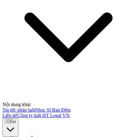
Nội dung khác
Tin tức pháp luật
Nhạc Sĩ Ban Đêm
Liên hệ
Công ty luật HT Legal VN
🇻🇳
vi