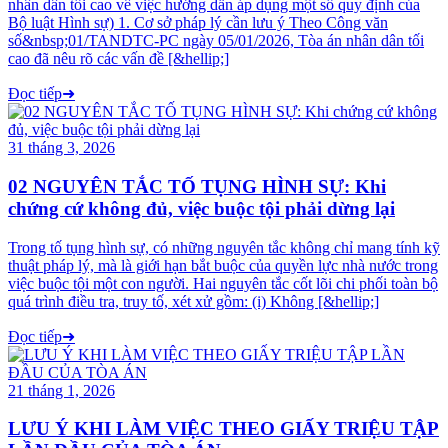
nhân dân tối cao về việc hướng dẫn áp dụng một số quy định của
Bộ luật Hình sự) 1. Cơ sở pháp lý cần lưu ý Theo Công văn
số&nbsp;01/TANDTC-PC ngày 05/01/2026, Tòa án nhân dân tối
cao đã nêu rõ các vấn đề [&hellip;]
Đọc tiếp
➜
31 tháng 3, 2026
02 NGUYÊN TẮC TỐ TỤNG HÌNH SỰ: Khi
chứng cứ không đủ, việc buộc tội phải dừng lại
Trong tố tụng hình sự, có những nguyên tắc không chỉ mang tính kỹ
thuật pháp lý, mà là giới hạn bắt buộc của quyền lực nhà nước trong
việc buộc tội một con người. Hai nguyên tắc cốt lõi chi phối toàn bộ
quá trình điều tra, truy tố, xét xử gồm: (i) Không [&hellip;]
Đọc tiếp
➜
21 tháng 1, 2026
LƯU Ý KHI LÀM VIỆC THEO GIẤY TRIỆU TẬP