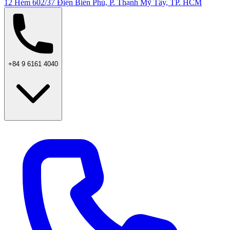
12 Hẻm 602/37 Điện Biên Phủ, P. Thạnh Mỹ Tây, TP. HCM
+84 9 6161 4040