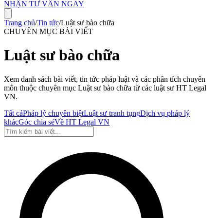
NHẬN TƯ VẤN NGAY
Trang chủ
/
Tin tức
/
Luật sư bào chữa
CHUYÊN MỤC BÀI VIẾT
Luật sư bào chữa
Xem danh sách bài viết, tin tức pháp luật và các phân tích chuyên
môn thuộc chuyên mục
Luật sư bào chữa
từ các luật sư HT Legal
VN.
Tất cả
Pháp lý chuyên biệt
Luật sư tranh tụng
Dịch vụ pháp lý
khác
Góc chia sẻ
Về HT Legal VN