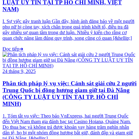
LUẬT UY TÍN TẠI TP HỒ CHÍ MINH, VIỆT
NAM)
I. Sự việc gây tranh luận Gần đây, hình ảnh đăng báo về một người
phụ nữ bị còng tay, xích chân trong quá trình khởi tố, điều tra đã
gây nhiều sự quan tâm trong dư luận. Nhiều ý kiến cho rằng cơ
quan chức năng làm đúng quy trình, song cũng có quan [&hellip;]
Đọc tiếp
➜
24 tháng 9, 2025
Phân tích pháp lý vụ việc: Cảnh sát giải cứu 2 người
Trung Quốc bị đồng hương giam giữ tại Đà Nẵng
(CÔNG TY LUẬT UY TÍN TẠI TP. HỒ CHÍ
MINH)
1. Tóm tắt vụ việc: Theo báo VnExpress, hai người Trung Quốc
đến Việt Nam tham gia đánh bạc tại Casino Hoiana, Quảng Nam.
Do thua bạc và không trả được khoản vay hàng trăm nghìn nhân
dân tệ, họ bị một nhóm đồng hương bắt giữ, đánh đập và giam giữ
tại Đà Nẵng. [&hellip;]