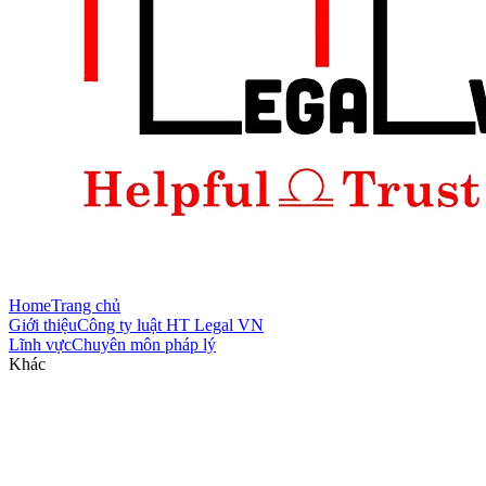
Home
Trang chủ
Giới thiệu
Công ty luật HT Legal VN
Lĩnh vực
Chuyên môn pháp lý
Khác