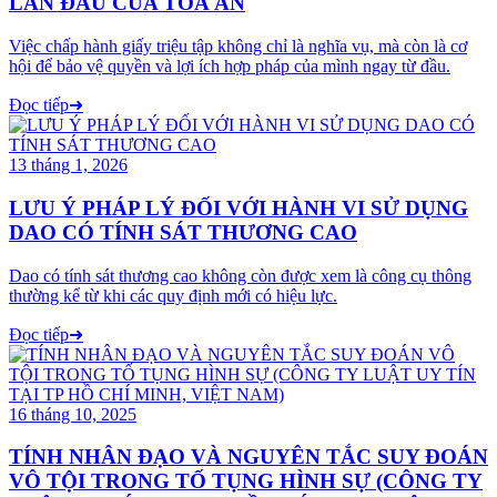
LẦN ĐẦU CỦA TÒA ÁN
Việc chấp hành giấy triệu tập không chỉ là nghĩa vụ, mà còn là cơ
hội để bảo vệ quyền và lợi ích hợp pháp của mình ngay từ đầu.
Đọc tiếp
➜
13 tháng 1, 2026
LƯU Ý PHÁP LÝ ĐỐI VỚI HÀNH VI SỬ DỤNG
DAO CÓ TÍNH SÁT THƯƠNG CAO
Dao có tính sát thương cao không còn được xem là công cụ thông
thường kể từ khi các quy định mới có hiệu lực.
Đọc tiếp
➜
16 tháng 10, 2025
TÍNH NHÂN ĐẠO VÀ NGUYÊN TẮC SUY ĐOÁN
VÔ TỘI TRONG TỐ TỤNG HÌNH SỰ (CÔNG TY