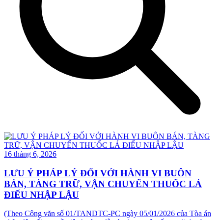
16 tháng 6, 2026
LƯU Ý PHÁP LÝ ĐỐI VỚI HÀNH VI BUÔN
BÁN, TÀNG TRỮ, VẬN CHUYỂN THUỐC LÁ
ĐIẾU NHẬP LẬU
(Theo Công văn số 01/TANDTC-PC ngày 05/01/2026 của Tòa án