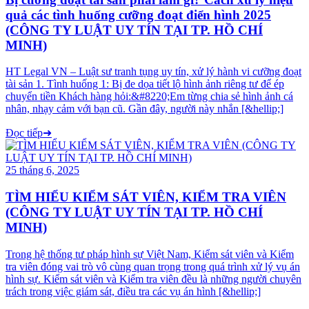
quả các tình huống cưỡng đoạt điển hình 2025
(CÔNG TY LUẬT UY TÍN TẠI TP. HỒ CHÍ
MINH)
HT Legal VN – Luật sư tranh tụng uy tín, xử lý hành vi cưỡng đoạt
tài sản 1. Tình huống 1: Bị đe dọa tiết lộ hình ảnh riêng tư để ép
chuyển tiền Khách hàng hỏi:&#8220;Em từng chia sẻ hình ảnh cá
nhân, nhạy cảm với bạn cũ. Gần đây, người này nhắn [&hellip;]
Đọc tiếp
➜
25 tháng 6, 2025
TÌM HIỂU KIỂM SÁT VIÊN, KIỂM TRA VIÊN
(CÔNG TY LUẬT UY TÍN TẠI TP. HỒ CHÍ
MINH)
Trong hệ thống tư pháp hình sự Việt Nam, Kiểm sát viên và Kiểm
tra viên đóng vai trò vô cùng quan trọng trong quá trình xử lý vụ án
hình sự. Kiểm sát viên và Kiểm tra viên đều là những người chuyên
trách trong việc giám sát, điều tra các vụ án hình [&hellip;]