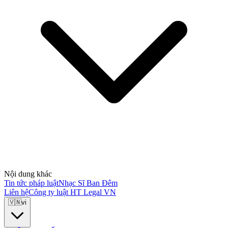
Nội dung khác
Tin tức pháp luật
Nhạc Sĩ Ban Đêm
Liên hệ
Công ty luật HT Legal VN
🇻🇳
vi