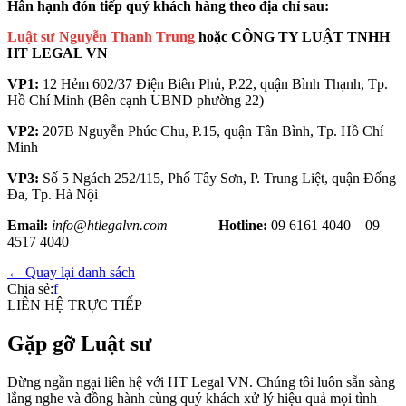
Hân hạnh đón tiếp quý khách hàng theo địa chỉ sau:
Luật sư Nguyễn Thanh Trung
hoặc CÔNG TY LUẬT TNHH
HT LEGAL VN
VP1:
12 Hẻm 602/37 Điện Biên Phủ, P.22, quận Bình Thạnh, Tp.
Hồ Chí Minh (Bên cạnh UBND phường 22)
VP2:
207B Nguyễn Phúc Chu, P.15, quận Tân Bình, Tp. Hồ Chí
Minh
VP3:
Số 5 Ngách 252/115, Phố Tây Sơn, P. Trung Liệt, quận Đống
Đa, Tp. Hà Nội
Email:
info@htlegalvn.com
Hotline:
09 6161 4040 – 09
4517 4040
← Quay lại danh sách
Chia sẻ:
f
LIÊN HỆ TRỰC TIẾP
Gặp gỡ Luật sư
Đừng ngần ngại liên hệ với HT Legal VN. Chúng tôi luôn sẵn sàng
lắng nghe và đồng hành cùng quý khách xử lý hiệu quả mọi tình