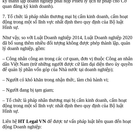
ký thành lập doanh nghiệp phải nộp Phiếu lý lịch tư pháp cho Cơ
quan đăng ký kinh doanh).
7. Tổ chức là pháp nhân thương mại bị cấm kinh doanh, cấm hoạt
động trong một số lĩnh vực nhất định theo quy định của Bộ luật
Hình sự.
Như vậy, so với Luật Doanh nghiệp 2014, Luật Doanh nghiệp 2020
đã bổ sung thêm nhiều đối tượng không được phép thành lập, quản
lý doanh nghiệp, gồm:
– Công nhân công an trong các cơ quan, đơn vị thuộc Công an nhân
dân Việt Nam (trừ những người được cử làm đại diện theo ủy quyền
để quản lý phần vốn góp của Nhà nước tại doanh nghiệp);
– Người có khó khăn trong nhận thức, làm chủ hành vi;
– Người đang bị tạm giam;
– Tổ chức là pháp nhân thương mại bị cấm kinh doanh, cấm hoạt
động trong một số lĩnh vực nhất định theo quy định của Bộ luật
Hình sự.
Liên hệ
HT Legal VN
để được tư vấn pháp luật liên quan đến hoạt
động Doanh nghiệp: