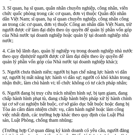
3. Sĩ quan, hạ sĩ quan, quân nhân chuyên nghiệp, công nhân, viên
chức quốc phòng trong các cơ quan, đơn vị thuộc Quân đội nhân
dân Việt Nam; sĩ quan, hạ sĩ quan chuyên nghiệp, công nhân công
an trong các cơ quan, đơn vị thuộc Công an nhân dân Việt Nam, trừ
người được cử làm đại diện theo ủy quyền để quản lý phần vốn góp
của Nhà nước tại doanh nghiệp hoặc quản lý tại doanh nghiệp nhà
nước;
4. Cán bộ lãnh đạo, quản lý nghiệp vụ trong doanh nghiệp nhà nước
theo quy định(trừ người được cử làm đại diện theo ủy quyền để
quản lý phần vốn góp của Nhà nước tại doanh nghiệp khác);
5. Người chưa thành niên; người bị hạn chế năng lực hành vi dân
sự, người bị mất năng lực hành vi dân sự; người có khó khăn trong
nhận thức, làm chủ hành vi; tổ chức không có tư cách pháp nhân;
6. Người đang bị truy cứu trách nhiệm hình sự, bị tạm giam, đang
chấp hành hình phạt tù, đang chấp hành biện pháp xử lý hành chính
tại cơ sở cai nghiện bắt buộc, cơ sở giáo dục bắt buộc hoặc đang bị
Tòa án cấm đảm nhiệm chức vụ, cấm hành nghề hoặc làm công
việc nhất định, các trường hợp khác theo quy định của Luật Phá
sản, Luật Phòng, chống tham nhũng;
(Trường hợp Cơ quan đăng ký kinh doanh có yêu cầu, người đăng