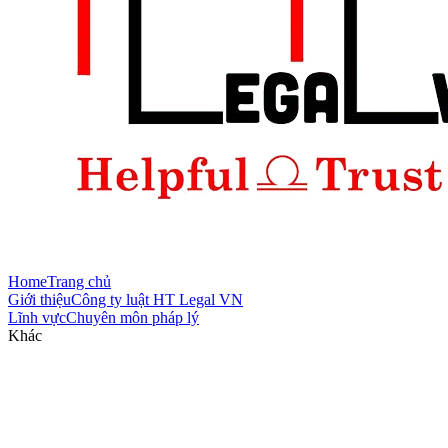
Home
Trang chủ
Giới thiệu
Công ty luật HT Legal VN
Lĩnh vực
Chuyên môn pháp lý
Khác