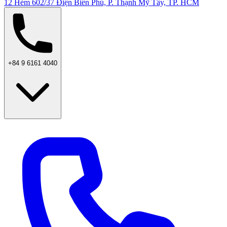
12 Hẻm 602/37 Điện Biên Phủ, P. Thạnh Mỹ Tây, TP. HCM
+84 9 6161 4040