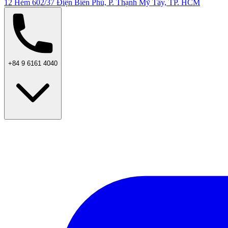
12 Hẻm 602/37 Điện Biên Phủ, P. Thạnh Mỹ Tây, TP. HCM
+84 9 6161 4040