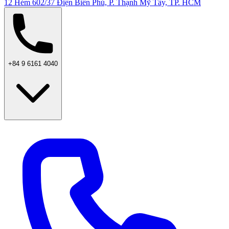
12 Hẻm 602/37 Điện Biên Phủ, P. Thạnh Mỹ Tây, TP. HCM
+84 9 6161 4040