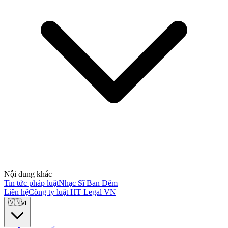
Nội dung khác
Tin tức pháp luật
Nhạc Sĩ Ban Đêm
Liên hệ
Công ty luật HT Legal VN
🇻🇳
vi