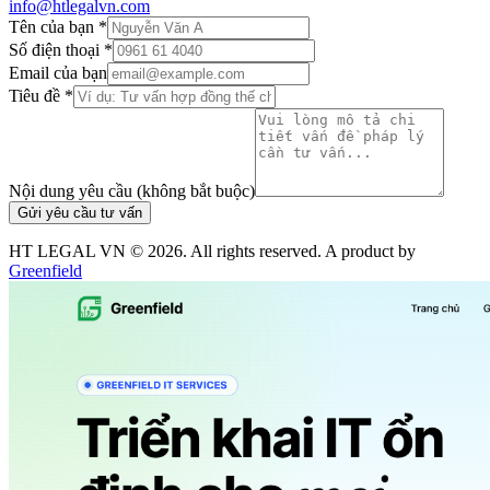
info@htlegalvn.com
Tên của bạn *
Số điện thoại *
Email của bạn
Tiêu đề *
Nội dung yêu cầu (không bắt buộc)
Gửi yêu cầu tư vấn
HT LEGAL VN ©
2026
. All rights reserved. A product by
Greenfield