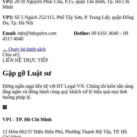
VP2:
207B Nguyễn Phúc Chu, P.15, quận Tân Bình, Tp. Hồ Chí
Minh
VP3:
Số 5 Ngách 252/115, Phố Tây Sơn, P. Trung Liệt, quận Đống
Đa, Tp. Hà Nội
Email:
info@htlegalvn.com
Hotline:
09 6161 4040 – 09
4517 4040
← Quay lại danh sách
Chia sẻ:
f
LIÊN HỆ TRỰC TIẾP
Gặp gỡ Luật sư
Đừng ngần ngại liên hệ với HT Legal VN. Chúng tôi luôn sẵn sàng
lắng nghe và đồng hành cùng quý khách xử lý hiệu quả mọi tình
huống pháp lý.
🏢
VP1 - TP. Hồ Chí Minh
12 Hẻm 602/37 Điện Biên Phủ, Phường Thạnh Mỹ Tây, TP. Hồ