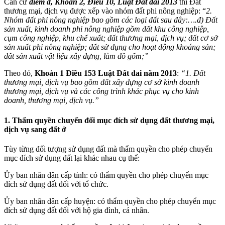
Căn cứ
điểm đ, Khoản 2, Điều 10, Luật Đất đai 2013
thì Đất
thương mại, dịch vụ được xếp vào nhóm đất phi nông nghiệp: “
2.
Nhóm đất phi nông nghiệp bao gồm các loại đất sau đây:….đ) Đất
sản xuất, kinh doanh phi nông nghiệp gồm đất khu công nghiệp,
cụm công nghiệp, khu chế xuất; đất thương mại, dịch vụ; đất cơ sở
sản xuất phi nông nghiệp; đất sử dụng cho hoạt động khoáng sản;
đất sản xuất vật liệu xây dựng, làm đồ gốm;”
Theo đó,
Khoản 1 Điều 153 Luật Đất đai năm 2013
:
“1. Đất
thương mại, dịch vụ bao gồm đất xây dựng cơ sở kinh doanh
thương mại, dịch vụ và các công trình khác phục vụ cho kinh
doanh, thương mại, dịch vụ.”
1. Thẩm quyền chuyển đổi mục đích sử dụng đất thương mại,
dịch vụ sang đất ở
Tùy từng đối tượng sử dụng đất mà thẩm quyền cho phép chuyển
mục đích sử dụng đất lại khác nhau cụ thể:
Ủy ban nhân dân cấp tỉnh: có thẩm quyền cho phép chuyển mục
đích sử dụng đất đối với tổ chức.
Ủy ban nhân dân cấp huyện: có thẩm quyền cho phép chuyển mục
đích sử dụng đất đối với hộ gia đình, cá nhân.