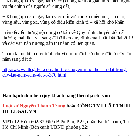
+ Không quá 15 ngày làm việc (không kể thời gian thực hiện nghĩa
vụ tài chính của người sử dụng đất)
+ Không quá 25 ngày làm việc đối với các xã miền núi, hải đảo,
vùng sâu, vùng xa, vùng có điều kiện kinh tế – xã hội khó khăn.
Trên đây là những nội dung cơ bản về Quy trình chuyển đổi đất
thương mại dịch vụ sang đất ở theo quy định của Luật Đất đai 2013
và các văn bản hướng dẫn thi hành có liên quan.
Tham khảo thêm quy trình chuyển mục đích sử dụng đất từ cây lâu
năm sang đất ở
http://www.htlegalvn.com/thu-tuc-chuyen-muc-dich-tu-dat-trong-
cay-lau-nam-sang-dat-o-370.html
———————————————————————————
Hân hạnh đón tiếp quý khách hàng theo địa chỉ sau:
Luật sư Nguyễn Thanh Trung
hoặc CÔNG TY LUẬT TNHH
HT LEGAL VN
VP1:
12 Hẻm 602/37 Điện Biên Phủ, P.22, quận Bình Thạnh, Tp.
Hồ Chí Minh (Bên cạnh UBND phường 22)