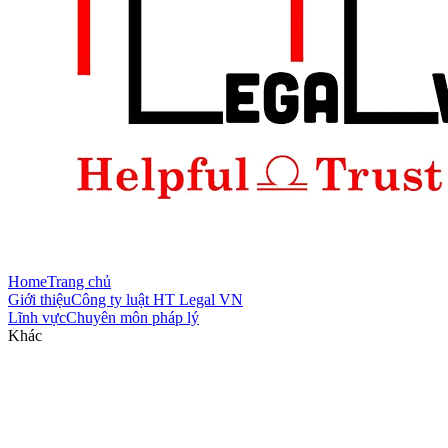
Home
Trang chủ
Giới thiệu
Công ty luật HT Legal VN
Lĩnh vực
Chuyên môn pháp lý
Khác