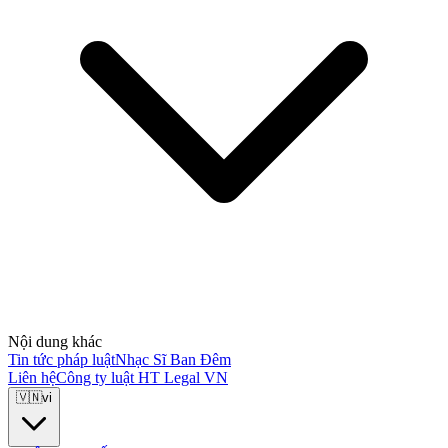
Nội dung khác
Tin tức pháp luật
Nhạc Sĩ Ban Đêm
Liên hệ
Công ty luật HT Legal VN
🇻🇳
vi