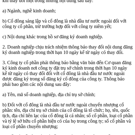
khi thay đổi một trong những nội dung sau đây:
a) Ngành, nghề kinh doanh;
b) Cổ đông sáng lập và cổ đông là nhà đầu tư nước ngoài đối với
công ty cổ phần, trừ trường hợp đối với công ty niêm yết;
c) Nội dung khác trong hồ sơ đăng ký doanh nghiệp.
2. Doanh nghiệp chịu trách nhiệm thông báo thay đổi nội dung đăng
ký doanh nghiệp trong thời hạn 10 ngày kể từ ngày có thay đổi.
3. Công ty cổ phần phải thông báo bằng văn bản đến Cơ quan đăng
ký kinh doanh nơi công ty đặt trụ sở chính trong thời hạn 10 ngày
kể từ ngày có thay đổi đối với cổ đông là nhà đầu tư nước ngoài
được đăng ký trong sổ đăng ký cổ đông của công ty. Thông báo
phải bao gồm các nội dung sau đây:
a) Tên, mã số doanh nghiệp, địa chỉ trụ sở chính;
b) Đối với cổ đông là nhà đầu tư nước ngoài chuyển nhượng cổ
phần: tên, địa chỉ trụ sở chính của cổ đông là tổ chức; họ, tên, quốc
tịch, địa chỉ liên lạc của cổ đông là cá nhân; số cổ phần, loại cổ phần
và tỷ lệ sở hữu cổ phần hiện có của họ trong công ty; số cổ phần và
loại cổ phần chuyển nhượng;