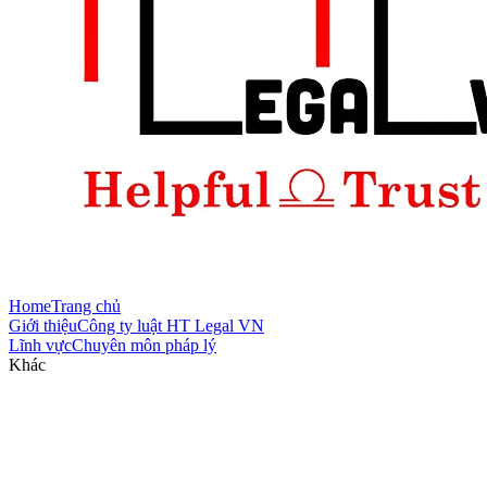
Home
Trang chủ
Giới thiệu
Công ty luật HT Legal VN
Lĩnh vực
Chuyên môn pháp lý
Khác