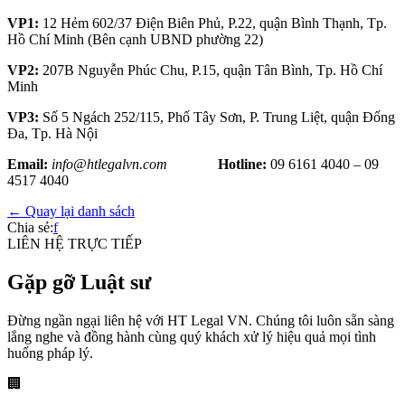
VP1:
12 Hẻm 602/37 Điện Biên Phủ, P.22, quận Bình Thạnh, Tp.
Hồ Chí Minh (Bên cạnh UBND phường 22)
VP2:
207B Nguyễn Phúc Chu, P.15, quận Tân Bình, Tp. Hồ Chí
Minh
VP3:
Số 5 Ngách 252/115, Phố Tây Sơn, P. Trung Liệt, quận Đống
Đa, Tp. Hà Nội
Email:
info@htlegalvn.com
Hotline:
09 6161 4040 – 09
4517 4040
← Quay lại danh sách
Chia sẻ:
f
LIÊN HỆ TRỰC TIẾP
Gặp gỡ Luật sư
Đừng ngần ngại liên hệ với HT Legal VN. Chúng tôi luôn sẵn sàng
lắng nghe và đồng hành cùng quý khách xử lý hiệu quả mọi tình
huống pháp lý.
🏢