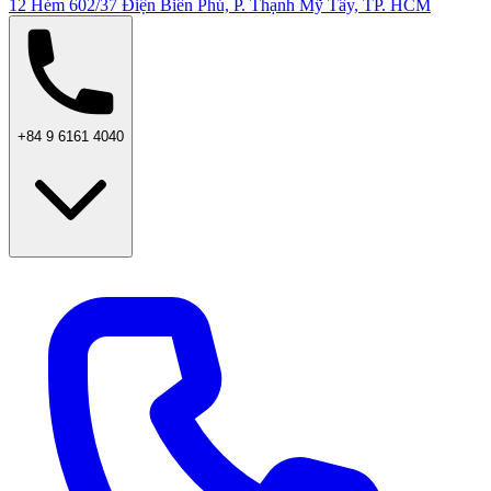
12 Hẻm 602/37 Điện Biên Phủ, P. Thạnh Mỹ Tây, TP. HCM
+84 9 6161 4040