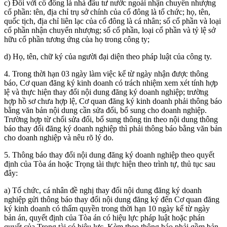
c) Đối với cổ đông là nhà đầu tư nước ngoài nhận chuyển nhượng
cổ phần: tên, địa chỉ trụ sở chính của cổ đông là tổ chức; họ, tên,
quốc tịch, địa chỉ liên lạc của cổ đông là cá nhân; số cổ phần và loại
cổ phần nhận chuyển nhượng; số cổ phần, loại cổ phần và tỷ lệ sở
hữu cổ phần tương ứng của họ trong công ty;
d) Họ, tên, chữ ký của người đại diện theo pháp luật của công ty.
4. Trong thời hạn 03 ngày làm việc kể từ ngày nhận được thông
báo, Cơ quan đăng ký kinh doanh có trách nhiệm xem xét tính hợp
lệ và thực hiện thay đổi nội dung đăng ký doanh nghiệp; trường
hợp hồ sơ chưa hợp lệ, Cơ quan đăng ký kinh doanh phải thông báo
bằng văn bản nội dung cần sửa đổi, bổ sung cho doanh nghiệp.
Trường hợp từ chối sửa đổi, bổ sung thông tin theo nội dung thông
báo thay đổi đăng ký doanh nghiệp thì phải thông báo bằng văn bản
cho doanh nghiệp và nêu rõ lý do.
5. Thông báo thay đổi nội dung đăng ký doanh nghiệp theo quyết
định của Tòa án hoặc Trọng tài thực hiện theo trình tự, thủ tục sau
đây:
a) Tổ chức, cá nhân đề nghị thay đổi nội dung đăng ký doanh
nghiệp gửi thông báo thay đổi nội dung đăng ký đến Cơ quan đăng
ký kinh doanh có thẩm quyền trong thời hạn 10 ngày kể từ ngày
bản án, quyết định của Tòa án có hiệu lực pháp luật hoặc phán
quyết của Trọng tài có hiệu lực. Kèm theo thông báo phải gồm bản