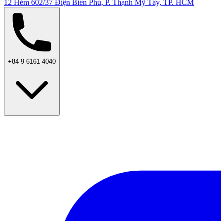
12 Hẻm 602/37 Điện Biên Phủ, P. Thạnh Mỹ Tây, TP. HCM
+84 9 6161 4040