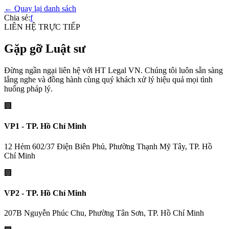
← Quay lại danh sách
Chia sẻ:
f
LIÊN HỆ TRỰC TIẾP
Gặp gỡ Luật sư
Đừng ngần ngại liên hệ với HT Legal VN. Chúng tôi luôn sẵn sàng
lắng nghe và đồng hành cùng quý khách xử lý hiệu quả mọi tình
huống pháp lý.
🏢
VP1 - TP. Hồ Chí Minh
12 Hẻm 602/37 Điện Biên Phủ, Phường Thạnh Mỹ Tây, TP. Hồ
Chí Minh
🏢
VP2 - TP. Hồ Chí Minh
207B Nguyễn Phúc Chu, Phường Tân Sơn, TP. Hồ Chí Minh