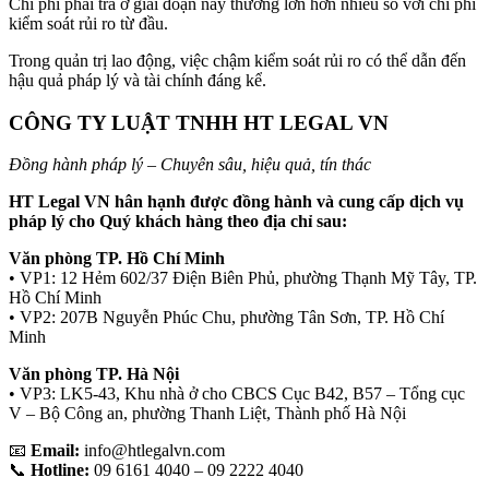
Chi phí phải trả ở giai đoạn này thường lớn hơn nhiều so với chi phí
kiểm soát rủi ro từ đầu.
Trong quản trị lao động, việc chậm kiểm soát rủi ro có thể dẫn đến
hậu quả pháp lý và tài chính đáng kể.
CÔNG TY LUẬT TNHH HT LEGAL VN
Đồng hành pháp lý – Chuyên sâu, hiệu quả, tín thác
HT Legal VN
hân hạnh được đồng hành và cung cấp dịch vụ
pháp lý cho Quý khách hàng theo địa chỉ sau:
Văn phòng TP. Hồ Chí Minh
• VP1: 12 Hẻm 602/37 Điện Biên Phủ, phường Thạnh Mỹ Tây, TP.
Hồ Chí Minh
• VP2: 207B Nguyễn Phúc Chu, phường Tân Sơn, TP. Hồ Chí
Minh
Văn phòng TP. Hà Nội
• VP3: LK5-43, Khu nhà ở cho CBCS Cục B42, B57 – Tổng cục
V – Bộ Công an, phường Thanh Liệt, Thành phố Hà Nội
📧
Email:
info@htlegalvn.com
📞
Hotline:
09 6161 4040 – 09 2222 4040