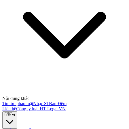
Nội dung khác
Tin tức pháp luật
Nhạc Sĩ Ban Đêm
Liên hệ
Công ty luật HT Legal VN
🇻🇳
vi