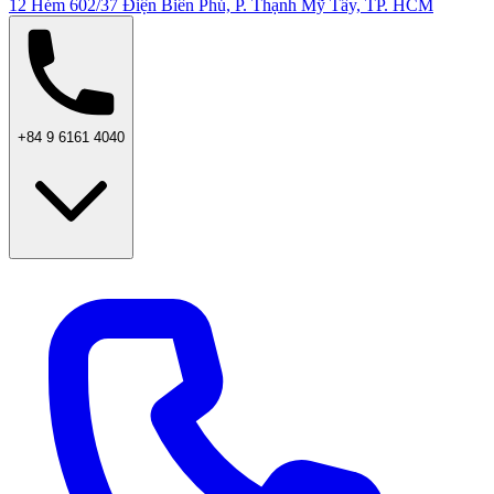
12 Hẻm 602/37 Điện Biên Phủ, P. Thạnh Mỹ Tây, TP. HCM
+84 9 6161 4040