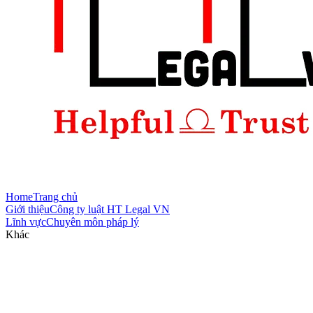
Home
Trang chủ
Giới thiệu
Công ty luật HT Legal VN
Lĩnh vực
Chuyên môn pháp lý
Khác