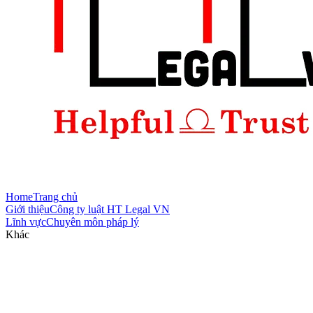
Home
Trang chủ
Giới thiệu
Công ty luật HT Legal VN
Lĩnh vực
Chuyên môn pháp lý
Khác