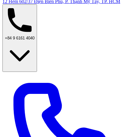
12 Hẻm 602/37 Điện Biên Phủ, P. Thạnh Mỹ Tây, TP. HCM
+84 9 6161 4040