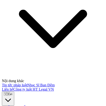
Nội dung khác
Tin tức pháp luật
Nhạc Sĩ Ban Đêm
Liên hệ
Công ty luật HT Legal VN
🇻🇳
vi