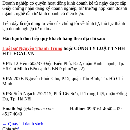
Doanh nghiệp có quyền hoạt động kinh doanh kể từ ngày được cấp
Giấy chứng nhận đăng ký doanh nghiệp, trừ trường hợp kinh doanh
ngành, nghề đầu tư kinh doanh có điều kiện.
Trên đây là nội dung tư vấn của chúng tôi về trình tự, thủ tục thành
lập doanh nghiệp tư nhân./.
Hân hạnh đón tiếp quý khách hàng theo địa chỉ sau:
Luật sư Nguyễn Thanh Trung
hoặc CÔNG TY LUẬT TNHH
HT LEGAL VN
VP1:
12 Hẻm 602/37 Điện Biên Phủ, P.22, quận Bình Thạnh, Tp.
Hồ Chí Minh (Bên cạnh UBND phường 22)
VP2:
207B Nguyễn Phúc Chu, P.15, quận Tân Bình, Tp. Hồ Chí
Minh
VP3:
Số 5 Ngách 252/115, Phố Tây Sơn, P. Trung Liệt, quận Đống
Đa, Tp. Hà Nội
Email:
info@htlegalvn.com
Hotline:
09 6161 4040 – 09
4517 4040
← Quay lại danh sách
Chia sẻ:
f