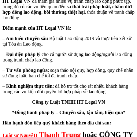
HT Legal VN
đã tham gia nhiều vụ tranh chấp lao động phức tạp,
trong đó có các vụ liên quan đến
sa thải trái pháp luật, chấm dứt
hợp đồng lao động, bồi thường thiệt hại
, thỏa thuận về tranh chấp
lao động.
Điểm mạnh của HT Legal VN là
:
– Am hiểu chuyên sâu
Bộ luật Lao động 2019 và thực tiễn xét xử
tại Tòa án Lao động.
– Đại diện pháp lý
cho cả người sử dụng lao động/người lao động
trong tranh chấp lao động.
– Tư vấn phòng ngừa
: soạn thảo nội quy, hợp đồng, quy chế nhân
sự đúng luật, hạn chế tối đa tranh chấp.
– Kinh nghiệm thực tiễn
: đã hỗ trợ tốt cho rất nhiều khách hàng
trong các vụ kiện đòi quyền lợi hợp pháp về lao động.
Công ty Luật TNHH HT Legal VN
*Đồng hành pháp lý – Chuyên sâu, tận tâm, hiệu quả*
Hân hạnh đón tiếp quý khách hàng theo địa chỉ sau:
n Thanh Trung
hoặc CÔNG TY
Luật sư Nguyễ