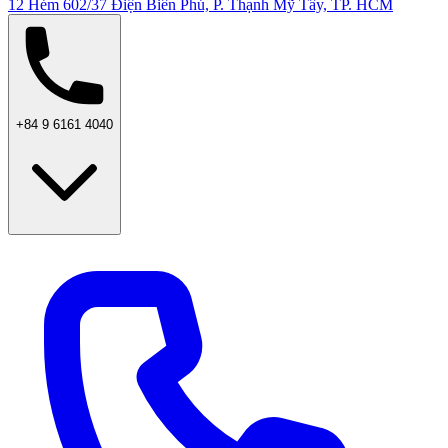
12 Hẻm 602/37 Điện Biên Phủ, P. Thạnh Mỹ Tây, TP. HCM
+84 9 6161 4040