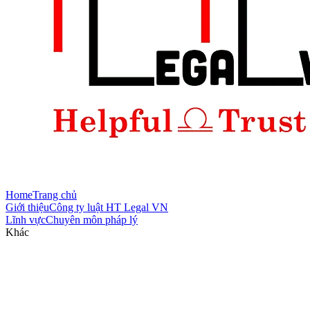
Home
Trang chủ
Giới thiệu
Công ty luật HT Legal VN
Lĩnh vực
Chuyên môn pháp lý
Khác