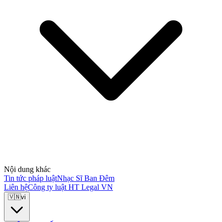
Nội dung khác
Tin tức pháp luật
Nhạc Sĩ Ban Đêm
Liên hệ
Công ty luật HT Legal VN
🇻🇳
vi