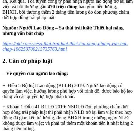
án. Kết quả, Tòa tuyên công ty phải nhận người lao động trở lại làm
việc và bồi thường gần
470 triệu đồng
bao gồm tiền lương,
BHXH, bồi thường thêm 2 tháng tiền lương do đơn phương chấm
dứt hợp đồng trái pháp luật.
Nguồn: Người Lao Động – Sa thải trái luật: Thiệt hại nặng
nhưng vẫn bất chấp
https://nld.com.vn/sa-thai-trai-luat-thiet-hai-nang-nhung-van-bat-
chap-196250709213735763.htm
l
2. Căn cứ pháp luật
– Về quyền của người lao động:
+ Điều 5 Bộ luật Lao động (BLLĐ) 2019: Người lao động có
quyền làm việc, hưởng lương phù hợp với trình độ, được bảo hộ lao
động và các quyền lợi hợp pháp khác.
+ Khoản 1 Điều 41 BLLĐ 2019: NSDLĐ đơn phương chấm dứt
hợp đồng trái pháp luật thì phải nhận NLĐ trở lại làm việc theo hợp
đồng đã giao kết; trả lương, đóng BHXH trong những ngày NLĐ
không được làm việc; và phải trả thêm một khoản tiền ít nhất bằng 2
tháng tiền lương.