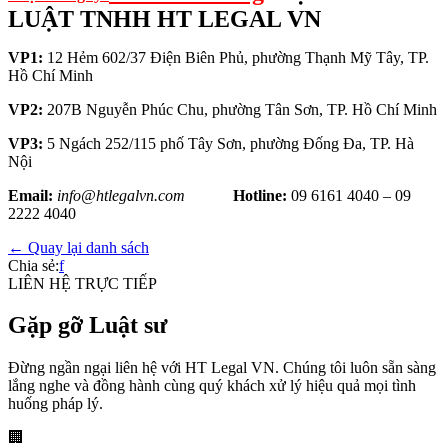
LUẬT TNHH HT LEGAL VN
VP1:
12 Hẻm 602/37 Điện Biên Phủ, phường Thạnh Mỹ Tây, TP.
Hồ Chí Minh
VP2:
207B Nguyễn Phúc Chu, phường Tân Sơn, TP. Hồ Chí Minh
VP3:
5 Ngách 252/115 phố Tây Sơn, phường Đống Đa, TP. Hà
Nội
Email:
info@htlegalvn.com
Hotline:
09 6161 4040 – 09
2222 4040
← Quay lại danh sách
Chia sẻ:
f
LIÊN HỆ TRỰC TIẾP
Gặp gỡ Luật sư
Đừng ngần ngại liên hệ với HT Legal VN. Chúng tôi luôn sẵn sàng
lắng nghe và đồng hành cùng quý khách xử lý hiệu quả mọi tình
huống pháp lý.
🏢