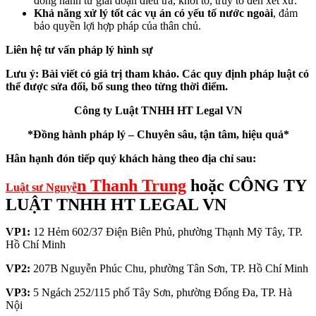
đồng hành từ giai đoạn điều tra, khởi tố, truy tố đến xét xử.
Khả năng xử lý tốt các vụ án có yếu tố nước ngoài
, đảm
bảo quyền lợi hợp pháp của thân chủ.
Liên hệ tư vấn pháp lý
hình sự
Lưu ý:
Bài viết có giá trị tham khảo. Các quy định pháp luật có
thể được sửa đổi, bổ sung theo từng thời điểm.
Công ty Luật TNHH HT Legal VN
*Đồng hành pháp lý – Chuyên sâu, tận tâm, hiệu quả*
Hân hạnh đón tiếp quý khách hàng theo địa chỉ sau:
n Thanh Trung
hoặc CÔNG TY
Luật sư Nguyễ
LUẬT TNHH HT LEGAL VN
VP1:
12 Hẻm 602/37 Điện Biên Phủ, phường Thạnh Mỹ Tây, TP.
Hồ Chí Minh
VP2:
207B Nguyễn Phúc Chu, phường Tân Sơn, TP. Hồ Chí Minh
VP3:
5 Ngách 252/115 phố Tây Sơn, phường Đống Đa, TP. Hà
Nội