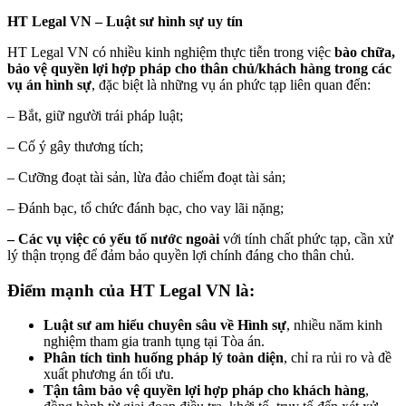
HT Legal VN
–
Luật sư hình sự uy tín
HT Legal VN có nhiều kinh nghiệm thực tiễn trong việc
bào chữa,
bảo vệ quyền lợi hợp pháp cho
thân chủ/
khách hàng trong các
vụ án hình sự
, đặc biệt là những vụ án phức tạp liên quan đến:
– Bắt, giữ người trái pháp luật;
– Cố ý gây thương tích;
– Cưỡng đoạt tài sản, lừa đảo chiếm đoạt tài sản;
– Đánh bạc, tổ chức đánh bạc, cho vay lãi nặng;
– Các vụ việc có yếu tố nước ngoài
với tính chất phức tạp, cần xử
lý thận trọng để đảm bảo quyền lợi chính đáng cho thân chủ.
Điểm mạnh của HT Legal VN là:
Luật sư am hiểu chuyên sâu về Hình sự
, nhiều năm kinh
nghiệm tham gia tranh tụng tại Tòa án.
Phân tích tình huống pháp lý toàn diện
, chỉ ra rủi ro và đề
xuất phương án tối ưu.
Tận tâm bảo vệ quyền lợi hợp pháp cho khách hàng
,