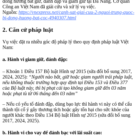
đồng hương bắt giữ, đánh đập và giam giữ tại Đà Nẵng. Cơ quan
Công an Việt Nam đã giải cứu và xử lý vụ việc.
Nguồn:
https://vnexpress.net/canh-sat-giai-cuu-2-nguoi-trung-quoc-
bi-dong-huong-bat-coc-4940307.html
2. Căn cứ pháp luật
Vụ việc đặt ra nhiều góc độ pháp lý theo quy định pháp luật Việt
Nam:
a. Hành vi giam giữ, đánh đập:
– Khoản 1 Điều 157 Bộ luật Hình sự 2015 (sửa đổi bổ sung 2017,
2024, 2025):
“Người nào bắt, giữ hoặc giam người trái pháp luật,
nếu không thuộc trường hợp quy định tại Điều 153 và Điều 377
của Bộ luật này, thì bị phạt cải tạo không giam giữ đến 03 năm
hoặc phạt tù từ 06 tháng đến 03 năm”
– Nếu có yếu tố đánh đập, dùng bạo lực thì hành vi này có thể cấu
thành tội cố ý gây thương tích hoặc gây tổn hại cho sức khỏe của
người khác theo Điều 134 Bộ luật Hình sự 2015 (sửa đổi bổ sung
2017, 2024, 2025).
b. Hành vi cho vay
để đánh bạc
với lãi suất cao: