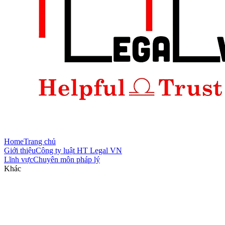
Home
Trang chủ
Giới thiệu
Công ty luật HT Legal VN
Lĩnh vực
Chuyên môn pháp lý
Khác