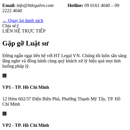
Email:
info@htlegalvn.com
Hotline:
09 6161 4040 – 09
2222 4040
← Quay lại danh sách
Chia sẻ:
f
LIÊN HỆ TRỰC TIẾP
Gặp gỡ Luật sư
Đừng ngần ngại liên hệ với HT Legal VN. Chúng tôi luôn sẵn sàng
lắng nghe và đồng hành cùng quý khách xử lý hiệu quả mọi tình
huống pháp lý.
🏢
VP1 - TP. Hồ Chí Minh
12 Hẻm 602/37 Điện Biên Phủ, Phường Thạnh Mỹ Tây, TP. Hồ
Chí Minh
🏢
VP2 - TP. Hồ Chí Minh