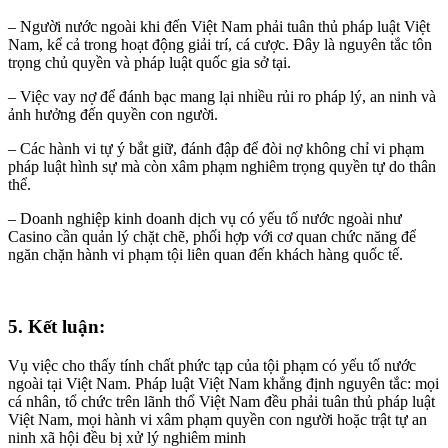
– Người nước ngoài khi đến Việt Nam phải tuân thủ pháp luật Việt
Nam, kể cả trong hoạt động giải trí, cá cược. Đây là nguyên tắc tôn
trọng chủ quyền và pháp luật quốc gia sở tại.
– Việc vay nợ để đánh bạc mang lại nhiều rủi ro pháp lý, an ninh và
ảnh hưởng đến quyền con người.
– Các hành vi tự ý bắt giữ, đánh đập để đòi nợ không chỉ vi phạm
pháp luật hình sự mà còn xâm phạm nghiêm trọng quyền tự do thân
thể.
– Doanh nghiệp kinh doanh dịch vụ có yếu tố nước ngoài như
Casino cần quản lý chặt chẽ, phối hợp với cơ quan chức năng để
ngăn chặn hành vi phạm tội liên quan đến khách hàng quốc tế.
5. Kết luận:
Vụ việc cho thấy tính chất phức tạp của tội phạm có yếu tố nước
ngoài tại Việt Nam. Pháp luật Việt Nam khẳng định nguyên tắc: mọi
cá nhân, tổ chức trên lãnh thổ Việt Nam đều phải tuân thủ pháp luật
Việt Nam, mọi hành vi xâm phạm quyền con người hoặc trật tự an
ninh xã hội đều bị xử lý nghiêm minh