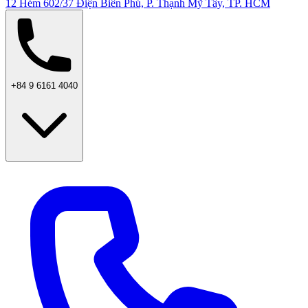
12 Hẻm 602/37 Điện Biên Phủ, P. Thạnh Mỹ Tây, TP. HCM
+84 9 6161 4040