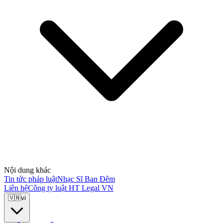
Nội dung khác
Tin tức pháp luật
Nhạc Sĩ Ban Đêm
Liên hệ
Công ty luật HT Legal VN
🇻🇳
vi