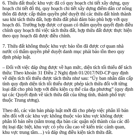
6. Thửa đất thuộc khu vực đã có quy hoạch chi tiết xây dựng, quy
hoạch chi tiết đô thị, quy hoạch chi tiết xây dựng điểm dân cư nông
thôn đã được cấp thẩm quyền phê duyệt thì các thửa đất hình thành
sau khi tách thửa đất, hợp thửa đất phải đảm bảo phù hợp với quy
hoạch đó. Trường hợp được cơ quan có thẩm quyền quyết định điều
chỉnh quy hoạch thì việc tách thửa đất, hợp thửa đất được thực hiện
theo quy hoạch đã được điều chỉnh.
7. Thửa đất không thuộc khu vực bảo tồn đã được cơ quan nhà
nước có thẩm quyền phê duyệt danh mục phải bảo tồn theo quy
định pháp luật.
– Đối với việc đáp ứng được về hạn mức, diện tích tối thiểu để tách
thửa: Theo khoản 31 Điều 2 Nghị định 01/2017/NĐ-CP quy định
về diện tích tối thiểu được tách thửa như sau: “Ủy ban nhân dân cấp
tỉnh quy định diện tích tối thiểu được phép tách thửa đối với từng
loại đất cho phù hợp với điều kiện cụ thể của địa phương” (quy định
tại các Quyết định về tách thửa đất của từng tỉnh, thành phố trực
thuộc Trung ương).
Theo đó, các văn bản pháp luật mới đã cho phép việc phân lô bán
nền đối với các khu vực không thuộc vào khu vực không được
phân lô bán nền (nằm trong địa bàn các quận nội thành của các đô
thị loại đặc biệt, khu vực có yêu cầu cao về kiến trúc cảnh quan,
khu vực trung tâm…) và đáp ứng điều kiện tách thửa đất.