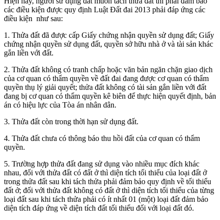
Hiện nay, người sử dụng đất muốn tách thửa đất thì phải đảm bảo
các điều kiện được quy định Luật Đất đai 2013 phải đáp ứng các
điều kiện như sau:
1. Thửa đất đã được cấp Giấy chứng nhận quyền sử dụng đất; Giấy
chứng nhận quyền sử dụng đất, quyền sở hữu nhà ở và tài sản khác
gắn liền với đất.
2. Thửa đất không có tranh chấp hoặc văn bản ngăn chặn giao dịch
của cơ quan có thẩm quyền về đất đai đang được cơ quan có thẩm
quyền thụ lý giải quyết; thửa đất không có tài sản gắn liền với đất
đang bị cơ quan có thẩm quyền kê biên để thực hiện quyết định, bản
án có hiệu lực của Tòa án nhân dân.
3. Thửa đất còn trong thời hạn sử dụng đất.
4. Thửa đất chưa có thông báo thu hồi đất của cơ quan có thẩm
quyền.
5. Trường hợp thửa đất đang sử dụng vào nhiều mục đích khác
nhau, đối với thửa đất có đất ở thì diện tích tối thiểu của loại đất ở
trong thửa đất sau khi tách thửa phải đảm bảo quy định về tối thiểu
đất ở; đối với thửa đất không có đất ở thì diện tích tối thiểu của từng
loại đất sau khi tách thửa phải có ít nhất 01 (một) loại đất đảm bảo
diện tích đáp ứng về diện tích đất tối thiểu đối với loại đất đó.