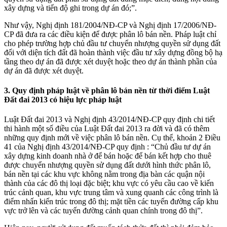
xây dựng và tiến độ ghi trong dự án đó;”.
Như vậy, Nghị định 181/2004/NĐ-CP và Nghị định 17/2006/NĐ-
CP đã đưa ra các điều kiện để được phân lô bán nền. Pháp luật chỉ
cho phép trường hợp chủ đầu tư chuyển nhượng quyền sử dụng đất
đối với diện tích đất đã hoàn thành việc đầu tư xây dựng đồng bộ hạ
tầng theo dự án đã được xét duyệt hoặc theo dự án thành phần của
dự án đã được xét duyệt.
3. Quy định pháp luật về phân lô bán nền từ thời điểm Luật
Đất đai 2013 có hiệu lực pháp luật
Luật Đất đai 2013 và Nghị định 43/2014/NĐ-CP quy định chi tiết
thi hành một số điều của Luật Đất đai 2013 ra đời và đã có thêm
những quy định mới về việc phân lô bán nền. Cụ thể, khoản 2 Điều
41 của Nghị định 43/2014/NĐ-CP quy định : “Chủ đầu tư dự án
xây dựng kinh doanh nhà ở để bán hoặc để bán kết hợp cho thuê
được chuyển nhượng quyền sử dụng đất dưới hình thức phân lô,
bán nền tại các khu vực không nằm trong địa bàn các quận nội
thành của các đô thị loại đặc biệt; khu vực có yêu cầu cao về kiến
trúc cảnh quan, khu vực trung tâm và xung quanh các công trình là
điểm nhấn kiến trúc trong đô thị; mặt tiền các tuyến đường cấp khu
vực trở lên và các tuyến đường cảnh quan chính trong đô thị”.