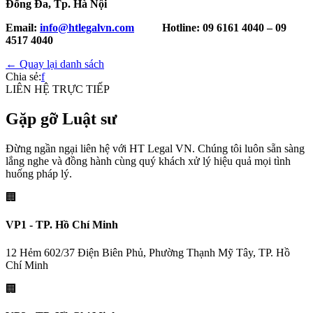
Đống Đa, Tp. Hà Nội
Email:
info@htlegalvn.com
Hotline: 09 6161 4040 – 09
4517 4040
← Quay lại danh sách
Chia sẻ:
f
LIÊN HỆ TRỰC TIẾP
Gặp gỡ Luật sư
Đừng ngần ngại liên hệ với HT Legal VN. Chúng tôi luôn sẵn sàng
lắng nghe và đồng hành cùng quý khách xử lý hiệu quả mọi tình
huống pháp lý.
🏢
VP1 - TP. Hồ Chí Minh
12 Hẻm 602/37 Điện Biên Phủ, Phường Thạnh Mỹ Tây, TP. Hồ
Chí Minh
🏢