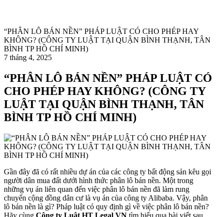
“PHÂN LÔ BÁN NỀN” PHÁP LUẬT CÓ CHO PHÉP HAY
KHÔNG? (CÔNG TY LUẬT TẠI QUẬN BÌNH THẠNH, TÂN
BÌNH TP HỒ CHÍ MINH)
7 tháng 4, 2025
“PHÂN LÔ BÁN NỀN” PHÁP LUẬT CÓ
CHO PHÉP HAY KHÔNG? (CÔNG TY
LUẬT TẠI QUẬN BÌNH THẠNH, TÂN
BÌNH TP HỒ CHÍ MINH)
Gần đây đã có rất nhiều dự án của các công ty bất động sản kêu gọi
người dân mua đất dưới hình thức phân lô bán nền. Một trong
những vụ án liên quan đến việc phân lô bán nền đã làm rung
chuyển cộng đồng dân cư là vụ án của công ty Alibaba. Vậy, phân
lô bán nền là gì? Pháp luật có quy định gì về việc phân lô bán nền?
Hãy cùng
Công ty Luật HT Legal VN
tìm hiểu qua bài viết sau