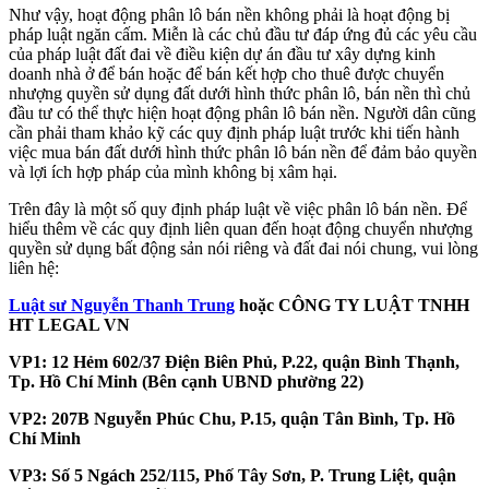
Như vậy, hoạt động phân lô bán nền không phải là hoạt động bị
pháp luật ngăn cấm. Miễn là các chủ đầu tư đáp ứng đủ các yêu cầu
của pháp luật đất đai về điều kiện dự án đầu tư xây dựng kinh
doanh nhà ở để bán hoặc để bán kết hợp cho thuê được chuyển
nhượng quyền sử dụng đất dưới hình thức phân lô, bán nền thì chủ
đầu tư có thể thực hiện hoạt động phân lô bán nền. Người dân cũng
cần phải tham khảo kỹ các quy định pháp luật trước khi tiến hành
việc mua bán đất dưới hình thức phân lô bán nền để đảm bảo quyền
và lợi ích hợp pháp của mình không bị xâm hại.
Trên đây là một số quy định pháp luật về việc phân lô bán nền. Để
hiểu thêm về các quy định liên quan đến hoạt động chuyển nhượng
quyền sử dụng bất động sản nói riêng và đất đai nói chung, vui lòng
liên hệ:
Luật sư Nguyễn Thanh Trung
hoặc CÔNG TY LUẬT TNHH
HT LEGAL VN
VP1: 12 Hẻm 602/37 Điện Biên Phủ, P.22, quận Bình Thạnh,
Tp. Hồ Chí Minh (Bên cạnh UBND phường 22)
VP2: 207B Nguyễn Phúc Chu, P.15, quận Tân Bình, Tp. Hồ
Chí Minh
VP3: Số 5 Ngách 252/115, Phố Tây Sơn, P. Trung Liệt, quận