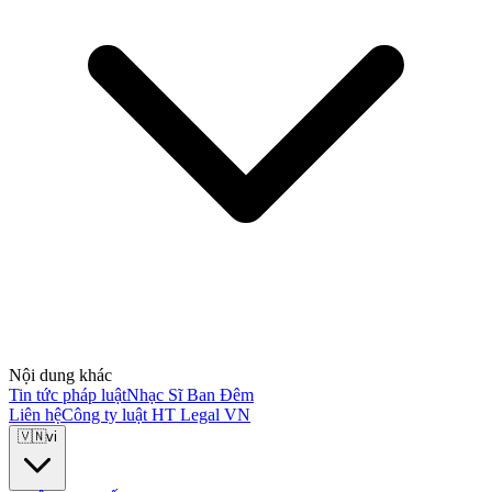
Nội dung khác
Tin tức pháp luật
Nhạc Sĩ Ban Đêm
Liên hệ
Công ty luật HT Legal VN
🇻🇳
vi