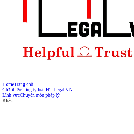
Home
Trang chủ
Giới thiệu
Công ty luật HT Legal VN
Lĩnh vực
Chuyên môn pháp lý
Khác