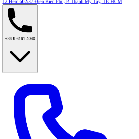
12 Hẻm 602/37 Điện Biên Phủ, P. Thạnh Mỹ Tây, TP. HCM
+84 9 6161 4040