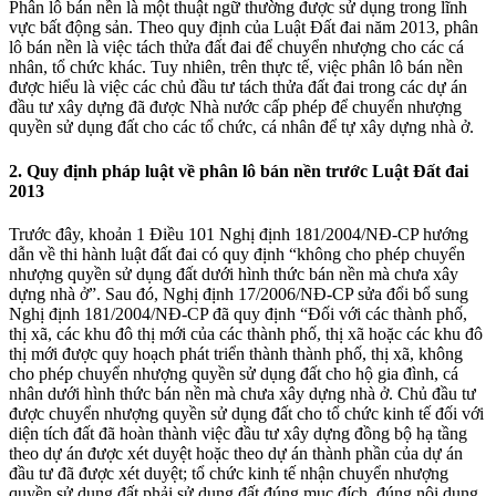
Phân lô bán nền là một thuật ngữ thường được sử dụng trong lĩnh
vực bất động sản. Theo quy định của Luật Đất đai năm 2013, phân
lô bán nền là việc tách thửa đất đai để chuyển nhượng cho các cá
nhân, tổ chức khác. Tuy nhiên, trên thực tế, việc phân lô bán nền
được hiểu là việc các chủ đầu tư tách thửa đất đai trong các dự án
đầu tư xây dựng đã được Nhà nước cấp phép để chuyển nhượng
quyền sử dụng đất cho các tổ chức, cá nhân để tự xây dựng nhà ở.
2. Quy định pháp luật về phân lô bán nền trước Luật Đất đai
2013
Trước đây, khoản 1 Điều 101 Nghị định 181/2004/NĐ-CP hướng
dẫn về thi hành luật đất đai có quy định “không cho phép chuyển
nhượng quyền sử dụng đất dưới hình thức bán nền mà chưa xây
dựng nhà ở”. Sau đó, Nghị định 17/2006/NĐ-CP sửa đổi bổ sung
Nghị định 181/2004/NĐ-CP đã quy định “Đối với các thành phố,
thị xã, các khu đô thị mới của các thành phố, thị xã hoặc các khu đô
thị mới được quy hoạch phát triển thành thành phố, thị xã, không
cho phép chuyển nhượng quyền sử dụng đất cho hộ gia đình, cá
nhân dưới hình thức bán nền mà chưa xây dựng nhà ở. Chủ đầu tư
được chuyển nhượng quyền sử dụng đất cho tổ chức kinh tế đối với
diện tích đất đã hoàn thành việc đầu tư xây dựng đồng bộ hạ tầng
theo dự án được xét duyệt hoặc theo dự án thành phần của dự án
đầu tư đã được xét duyệt; tổ chức kinh tế nhận chuyển nhượng
quyền sử dụng đất phải sử dụng đất đúng mục đích, đúng nội dung