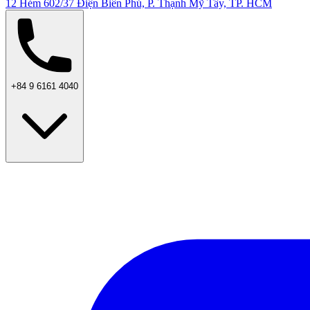
12 Hẻm 602/37 Điện Biên Phủ, P. Thạnh Mỹ Tây, TP. HCM
+84 9 6161 4040