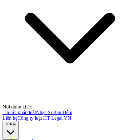
Nội dung khác
Tin tức pháp luật
Nhạc Sĩ Ban Đêm
Liên hệ
Công ty luật HT Legal VN
🇻🇳
vi