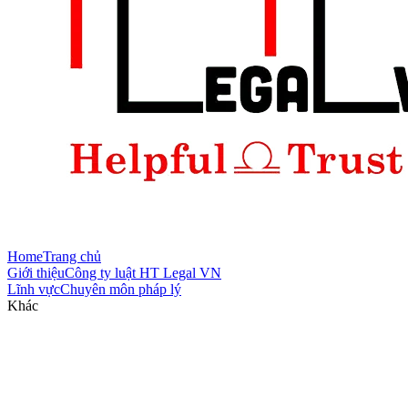
Home
Trang chủ
Giới thiệu
Công ty luật HT Legal VN
Lĩnh vực
Chuyên môn pháp lý
Khác