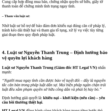
Cung cấp hợp đồng mua bán, chứng nhận quyền sở hữu, giấy tờ
thanh toán để chứng minh tình trạng ngay tình.
– Tham vấn luật sư
:
Nhờ luật sư hỗ trợ để bảo đảm đơn khiếu nại đúng căn cứ pháp lý,
tránh kéo dài thiệt hại và tham gia tố tụng, xử lý vụ việc tùy từng
giai đoạn theo quy định pháp luật.
4. Luật sư Nguyễn Thanh Trung – Định hướng bảo
vệ quyền lợi khách hàng
Luật sư Nguyễn Thanh Trung (Giám đốc HT Legal VN)
nhấn
mạnh:
“Người mua ngay tình cần được bảo vệ tuyệt đối – đây là nguyên
tắc căn bản trong pháp luật dân sự. Mọi biện pháp ngăn chặn trái
luật đều xâm phạm quyền sở hữu công dân và phải bị hủy bỏ.”
Định hướng giải quyết là:
khiếu nại – khởi kiện (nếu cần) – yêu
cầu bồi thường thiệt hại
.
HT Legal VN
đồng hành cùng khách hàng trong từng bước thủ