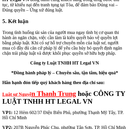
tục, từ khiếu nại đến tranh tụng tại Tòa, để đảm bảo Đúng vai –
Đúng quyền – Ứng xử đúng luật.
5. Kết luận
Trong tình huống tài sản của người mua ngay tình bị cơ quan thi
hành án ngăn chặn, việc cần làm là kiên quyết bảo vệ quyền lợi
bằng pháp luật. Khi có sự hỗ trợ chuyên môn của luật sư, người
mua có đầy đủ căn cứ pháp lý để yêu cầu hủy bỏ quyết định ngăn
chặn trái pháp luật và được khôi phục quyền sở hữu hợp pháp.
Công ty Luật TNHH HT Legal VN
*Đồng hành pháp lý – Chuyên sâu, tận tâm, hiệu quả*
Hân hạnh đón tiếp quý khách hàng theo địa chỉ sau:
n Thanh Trung
hoặc CÔNG TY
Luật sư Nguyễ
LUẬT TNHH HT LEGAL VN
VP1:
12 Hẻm 602/37 Điện Biên Phủ, phường Thạnh Mỹ Tây, TP.
Hồ Chí Minh
VP2:
207B Nguyễn Phúc Chu, phường Tân Sơn, TP. Hồ Chí Minh