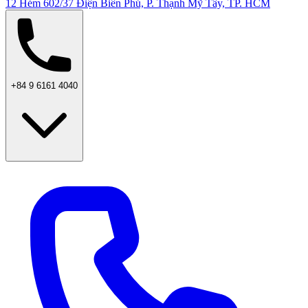
12 Hẻm 602/37 Điện Biên Phủ, P. Thạnh Mỹ Tây, TP. HCM
+84 9 6161 4040