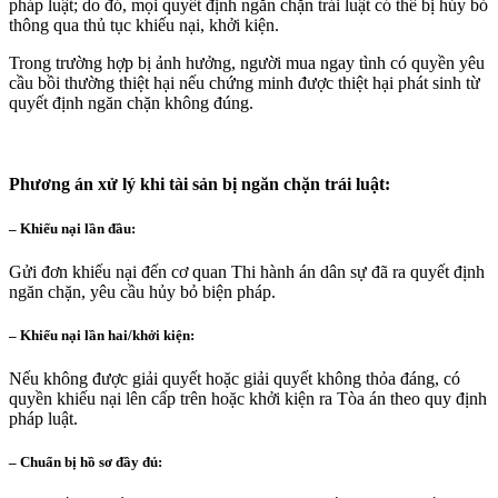
pháp luật; do đó, mọi quyết định ngăn chặn trái luật có thể bị hủy bỏ
thông qua thủ tục khiếu nại, khởi kiện.
Trong trường hợp bị ảnh hưởng, người mua ngay tình có quyền yêu
cầu bồi thường thiệt hại nếu chứng minh được thiệt hại phát sinh từ
quyết định ngăn chặn không đúng.
Phương án xử lý khi tài sản bị ngăn chặn trái luật
:
– Khiếu nại lần đầu
:
Gửi đơn khiếu nại đến cơ quan Thi hành án dân sự đã ra quyết định
ngăn chặn, yêu cầu hủy bỏ biện pháp.
– Khiếu nại lần hai
/khởi kiện
:
Nếu không được giải quyết hoặc giải quyết không thỏa đáng, có
quyền khiếu nại lên cấp trên hoặc khởi kiện ra Tòa án theo quy định
pháp luật.
– Chuẩn bị hồ sơ đầy đủ
: