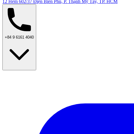
12 Hẻm 602/37 Điện Biên Phủ, P. Thạnh Mỹ Tây, TP. HCM
+84 9 6161 4040