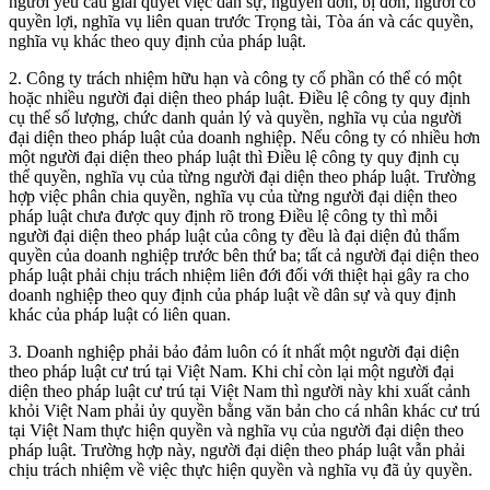
người yêu cầu giải quyết việc dân sự, nguyên đơn, bị đơn, người có
quyền lợi, nghĩa vụ liên quan trước Trọng tài, Tòa án và các quyền,
nghĩa vụ khác theo quy định của pháp luật.
2. Công ty trách nhiệm hữu hạn và công ty cổ phần có thể có một
hoặc nhiều người đại diện theo pháp luật. Điều lệ công ty quy định
cụ thể số lượng, chức danh quản lý và quyền, nghĩa vụ của người
đại diện theo pháp luật của doanh nghiệp. Nếu công ty có nhiều hơn
một người đại diện theo pháp luật thì Điều lệ công ty quy định cụ
thể quyền, nghĩa vụ của từng người đại diện theo pháp luật. Trường
hợp việc phân chia quyền, nghĩa vụ của từng người đại diện theo
pháp luật chưa được quy định rõ trong Điều lệ công ty thì mỗi
người đại diện theo pháp luật của công ty đều là đại diện đủ thẩm
quyền của doanh nghiệp trước bên thứ ba; tất cả người đại diện theo
pháp luật phải chịu trách nhiệm liên đới đối với thiệt hại gây ra cho
doanh nghiệp theo quy định của pháp luật về dân sự và quy định
khác của pháp luật có liên quan.
3. Doanh nghiệp phải bảo đảm luôn có ít nhất một người đại diện
theo pháp luật cư trú tại Việt Nam. Khi chỉ còn lại một người đại
diện theo pháp luật cư trú tại Việt Nam thì người này khi xuất cảnh
khỏi Việt Nam phải ủy quyền bằng văn bản cho cá nhân khác cư trú
tại Việt Nam thực hiện quyền và nghĩa vụ của người đại diện theo
pháp luật. Trường hợp này, người đại diện theo pháp luật vẫn phải
chịu trách nhiệm về việc thực hiện quyền và nghĩa vụ đã ủy quyền.