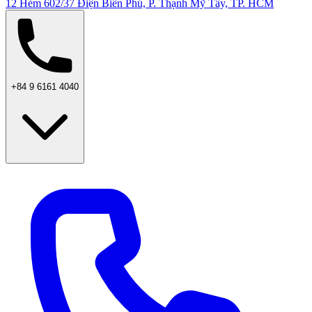
12 Hẻm 602/37 Điện Biên Phủ, P. Thạnh Mỹ Tây, TP. HCM
+84 9 6161 4040