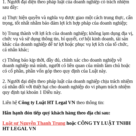
1. Người đại diện theo pháp luật của doanh nghiệp có trách nhiệm
sau đây:
a) Thực hiện quyền và nghĩa vụ được giao một cách trung thực, cẩn
trọng, tốt nhất nhằm bảo đảm lợi ích hợp pháp của doanh nghiệp;
b) Trung thành với lợi ích của doanh nghiệp; không lạm dụng địa vị,
chức vụ và sử dụng thông tin, bí quyết, cơ hội kinh doanh, tài sản
khác của doanh nghiệp để tư lợi hoặc phục vụ lợi ích của tổ chức,
cá nhân khác;
c) Thông báo kịp thời, đầy đủ, chính xác cho doanh nghiệp về
doanh nghiệp mà mình, người có liên quan của mình làm chủ hoặc
có cổ phần, phần vốn góp theo quy định của Luật này.
2. Người đại diện theo pháp luật của doanh nghiệp chịu trách nhiệm
cá nhân đối với thiệt hại cho doanh nghiệp do vi phạm trách nhiệm
quy định tại khoản 1 Điều này.
Liên hệ
Công ty Luật HT Legal VN
theo thông tin:
Hân hạnh đón tiếp quý khách hàng theo địa chỉ sau:
Luật sư Nguyễn Thanh Trung
hoặc CÔNG TY LUẬT TNHH
HT LEGAL VN