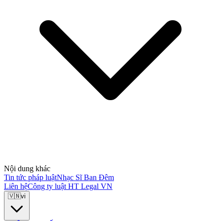
Nội dung khác
Tin tức pháp luật
Nhạc Sĩ Ban Đêm
Liên hệ
Công ty luật HT Legal VN
🇻🇳
vi