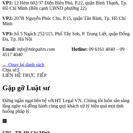
VP1:
12 Hẻm 602/37 Điện Biên Phủ, P.22, quận Bình Thạnh, Tp.
Hồ Chí Minh (Bên cạnh UBND phường 22)
VP2:
207B Nguyễn Phúc Chu, P.15, quận Tân Bình, Tp. Hồ Chí
Minh
VP3:
Số 5 Ngách 252/115, Phố Tây Sơn, P. Trung Liệt, quận Đống
Đa, Tp. Hà Nội
Email:
info@htlegalvn.com
Hotline:
09 6161 4040 – 09
4517 4040
← Quay lại danh sách
Chia sẻ:
f
LIÊN HỆ TRỰC TIẾP
Gặp gỡ Luật sư
Đừng ngần ngại liên hệ với HT Legal VN. Chúng tôi luôn sẵn sàng
lắng nghe và đồng hành cùng quý khách xử lý hiệu quả mọi tình
huống pháp lý.
🏢
VP1 - TP. Hồ Chí Minh