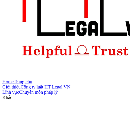
Home
Trang chủ
Giới thiệu
Công ty luật HT Legal VN
Lĩnh vực
Chuyên môn pháp lý
Khác