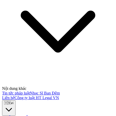
Nội dung khác
Tin tức pháp luật
Nhạc Sĩ Ban Đêm
Liên hệ
Công ty luật HT Legal VN
🇻🇳
vi