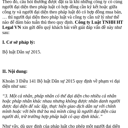
Theo đó, câu hỏi thường được đặt ra là khi những công ty có cùng
người đại diện theo pháp luật có hợp đồng cần ký kết hoặc giữa
công ty và người đại diện theo pháp luật đó có hợp đồng mua bán,
… thì người đại diện theo pháp luật và công ty cần xử lý như thế
nào để đảm bảo tuân thủ theo quy định.
Công ty Luật TNHH
HT
Legal VN
xin gửi đến quý khách bài viết giải đáp vấn đề này như
sau:
I. Cơ sở pháp lý:
Bộ luật Dân sự 2015.
II. Nội dung:
Khoản 3 Điều 141 Bộ luật Dân sự 2015 quy định về phạm vi đại
diện như sau:
“3. Một cá nhân, pháp nhân có thể đại diện cho nhiều cá nhân
hoặc pháp nhân khác nhau nhưng không được nhân danh người
được đại diện để xác lập, thực hiện giao dịch dân sự với chính
mình hoặc với bên thứ ba mà mình cũng là người đại diện của
người đó, trừ trường hợp pháp luật có quy định khác.”
Như vậy, dù quy định của pháp luật cho phép một người đại diện