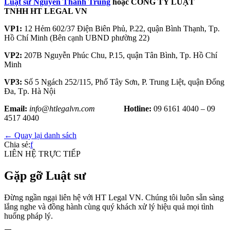
Luật sư Nguyễn Thanh Trung
hoặc CÔNG TY LUẬT
TNHH HT LEGAL VN
VP1:
12 Hẻm 602/37 Điện Biên Phủ, P.22, quận Bình Thạnh, Tp.
Hồ Chí Minh (Bên cạnh UBND phường 22)
VP2:
207B Nguyễn Phúc Chu, P.15, quận Tân Bình, Tp. Hồ Chí
Minh
VP3:
Số 5 Ngách 252/115, Phố Tây Sơn, P. Trung Liệt, quận Đống
Đa, Tp. Hà Nội
Email:
info@htlegalvn.com
Hotline:
09 6161 4040 – 09
4517 4040
← Quay lại danh sách
Chia sẻ:
f
LIÊN HỆ TRỰC TIẾP
Gặp gỡ Luật sư
Đừng ngần ngại liên hệ với HT Legal VN. Chúng tôi luôn sẵn sàng
lắng nghe và đồng hành cùng quý khách xử lý hiệu quả mọi tình
huống pháp lý.