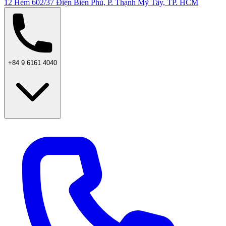
12 Hẻm 602/37 Điện Biên Phủ, P. Thạnh Mỹ Tây, TP. HCM
+84 9 6161 4040