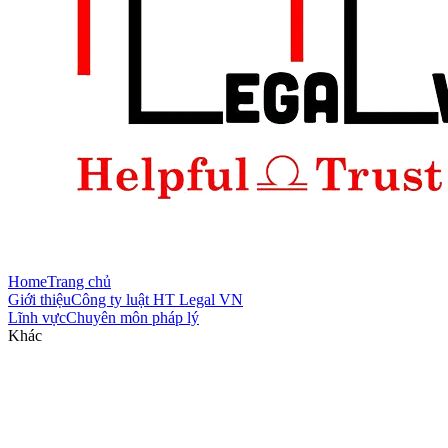
Home
Trang chủ
Giới thiệu
Công ty luật HT Legal VN
Lĩnh vực
Chuyên môn pháp lý
Khác