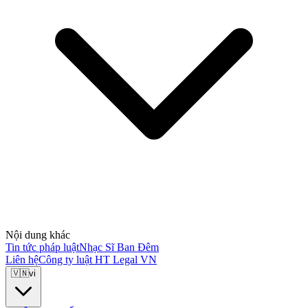
Nội dung khác
Tin tức pháp luật
Nhạc Sĩ Ban Đêm
Liên hệ
Công ty luật HT Legal VN
🇻🇳
vi