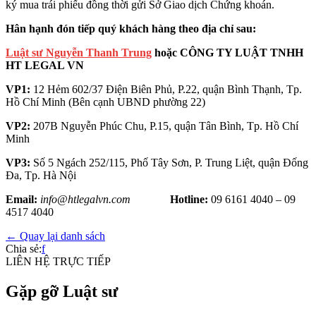
ký mua trái phiếu đồng thời gửi Sở Giao dịch Chứng khoán.
Hân hạnh đón tiếp quý khách hàng theo địa chỉ sau:
Luật sư Nguyễn Thanh Trung
hoặc CÔNG TY LUẬT TNHH
HT LEGAL VN
VP1:
12 Hẻm 602/37 Điện Biên Phủ, P.22, quận Bình Thạnh, Tp.
Hồ Chí Minh (Bên cạnh UBND phường 22)
VP2:
207B Nguyễn Phúc Chu, P.15, quận Tân Bình, Tp. Hồ Chí
Minh
VP3:
Số 5 Ngách 252/115, Phố Tây Sơn, P. Trung Liệt, quận Đống
Đa, Tp. Hà Nội
Email:
info@htlegalvn.com
Hotline:
09 6161 4040 – 09
4517 4040
← Quay lại danh sách
Chia sẻ:
f
LIÊN HỆ TRỰC TIẾP
Gặp gỡ Luật sư