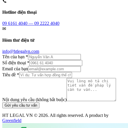
📞
Hotline điện thoại
09 6161 4040 — 09 2222 4040
✉
Hòm thư điện tử
info@htlegalvn.com
Tên của bạn *
Số điện thoại *
Email của bạn
Tiêu đề *
Nội dung yêu cầu (không bắt buộc)
Gửi yêu cầu tư vấn
HT LEGAL VN ©
2026
. All rights reserved. A product by
Greenfield