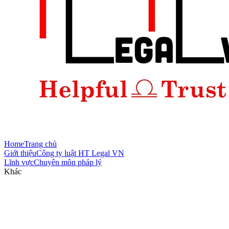
Home
Trang chủ
Giới thiệu
Công ty luật HT Legal VN
Lĩnh vực
Chuyên môn pháp lý
Khác