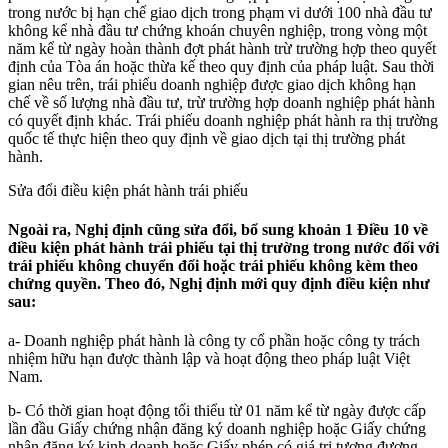
trong nước bị hạn chế giao dịch trong phạm vi dưới 100 nhà đầu tư
không kể nhà đầu tư chứng khoán chuyên nghiệp, trong vòng một
năm kể từ ngày hoàn thành đợt phát hành trừ trường hợp theo quyết
định của Tòa án hoặc thừa kế theo quy định của pháp luật. Sau thời
gian nêu trên, trái phiếu doanh nghiệp được giao dịch không hạn
chế về số lượng nhà đầu tư, trừ trường hợp doanh nghiệp phát hành
có quyết định khác. Trái phiếu doanh nghiệp phát hành ra thị trường
quốc tế thực hiện theo quy định về giao dịch tại thị trường phát
hành.
Sửa đổi điều kiện phát hành trái phiếu
Ngoài ra, Nghị định cũng sửa đổi, bổ sung khoản 1 Điều 10 về
điều kiện phát hành trái phiếu tại thị trường trong nước đối với
trái phiếu không chuyển đổi hoặc trái phiếu không kèm theo
chứng quyền. Theo đó, Nghị định mới quy định điều kiện như
sau:
a- Doanh nghiệp phát hành là công ty cổ phần hoặc công ty trách
nhiệm hữu hạn được thành lập và hoạt động theo pháp luật Việt
Nam.
b- Có thời gian hoạt động tối thiểu từ 01 năm kể từ ngày được cấp
lần đầu Giấy chứng nhận đăng ký doanh nghiệp hoặc Giấy chứng
nhận đăng ký kinh doanh hoặc Giấy phép có giá trị tương đương