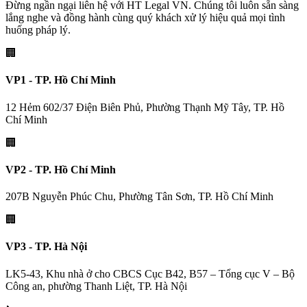
Đừng ngần ngại liên hệ với HT Legal VN. Chúng tôi luôn sẵn sàng
lắng nghe và đồng hành cùng quý khách xử lý hiệu quả mọi tình
huống pháp lý.
🏢
VP1 - TP. Hồ Chí Minh
12 Hẻm 602/37 Điện Biên Phủ, Phường Thạnh Mỹ Tây, TP. Hồ
Chí Minh
🏢
VP2 - TP. Hồ Chí Minh
207B Nguyễn Phúc Chu, Phường Tân Sơn, TP. Hồ Chí Minh
🏢
VP3 - TP. Hà Nội
LK5-43, Khu nhà ở cho CBCS Cục B42, B57 – Tổng cục V – Bộ
Công an, phường Thanh Liệt, TP. Hà Nội