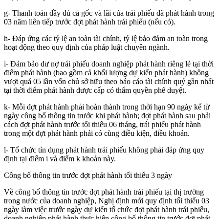
g- Thanh toán đầy đủ cả gốc và lãi của trái phiếu đã phát hành trong
03 năm liên tiếp trước đợt phát hành trái phiếu (nếu có).
h- Đáp ứng các tỷ lệ an toàn tài chính, tỷ lệ bảo đảm an toàn trong
hoạt động theo quy định của pháp luật chuyên ngành.
i- Đảm bảo dư nợ trái phiếu doanh nghiệp phát hành riêng lẻ tại thời
điểm phát hành (bao gồm cả khối lượng dự kiến phát hành) không
vượt quá 05 lần vốn chủ sở hữu theo báo cáo tài chính quý gần nhất
tại thời điểm phát hành được cấp có thẩm quyền phê duyệt.
k- Mỗi đợt phát hành phải hoàn thành trong thời hạn 90 ngày kể từ
ngày công bố thông tin trước khi phát hành; đợt phát hành sau phải
cách đợt phát hành trước tối thiểu 06 tháng, trái phiếu phát hành
trong một đợt phát hành phải có cùng điều kiện, điều khoản.
l- Tổ chức tín dụng phát hành trái phiếu không phải đáp ứng quy
định tại điểm i và điểm k khoản này.
Công bố thông tin trước đợt phát hành tối thiểu 3 ngày
Về công bố thông tin trước đợt phát hành trái phiếu tại thị trường
trong nước của doanh nghiệp, Nghị định mới quy định tối thiểu 03
ngày làm việc trước ngày dự kiến tổ chức đợt phát hành trái phiếu,
doanh nghiệp phát hành thực hiện công bố thông tin trước đợt phát