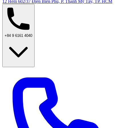
12 Hẻm 602/37 Điện Biên Phủ, P. Thạnh Mỹ Tây, TP. HCM
+84 9 6161 4040