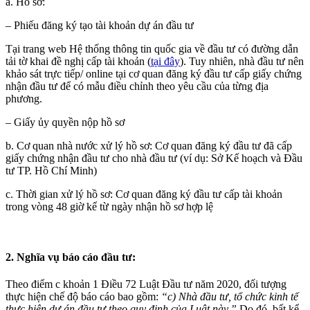
a. Hồ sơ:
– Phiếu đăng ký tạo tài khoản dự án đầu tư
Tại trang web Hệ thống thông tin quốc gia về đầu tư có đường dẫn
tải tờ khai đề nghị cấp tài khoản (
tại đây
). Tuy nhiên, nhà đầu tư nên
khảo sát trực tiếp/ online tại cơ quan đăng ký đầu tư cấp giấy chứng
nhận đầu tư để có mẫu điều chỉnh theo yêu cầu của từng địa
phương.
– Giấy ủy quyền nộp hồ sơ
b. Cơ quan nhà nước xử lý hồ sơ: Cơ quan đăng ký đầu tư đã cấp
giấy chứng nhận đầu tư cho nhà đầu tư (ví dụ: Sở Kế hoạch và Đầu
tư TP. Hồ Chí Minh)
c. Thời gian xử lý hồ sơ: Cơ quan đăng ký đầu tư cấp tài khoản
trong vòng 48 giờ kể từ ngày nhận hồ sơ hợp lệ
2. Nghĩa vụ báo cáo đầu tư:
Theo điểm c khoản 1 Điều 72 Luật Đầu tư năm 2020, đối tượng
thực hiện chế độ báo cáo bao gồm:
“
c) Nhà đầu tư, tổ chức kinh tế
thực hiện dự án đầu tư theo quy định của Luật này.”
Do đó, bất kể