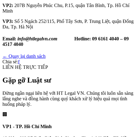
VP2:
207B Nguyễn Phúc Chu, P.15, quận Tân Bình, Tp. Hồ Chí
Minh
VP3:
Số 5 Ngách 252/115, Phố Tây Sơn, P. Trung Liệt, quận Đống
Đa, Tp. Hà Nội
Email:
info@htlegalvn.com
Hotline:
09 6161 4040 – 09
4517 4040
← Quay lại danh sách
Chia sẻ:
f
LIÊN HỆ TRỰC TIẾP
Gặp gỡ Luật sư
Đừng ngần ngại liên hệ với HT Legal VN. Chúng tôi luôn sẵn sàng
lắng nghe và đồng hành cùng quý khách xử lý hiệu quả mọi tình
huống pháp lý.
🏢
VP1 - TP. Hồ Chí Minh