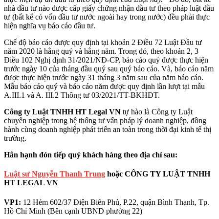
nhà đầu tư nào được cấp giấy chứng nhận đầu tư theo pháp luật đầu
tư (bất kể có vốn đầu tư nước ngoài hay trong nước) đều phải thực
hiện nghĩa vụ báo cáo đầu tư.
Chế độ báo cáo được quy định tại khoản 2 Điều 72 Luật Đầu tư
năm 2020 là hằng quý và hằng năm. Trong đó, theo khoản 2, 3
Điều 102 Nghị định 31/2021/NĐ-CP, báo cáo quý được thực hiện
trước ngày 10 của tháng đầu quý sau quý báo cáo. Và, báo cáo năm
được thực hiện trước ngày 31 tháng 3 năm sau của năm báo cáo.
Mẫu báo cáo quý và báo cáo năm được quy định lần lượt tại mẫu
A.III.1 và A. III.2 Thông tư 03/2021/TT-BKHĐT.
Công ty Luật TNHH
HT
Legal VN
tự hào là Công ty Luật
chuyên nghiệp trong hệ thống tư vấn pháp lý doanh nghiệp, đồng
hành cùng doanh nghiệp phát triển an toàn trong thời đại kinh tế thị
trường.
Hân hạnh đón tiếp quý khách hàng theo địa chỉ sau:
Luật sư Nguyễn Thanh Trung
hoặc CÔNG TY LUẬT TNHH
HT LEGAL VN
VP1:
12 Hẻm 602/37 Điện Biên Phủ, P.22, quận Bình Thạnh, Tp.
Hồ Chí Minh (Bên cạnh UBND phường 22)