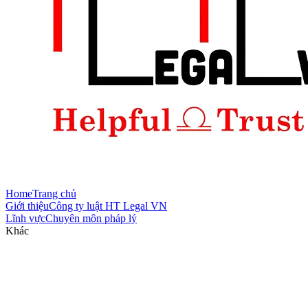
Home
Trang chủ
Giới thiệu
Công ty luật HT Legal VN
Lĩnh vực
Chuyên môn pháp lý
Khác