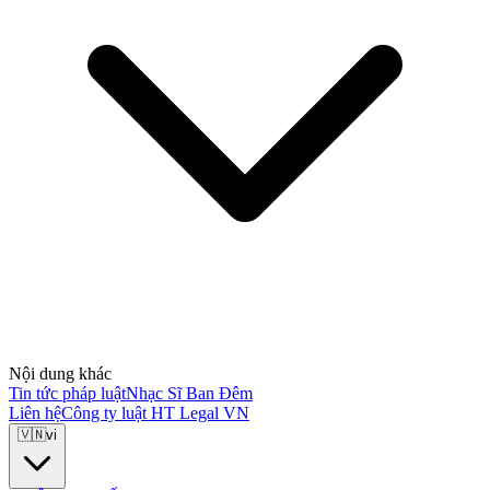
Nội dung khác
Tin tức pháp luật
Nhạc Sĩ Ban Đêm
Liên hệ
Công ty luật HT Legal VN
🇻🇳
vi