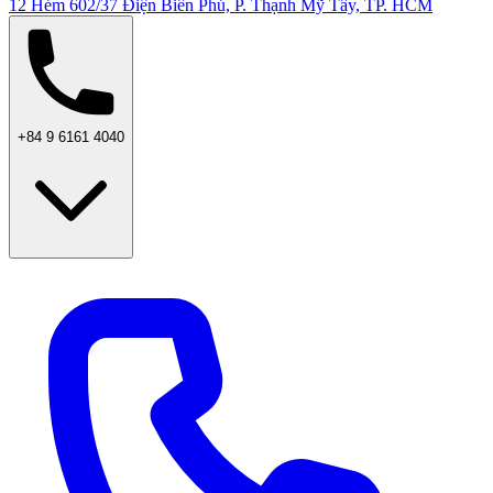
12 Hẻm 602/37 Điện Biên Phủ, P. Thạnh Mỹ Tây, TP. HCM
+84 9 6161 4040