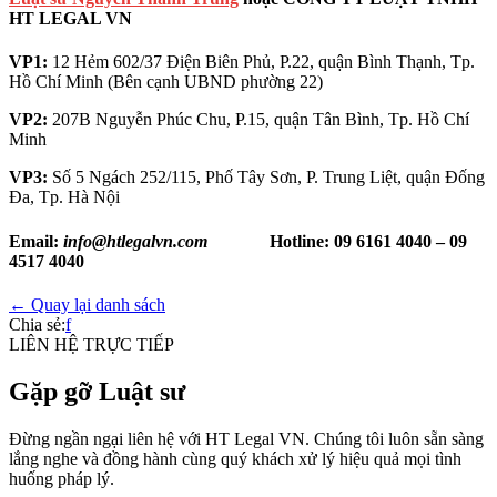
HT LEGAL VN
VP1:
12 Hẻm 602/37 Điện Biên Phủ, P.22, quận Bình Thạnh, Tp.
Hồ Chí Minh (Bên cạnh UBND phường 22)
VP2:
207B Nguyễn Phúc Chu, P.15, quận Tân Bình, Tp. Hồ Chí
Minh
VP3:
Số 5 Ngách 252/115, Phố Tây Sơn, P. Trung Liệt, quận Đống
Đa, Tp. Hà Nội
Email:
info@htlegalvn.com
Hotline:
09 6161 4040 – 09
4517 4040
← Quay lại danh sách
Chia sẻ:
f
LIÊN HỆ TRỰC TIẾP
Gặp gỡ Luật sư
Đừng ngần ngại liên hệ với HT Legal VN. Chúng tôi luôn sẵn sàng
lắng nghe và đồng hành cùng quý khách xử lý hiệu quả mọi tình
huống pháp lý.