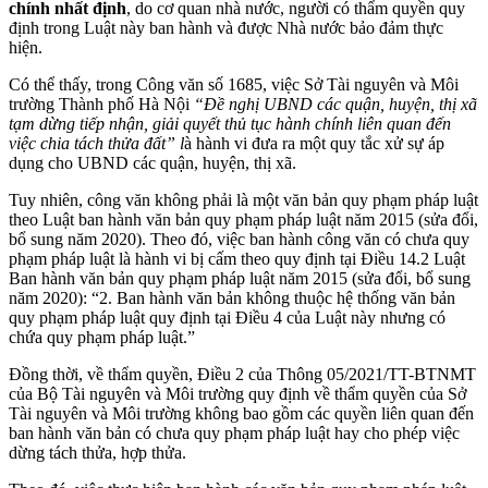
chính nhất định
, do cơ quan nhà nước, người có thẩm quyền quy
định trong Luật này ban hành và được Nhà nước bảo đảm thực
hiện.
Có thể thấy, trong Công văn số 1685, việc Sở Tài nguyên và Môi
trường Thành phố Hà Nội
“Đề nghị UBND các quận, huyện, thị xã
tạm dừng tiếp nhận, giải quyết thủ tục hành chính liên quan đến
việc chia tách thửa đất” l
à hành vi đưa ra một quy tắc xử sự áp
dụng cho UBND các quận, huyện, thị xã.
Tuy nhiên, công văn không phải là một văn bản quy phạm pháp luật
theo Luật ban hành văn bản quy phạm pháp luật năm 2015 (sửa đổi,
bổ sung năm 2020). Theo đó, việc ban hành công văn có chưa quy
phạm pháp luật là hành vi bị cấm theo quy định tại Điều 14.2 Luật
Ban hành văn bản quy phạm pháp luật năm 2015 (sửa đổi, bổ sung
năm 2020): “2. Ban hành văn bản không thuộc hệ thống văn bản
quy phạm pháp luật quy định tại Điều 4 của Luật này nhưng có
chứa quy phạm pháp luật.”
Đồng thời, về thẩm quyền, Điều 2 của Thông 05/2021/TT-BTNMT
của Bộ Tài nguyên và Môi trường quy định về thẩm quyền của Sở
Tài nguyên và Môi trường không bao gồm các quyền liên quan đến
ban hành văn bản có chưa quy phạm pháp luật hay cho phép việc
dừng tách thửa, hợp thửa.