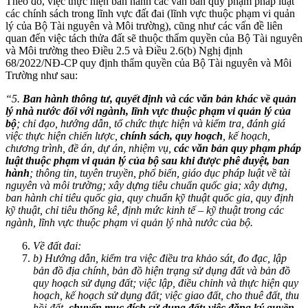
Theo đó, việc thực hiện ban hành các văn bản quy phạm pháp luật
các chính sách trong lĩnh vực đất đai (lĩnh vực thuộc phạm vi quản
lý của Bộ Tài nguyên và Môi trường), cũng như các vấn đề liên
quan đến việc tách thửa đất sẽ thuộc thẩm quyền của Bộ Tài nguyên
và Môi trường theo Điều 2.5 và Điều 2.6(b) Nghị định
68/2022/NĐ-CP quy định thẩm quyền của Bộ Tài nguyên và Môi
Trường như sau:
“5.
Ban hành thông tư, quyết định và các văn bản khác về quản
lý nhà nước đối với ngành, lĩnh vực thuộc phạm vi quản lý của
bộ
; chỉ đạo, hướng dẫn, tổ chức thực hiện và kiểm tra, đánh giá
việc thực hiện chiến lược,
chính sách, quy hoạch
, kế hoạch,
chương trình, đề án, dự án, nhiệm vụ,
các văn bản quy phạm pháp
luật thuộc phạm vi quản lý của bộ sau khi được phê duyệt, ban
hành
; thông tin, tuyên truyền, phổ biến, giáo dục pháp luật về tài
nguyên và môi trường; xây dựng tiêu chuẩn quốc gia; xây dựng,
ban hành chỉ tiêu quốc gia, quy chuẩn kỹ thuật quốc gia, quy định
kỹ thuật, chỉ tiêu thống kê, định mức kinh tế – kỹ thuật trong các
ngành, lĩnh vực thuộc phạm vi quản lý nhà nước của bộ.
Về đất đai:
b) Hướng dẫn, kiểm tra việc điều tra khảo sát, đo đạc, lập
bản đồ địa chính, bản đồ hiện trạng sử dụng đất và bản đồ
quy hoạch sử dụng đất; việc lập, điều chỉnh và thực hiện quy
hoạch, kế hoạch sử dụng đất; việc giao đất, cho thuê đất, thu
hồi đất,
chuyển mục đích sử dụng đất; việc đăng ký quyền