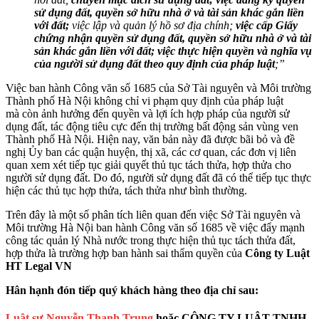
sử dụng đất, quyền sở hữu nhà ở và tài sản khác gắn liền
với đất;
việc lập và quản lý hồ sơ địa chính;
việc cấp Giấy
chứng nhận quyền sử dụng đất, quyền sở hữu nhà ở và tài
sản khác gắn liền với đất; việc thực hiện quyền và nghĩa vụ
của người sử dụng đất theo quy định của pháp luật
;”
Việc ban hành Công văn số 1685 của Sở Tài nguyên và Môi trường
Thành phố Hà Nội không chỉ vi phạm quy định của pháp luật
mà còn ảnh hưởng đến quyền và lợi ích hợp pháp của người sử
dụng đất, tác động tiêu cực đến thị trường bất động sản vùng ven
Thành phố Hà Nội. Hiện nay, văn bản này đã được bãi bỏ và đề
nghị Ủy ban các quận huyện, thị xã, các cơ quan, các đơn vị liên
quan xem xét tiếp tục giải quyết thủ tục tách thửa, hợp thửa cho
người sử dụng đất. Do đó, người sử dụng đất đã có thể tiếp tục thực
hiện các thủ tục hợp thửa, tách thửa như bình thường.
Trên đây là một số phân tích liên quan đến việc Sở Tài nguyên và
Môi trường Hà Nội ban hành Công văn số 1685 về việc đẩy mạnh
công tác quản lý Nhà nước trong thực hiện thủ tục tách thửa đất,
hợp thửa là trường hợp ban hành sai thẩm quyền
của
Công ty Luật
HT
Legal VN
Hân hạnh đón tiếp quý khách hàng theo địa chỉ sau:
Luật sư Nguyễn Thanh Trung
hoặc CÔNG TY LUẬT TNHH