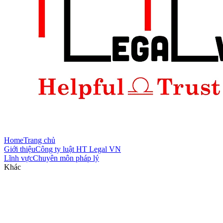
Home
Trang chủ
Giới thiệu
Công ty luật HT Legal VN
Lĩnh vực
Chuyên môn pháp lý
Khác