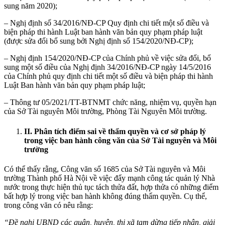
sung năm 2020);
– Nghị định số 34/2016/NĐ-CP Quy định chi tiết một số điều và
biện pháp thi hành Luật ban hành văn bản quy phạm pháp luật
(được sửa đổi bổ sung bởi Nghị định số 154/2020/NĐ-CP);
– Nghị định 154/2020/NĐ-CP của Chính phủ về việc sửa đổi, bổ
sung một số điều của Nghị định 34/2016/NĐ-CP ngày 14/5/2016
của Chính phủ quy định chi tiết một số điều và biện pháp thi hành
Luật Ban hành văn bản quy phạm pháp luật;
– Thông tư 05/2021/TT-BTNMT chức năng, nhiệm vụ, quyền hạn
của Sở Tài nguyên Môi trường, Phòng Tài Nguyên Môi trường.
II
.
Phân tích điểm sai về thẩm quyền và cơ sở pháp lý
trong việc ban hành công văn của Sở Tài nguyên và Môi
trường
Có thể thấy rằng, Công văn số 1685 của Sở Tài nguyên và Môi
trường Thành phố Hà Nội về việc đẩy mạnh công tác quản lý Nhà
nước trong thực hiện thủ tục tách thửa đất, hợp thửa có những điểm
bất hợp lý trong việc ban hành không đúng thẩm quyền. Cụ thể,
trong công văn có nêu rằng:
“Đề nghị UBND các quận, huyện, thị xã tạm dừng tiếp nhận, giải