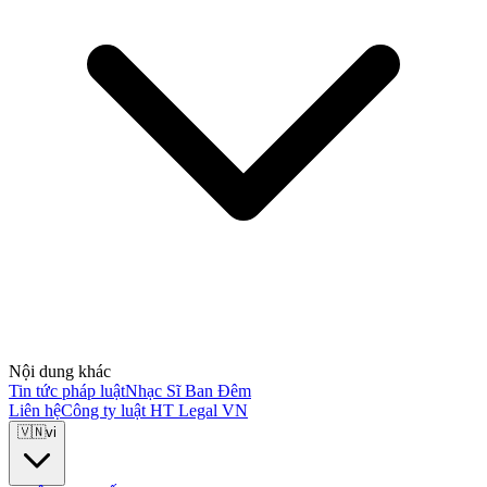
Nội dung khác
Tin tức pháp luật
Nhạc Sĩ Ban Đêm
Liên hệ
Công ty luật HT Legal VN
🇻🇳
vi