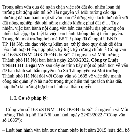
Trong năm vừa qua để ngăn chặn việc sốt đất ảo, nhiễu loạn thị
trường bất động sản thì Sở Tài nguyên và Môi trường các địa
phương đã ban hành một số văn bản để dừng việc tách thửa đối với
đất nông nghiệp, đất phi nông nghiệp không phải đất ở,… Tuy
nhiên, việc ban hành nội dung văn bản của nhiều địa phương còn
nhiều bất cập, đặc biệt là việc ban hành không đúng thẩm quyền.
Trong đó, một trường hợp mà Bộ Tư pháp đã đề nghị UBND
TP. Hà Nội chỉ đạo việc tự kiểm tra, xử lý theo quy định để đảm
bảo tính hợp Hiến, hợp pháp, kỷ luật, kỷ cương chính là Công văn
số 1685/STNMT-ĐKTKĐĐ do Sở Tài nguyên và Môi trường
Thành phố Hà Nội ban hành ngày 22/03/2022.
Công ty Luật
TNHH
HT
Legal VN
sau đây sẽ trình bày một số phân tích về vấn
đề ban hành sai thẩm quyền của Sở Tài nguyên và Môi trường
Thành phố Hà Nội đối với Công văn số 1685 về việc đẩy mạnh
công tác quản lý Nhà nước trong thực hiện thủ tục tách thửa đất,
hợp thửa là trường hợp ban hành sai thẩm quyền
I
.
Cơ sở pháp lý:
– Công văn số 1685/STNMT-ĐKTKĐĐ do Sở Tài nguyên và Môi
trường Thành phố Hà Nội ban hành ngày 22/03/2022 (“Công văn
số 1685”);
– Luật ban hành văn bản quy phạm pháp luật năm 2015 (sửa đổi, bổ