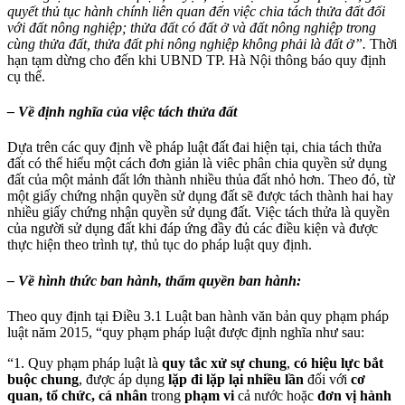
quyết thủ tục hành chính liên quan đến việc chia tách thửa đất đối
với đất nông nghiệp; thửa đất có đất ở và đất nông nghiệp trong
cùng thửa đất, thửa đất phi nông nghiệp không phải là đất ở”.
Thời
hạn tạm dừng cho đến khi UBND TP. Hà Nội thông báo quy định
cụ thể.
– Về
định nghĩa của việc tách thửa đất
Dựa trên các quy định về pháp luật đất đai hiện tại, chia tách thửa
đất có thể hiểu một cách đơn giản là viêc phân chia quyền sử dụng
đất của một mảnh đất lớn thành nhiều thủa đất nhỏ hơn. Theo đó, từ
một giấy chứng nhận quyền sử dụng đất sẽ được tách thành hai hay
nhiều giấy chứng nhận quyền sử dụng đất. Việc tách thửa là quyền
của người sử dụng đất khi đáp ứng đầy đủ các điều kiện và được
thực hiện theo trình tự, thủ tục do pháp luật quy định.
– Về hình thức ban hành, thẩm quyền ban hành:
Theo quy định tại Điều 3.1 Luật ban hành văn bản quy phạm pháp
luật năm 2015, “quy phạm pháp luật được định nghĩa như sau:
“1. Quy phạm pháp luật là
quy tắc xử sự chung
,
có hiệu lực bắt
buộc chung
, được áp dụng
lặp đi lặp lại nhiều lần
đối với
cơ
quan, tổ chức, cá nhân
trong
phạm vi
cả nước hoặc
đơn vị hành