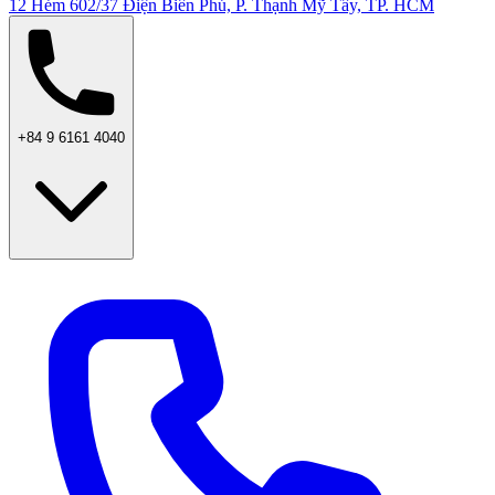
12 Hẻm 602/37 Điện Biên Phủ, P. Thạnh Mỹ Tây, TP. HCM
+84 9 6161 4040