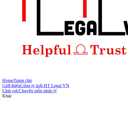
Home
Trang chủ
Giới thiệu
Công ty luật HT Legal VN
Lĩnh vực
Chuyên môn pháp lý
Khác