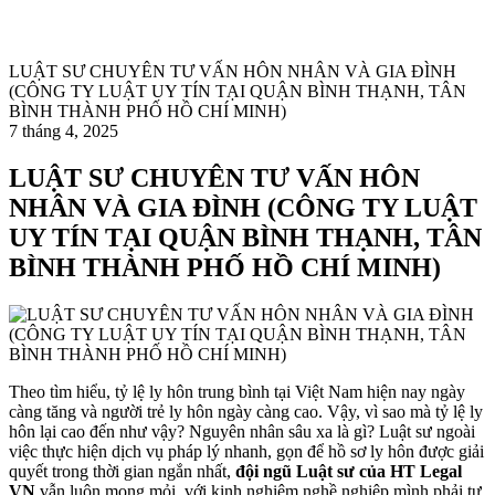
LUẬT SƯ CHUYÊN TƯ VẤN HÔN NHÂN VÀ GIA ĐÌNH
(CÔNG TY LUẬT UY TÍN TẠI QUẬN BÌNH THẠNH, TÂN
BÌNH THÀNH PHỐ HỒ CHÍ MINH)
7 tháng 4, 2025
LUẬT SƯ CHUYÊN TƯ VẤN HÔN
NHÂN VÀ GIA ĐÌNH (CÔNG TY LUẬT
UY TÍN TẠI QUẬN BÌNH THẠNH, TÂN
BÌNH THÀNH PHỐ HỒ CHÍ MINH)
Theo tìm hiểu, tỷ lệ ly hôn trung bình tại Việt Nam hiện nay ngày
càng tăng và người trẻ ly hôn ngày càng cao. Vậy, vì sao mà tỷ lệ ly
hôn lại cao đến như vậy? Nguyên nhân sâu xa là gì? Luật sư ngoài
việc thực hiện dịch vụ pháp lý nhanh, gọn để hồ sơ ly hôn được giải
quyết trong thời gian ngắn nhất,
đội ngũ Luật sư của HT Legal
VN
vẫn luôn mong mỏi, với kinh nghiệm nghề nghiệp mình phải tư