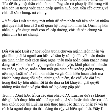
Tòa để thay mặt thân chủ nói ra những căn cứ pháp lý đối trọng với
bên còn lại trong việc tranh chấp quyền nuôi con, tiền cấp dưỡng và
chia tài sản chung, nợ chung.
– Yêu cầu Luật sư thay mặt mình để đàm phán với bên còn lại nhằm
giải quyết hài hòa cả 3 mối quan hệ trong hôn nhân là: Quan hệ hôn
nhân, quyền được nuôi con và cấp dưỡng, chia tài sản chung và
phân chia trả nợ chung.
Đối với một Luật sư hoạt động trong chuyên ngành Hôn nhân và
gia đình phải là người am hiểu về tâm lý xã hội đối với mâu thuẫn
gia đình nhằm biết cách lắng nghe, thấu hiểu hoàn cảnh khách hàng
đang rơi vào, hiểu rõ ngọn nguồn câu chuyện, khởi phát mâu thuẫn
vợ chồng. Bởi lẽ, hoàn cảnh mỗi gia đình đều không giống nhau,
nên một Luật sư tư vấn hôn nhân và gia đình hiểu hoàn cảnh mà
khách hàng đang đối diện, những nỗi niềm, ức chế kéo dài âm ĩ
trong thời kỳ hôn nhân, rồi từ đó đưa ra lời khuyên, giải quyết
những mâu thuẫn về gia đình mà họ đang gặp phải.
Trong trường hợp, tất cả các giải pháp được Luật sư đưa ra không
thể gắn kết được hôn nhân đã rạn nứt quá sâu hoặc tình cảm của đôi
bên không còn thì Luật sư mới thực hiện các dịch vụ pháp lý với tư
cách là người được tín thác đáng tin cậy và hiệu quả nhất. Đây là