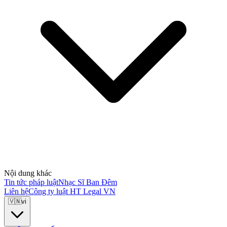
Nội dung khác
Tin tức pháp luật
Nhạc Sĩ Ban Đêm
Liên hệ
Công ty luật HT Legal VN
🇻🇳
vi