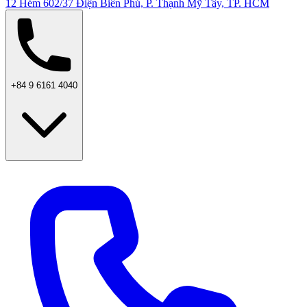
12 Hẻm 602/37 Điện Biên Phủ, P. Thạnh Mỹ Tây, TP. HCM
+84 9 6161 4040