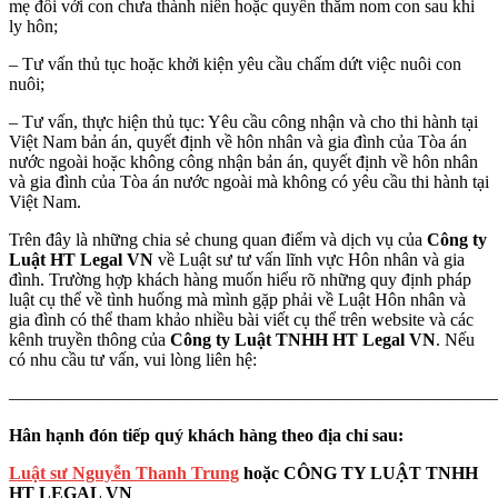
mẹ đối với con chưa thành niên hoặc quyền thăm nom con sau khi
ly hôn;
– Tư vấn thủ tục hoặc khởi kiện yêu cầu chấm dứt việc nuôi con
nuôi;
– Tư vấn, thực hiện thủ tục: Yêu cầu công nhận và cho thi hành tại
Việt Nam bản án, quyết định về hôn nhân và gia đình của Tòa án
nước ngoài hoặc không công nhận bản án, quyết định về hôn nhân
và gia đình của Tòa án nước ngoài mà không có yêu cầu thi hành tại
Việt Nam.
Trên đây là những chia sẻ chung quan điểm và dịch vụ của
Công ty
Luật HT Legal VN
về Luật sư tư vấn lĩnh vực Hôn nhân và gia
đình. Trường hợp khách hàng muốn hiểu rõ những quy định pháp
luật cụ thể về tình huống mà mình gặp phải về Luật Hôn nhân và
gia đình có thể tham khảo nhiều bài viết cụ thể trên website và các
kênh truyền thông của
Công ty Luật TNHH HT Legal VN
. Nếu
có nhu cầu tư vấn, vui lòng liên hệ:
———————————————————————————
Hân hạnh đón tiếp quý khách hàng theo địa chỉ sau:
Luật sư Nguyễn Thanh Trung
hoặc CÔNG TY LUẬT TNHH
HT LEGAL VN