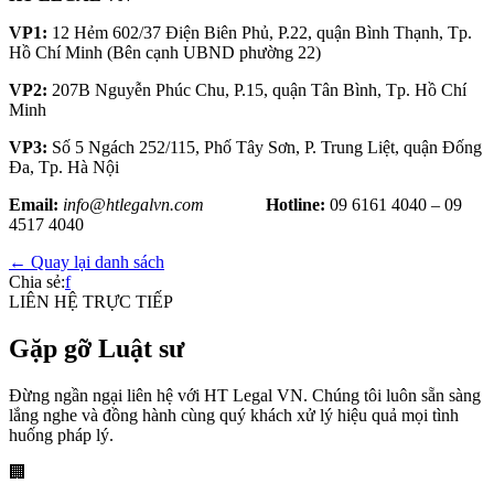
VP1:
12 Hẻm 602/37 Điện Biên Phủ, P.22, quận Bình Thạnh, Tp.
Hồ Chí Minh (Bên cạnh UBND phường 22)
VP2:
207B Nguyễn Phúc Chu, P.15, quận Tân Bình, Tp. Hồ Chí
Minh
VP3:
Số 5 Ngách 252/115, Phố Tây Sơn, P. Trung Liệt, quận Đống
Đa, Tp. Hà Nội
Email:
info@htlegalvn.com
Hotline:
09 6161 4040 – 09
4517 4040
← Quay lại danh sách
Chia sẻ:
f
LIÊN HỆ TRỰC TIẾP
Gặp gỡ Luật sư
Đừng ngần ngại liên hệ với HT Legal VN. Chúng tôi luôn sẵn sàng
lắng nghe và đồng hành cùng quý khách xử lý hiệu quả mọi tình
huống pháp lý.
🏢