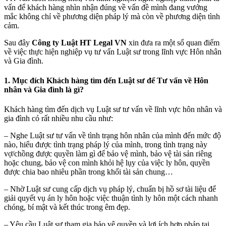
vấn để khách hàng nhìn nhận đúng về vấn đề mình đang vướng
mắc không chỉ về phương diện pháp lý mà còn về phương diện tình
cảm.
Sau đây
Công ty Luật HT Legal VN
xin đưa ra một số quan điểm
về việc thực hiện nghiệp vụ tư vấn Luật sư trong lĩnh vực Hôn nhân
và Gia đình.
1. Mục đích Khách hàng tìm đến Luật sư để Tư vấn về Hôn
nhân và Gia đình là gì?
Khách hàng tìm đến dịch vụ Luật sư tư vấn về lĩnh vực hôn nhân và
gia đình có rất nhiều nhu cầu như:
– Nghe Luật sư tư vấn về tình trạng hôn nhân của mình đến mức độ
nào, hiểu được tình trạng pháp lý của mình, trong tình trạng này
vợ/chồng được quyền làm gì để bảo vệ mình, bảo vệ tài sản riêng
hoặc chung, bảo vệ con mình khỏi hệ lụy của việc ly hôn, quyền
được chia bao nhiêu phần trong khối tài sản chung…
– Nhờ Luật sư cung cấp dịch vụ pháp lý, chuẩn bị hồ sơ tài liệu để
giải quyết vụ án ly hôn hoặc việc thuận tình ly hôn một cách nhanh
chóng, bí mật và kết thúc trong êm đẹp.
– Yêu cầu Luật sư tham gia bảo vệ quyền và lợi ích hợp pháp tại