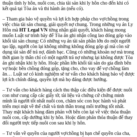
thuận tình ly hôn, nuôi con, chia tài sản khi ly hôn cho đến khi có
kết quả tại Tòa án và thi hành án (nếu có).
– Tham gia bảo vệ quyền và lợi ích hợp pháp cho vợ/chồng trong
việc chia tài sản chung, giải quyết nợ chung. Trong những vụ án Ly
Hôn mà
HT Legal VN
từng nhận giải quyết, khách hàng mong
muốn Luật sư trình bày để Tòa án ghi nhận công lao đóng góp vào
khối tài sản chung: Có những vụ án tài sản phần lớn do một người
tạo lập, người còn lại không những không đóng góp gì mà còn sử
dụng tài sản để trả nợ, đánh bạc. Cũng có những khoản nợ mà trong
thời gian ly thân chỉ có một người trả nợ nhưng lại không được Tòa
án ghi nhận khi ly hôn. Hoặc phần lớn khối tài sản do gia đình bên
vợ hoặc bên chồng đóng góp, tặng cho, cho vay để vợ chồng làm
ăn… Luật sư có kinh nghiệm sẽ tư vấn cho khách hàng bảo vệ được
lợi ích chính đáng, quyền lợi mà họ đáng được hưởng.
– Tư vấn cho khách hàng cách thu thập các điều kiện để được nuôi
con như cung cấp các giấy tờ, tài liệu và chứng cứ chứng minh
mình là người tốt nhất nuôi con, chăm sóc con học hành và phát
triển mọi mặt về thể chất và tinh thần trong môi trường tốt nhất.
Thay mặt khách hàng đàm phán với bên còn lại về việc thỏa thuận
nuôi con, cấp dưỡng khi ly hôn. Hoặc đàm phán thỏa thuận để thay
đổi người trực tiếp nuôi con sau khi ly hôn.
– Tư vấn về quyền của người vợ/chồng bị hạn chế quyền của cha,