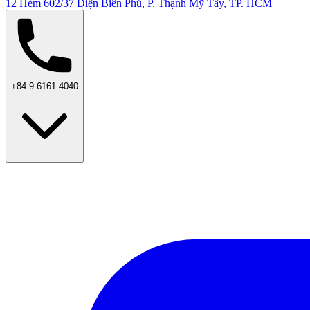
12 Hẻm 602/37 Điện Biên Phủ, P. Thạnh Mỹ Tây, TP. HCM
+84 9 6161 4040