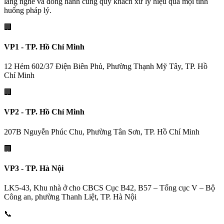
lắng nghe và đồng hành cùng quý khách xử lý hiệu quả mọi tình
huống pháp lý.
🏢
VP1 - TP. Hồ Chí Minh
12 Hẻm 602/37 Điện Biên Phủ, Phường Thạnh Mỹ Tây, TP. Hồ
Chí Minh
🏢
VP2 - TP. Hồ Chí Minh
207B Nguyễn Phúc Chu, Phường Tân Sơn, TP. Hồ Chí Minh
🏢
VP3 - TP. Hà Nội
LK5-43, Khu nhà ở cho CBCS Cục B42, B57 – Tổng cục V – Bộ
Công an, phường Thanh Liệt, TP. Hà Nội
📞