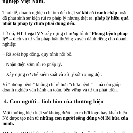
nghiệp
Việt Nam.
Thực tế, doanh nghiệp chỉ tìm đến luật sư
khi có tranh chấp
hoặc
đã phát sinh sự kiện rủi ro pháp lý nhưng thật ra
, pháp lý hiệu quả
nhất là pháp lý chưa phải dùng đến.
Từ đó,
HT Legal VN
xây dựng chương trình
“Phòng bệnh pháp
lý”
– dịch vụ tư vấn pháp luật thường xuyên dành riêng cho doanh
nghiệp:
– Rà soát hợp đồng, quy trình nội bộ.
– Nhận diện sớm rủi ro pháp lý.
– Xây dựng cơ chế kiểm soát và xử lý sớm xung đột.
Vì “phòng bệnh” không chỉ rẻ hơn “chữa bệnh” – mà còn giúp
doanh nghiệp vận hành an toàn, bền vững và tự tin phát triển.
4
. Con người – linh hồn của thương hiệu
Một thương hiệu luật sư không được tạo ra bởi logo hay khẩu hiệu.
Nó được tạo nên từ
những con người sống đúng với lời hứa của
mình.