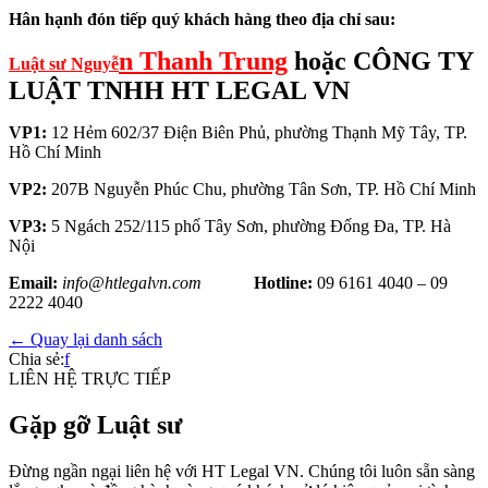
Hân hạnh đón tiếp quý khách hàng theo địa chỉ sau:
n Thanh Trung
hoặc CÔNG TY
Luật sư Nguyễ
LUẬT TNHH HT LEGAL VN
VP1:
12 Hẻm 602/37 Điện Biên Phủ, phường Thạnh Mỹ Tây, TP.
Hồ Chí Minh
VP2:
207B Nguyễn Phúc Chu, phường Tân Sơn, TP. Hồ Chí Minh
VP3:
5 Ngách 252/115 phố Tây Sơn, phường Đống Đa, TP. Hà
Nội
Email:
info@htlegalvn.com
Hotline:
09 6161 4040 – 09
2222 4040
← Quay lại danh sách
Chia sẻ:
f
LIÊN HỆ TRỰC TIẾP
Gặp gỡ Luật sư
Đừng ngần ngại liên hệ với HT Legal VN. Chúng tôi luôn sẵn sàng