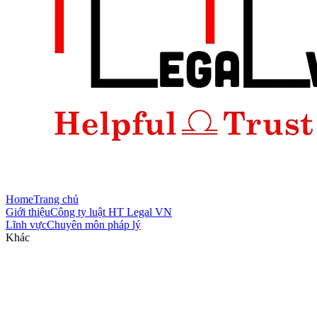
Home
Trang chủ
Giới thiệu
Công ty luật HT Legal VN
Lĩnh vực
Chuyên môn pháp lý
Khác