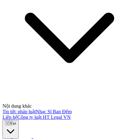
Nội dung khác
Tin tức pháp luật
Nhạc Sĩ Ban Đêm
Liên hệ
Công ty luật HT Legal VN
🇻🇳
vi