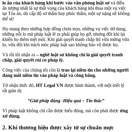
lo âu của khách hàng khi bước vào văn phòng luật sư
và điều
ấn tượng nhất là sự thất vọng của khách hàng khi thua một vụ việc
tại Tòa án, dù cấp độ sơ thẩm hay phúc thẩm, một sự nặng nề không
thể tả!
Họ mang theo những hợp đồng chưa trọn, những vụ việc dở dang,
những nỗi lo mà pháp luật lẽ ra phải giúp họ gỡ, nhưng đôi khi lại
khiến họ thêm mệt mỏi. Khi giải quyết tranh chấp thì vừa mừng vừa
lo, vừa đôi khi trách móc pháp luật sao không bảo vệ được họ.
Và rồi tôi nhận ra
– nghề luật sư không chỉ là giải quyết tranh
chấp
, giải quyết rủi ro pháp lý.
Công việc của chúng tôi còn là
trao lại niềm tin cho những người
đang mất niềm tin vào
pháp luật và công bằng.
Từ nhận thức đó,
HT Legal VN
được hình thành, với một triết lý
rất giản dị:
“Giải pháp đúng
-Hiệu quả
– Tín thác”
Vì pháp luật không chỉ cần được hiểu đúng, mà còn phải được
ứng
xử đúng
.
2
. Khi thương hiệu được xây từ sự chuẩn mực