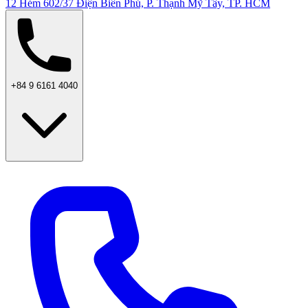
12 Hẻm 602/37 Điện Biên Phủ, P. Thạnh Mỹ Tây, TP. HCM
+84 9 6161 4040