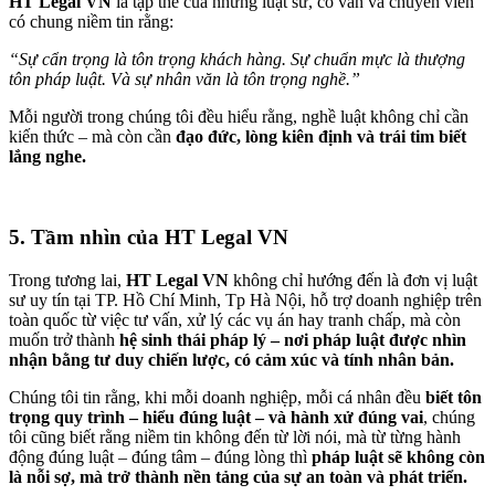
HT Legal VN
là tập thể của những luật sư, cố vấn và chuyên viên
có chung niềm tin rằng:
“Sự cẩn trọng là tôn trọng khách hàng. Sự chuẩn mực là thượng
tôn pháp luật. Và sự nhân văn là tôn trọng nghề.”
Mỗi người trong chúng tôi đều hiểu rằng, nghề luật không chỉ cần
kiến thức – mà còn cần
đạo đức, lòng kiên định và trái tim biết
lắng nghe.
5
. Tầm nhìn của HT Legal VN
Trong tương lai,
HT Legal VN
không chỉ hướng đến là đơn vị luật
sư uy tín tại TP. Hồ Chí Minh, Tp Hà Nội, hỗ trợ doanh nghiệp trên
toàn quốc từ việc tư vấn, xử lý các vụ án hay tranh chấp, mà còn
muốn trở thành
hệ sinh thái pháp lý – nơi pháp luật được nhìn
nhận bằng tư duy chiến lược, có cảm xúc và tính nhân bản.
Chúng tôi tin rằng, khi mỗi doanh nghiệp, mỗi cá nhân đều
biết tôn
trọng quy trình – hiểu đúng luật – và hành xử đúng vai
, chúng
tôi cũng biết rằng niềm tin không đến từ lời nói, mà từ từng hành
động đúng luật – đúng tâm – đúng lòng thì
pháp luật sẽ không còn
là nỗi sợ, mà trở thành nền tảng của sự an toàn và phát triển.