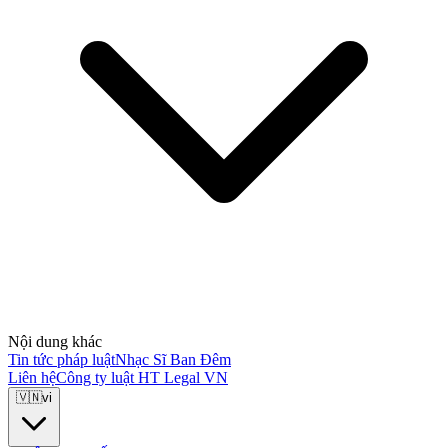
Nội dung khác
Tin tức pháp luật
Nhạc Sĩ Ban Đêm
Liên hệ
Công ty luật HT Legal VN
🇻🇳
vi