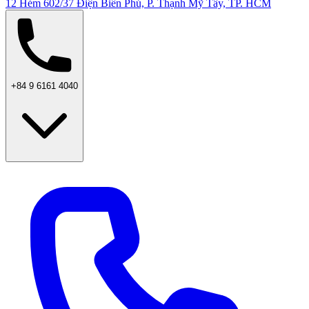
12 Hẻm 602/37 Điện Biên Phủ, P. Thạnh Mỹ Tây, TP. HCM
+84 9 6161 4040