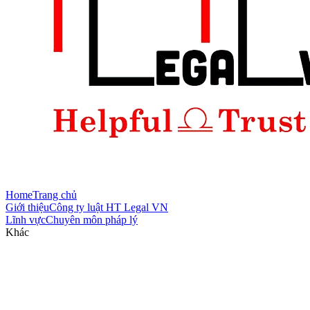
Home
Trang chủ
Giới thiệu
Công ty luật HT Legal VN
Lĩnh vực
Chuyên môn pháp lý
Khác