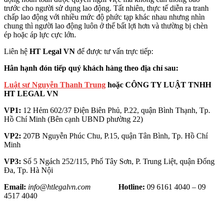
trước cho người sử dụng lao động. Tất nhiên, thực tế diễn ra tranh
chấp lao động với nhiều mức độ phức tạp khác nhau nhưng nhìn
chung thì người lao động luôn ở thế bất lợi hơn và thường bị chèn
ép hoặc áp lực cực lớn.
Liên hệ
HT Legal VN
để được tư vấn trực tiếp:
Hân hạnh đón tiếp quý khách hàng theo địa chỉ sau:
Luật sư Nguyễn Thanh Trung
hoặc CÔNG TY LUẬT TNHH
HT LEGAL VN
VP1:
12 Hẻm 602/37 Điện Biên Phủ, P.22, quận Bình Thạnh, Tp.
Hồ Chí Minh (Bên cạnh UBND phường 22)
VP2:
207B Nguyễn Phúc Chu, P.15, quận Tân Bình, Tp. Hồ Chí
Minh
VP3:
Số 5 Ngách 252/115, Phố Tây Sơn, P. Trung Liệt, quận Đống
Đa, Tp. Hà Nội
Email:
info@htlegalvn.com
Hotline:
09 6161 4040 – 09
4517 4040