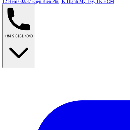
12 Hẻm 602/37 Điện Biên Phủ, P. Thạnh Mỹ Tây, TP. HCM
+84 9 6161 4040