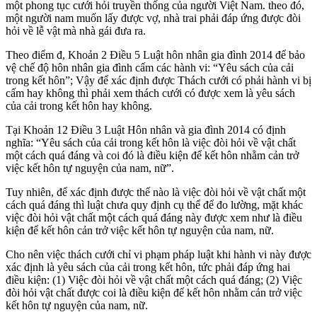
một phong tục cưới hỏi truyền thống của người Việt Nam. theo đó,
một người nam muốn lấy được vợ, nhà trai phải đáp ứng được đòi
hỏi về lễ vật mà nhà gái đưa ra.
Theo điểm đ, Khoản 2 Điều 5 Luật hôn nhân gia đình 2014 để bảo
vệ chế độ hôn nhân gia đình cấm các hành vi: “Yêu sách của cải
trong kết hôn”; Vậy để xác định được Thách cưới có phải hành vi bị
cấm hay không thì phải xem thách cưới có được xem là yêu sách
của cải trong kết hôn hay không.
Tại Khoản 12 Điều 3 Luật Hôn nhân và gia đình 2014 có định
nghĩa: “Yêu sách của cải trong kết hôn là việc đòi hỏi về vật chất
một cách quá đáng và coi đó là điều kiện để kết hôn nhằm cản trở
việc kết hôn tự nguyện của nam, nữ”.
Tuy nhiên, để xác định được thế nào là việc đòi hỏi về vật chất một
cách quá đáng thì luật chưa quy định cụ thể để đo lường, mặt khác
việc đòi hỏi vật chất một cách quá đáng này được xem như là điều
kiện để kết hôn cản trở việc kết hôn tự nguyện của nam, nữ.
Cho nên việc thách cưới chỉ vi phạm pháp luật khi hành vi này được
xác định là yêu sách của cải trong kết hôn, tức phải đáp ứng hai
điều kiện: (1) Việc đòi hỏi về vật chất một cách quá đáng; (2) Việc
đòi hỏi vật chất được coi là điều kiện để kết hôn nhằm cản trở việc
kết hôn tự nguyện của nam, nữ.