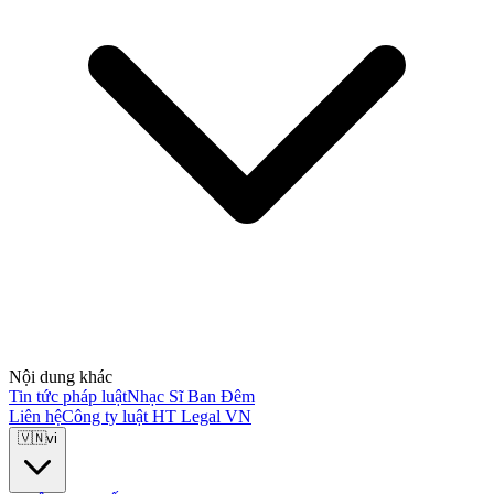
Nội dung khác
Tin tức pháp luật
Nhạc Sĩ Ban Đêm
Liên hệ
Công ty luật HT Legal VN
🇻🇳
vi