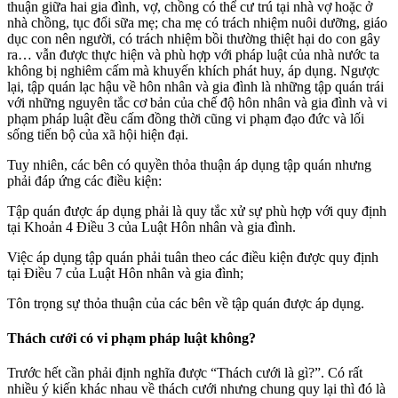
thuận giữa hai gia đình, vợ, chồng có thể cư trú tại nhà vợ hoặc ở
nhà chồng, tục đổi sữa mẹ; cha mẹ có trách nhiệm nuôi dưỡng, giáo
dục con nên người, có trách nhiệm bồi thường thiệt hại do con gây
ra… vẫn được thực hiện và phù hợp với pháp luật của nhà nước ta
không bị nghiêm cấm mà khuyến khích phát huy, áp dụng. Ngược
lại, tập quán lạc hậu về hôn nhân và gia đình là những tập quán trái
với những nguyên tắc cơ bản của chế độ hôn nhân và gia đình và vi
phạm pháp luật đều cấm đồng thời cũng vi phạm đạo đức và lối
sống tiến bộ của xã hội hiện đại.
Tuy nhiên, các bên có quyền thỏa thuận áp dụng tập quán nhưng
phải đáp ứng các điều kiện:
Tập quán được áp dụng phải là quy tắc xử sự phù hợp với quy định
tại Khoản 4 Điều 3 của Luật Hôn nhân và gia đình.
Việc áp dụng tập quán phải tuân theo các điều kiện được quy định
tại Điều 7 của Luật Hôn nhân và gia đình;
Tôn trọng sự thỏa thuận của các bên về tập quán được áp dụng.
Thách cưới có vi phạm pháp luật không?
Trước hết cần phải định nghĩa được “Thách cưới là gì?”. Có rất
nhiều ý kiến khác nhau về thách cưới nhưng chung quy lại thì đó là