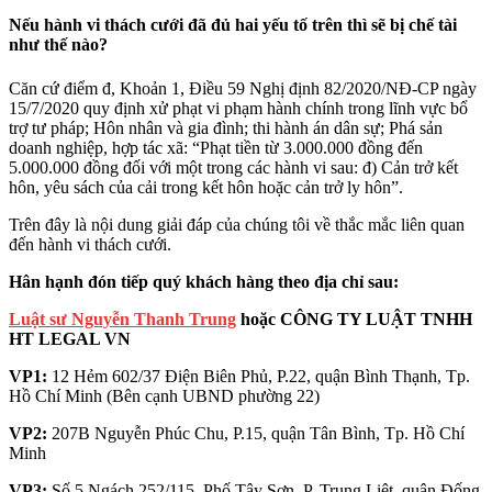
Nếu hành vi thách cưới đã đủ hai yếu tố trên thì sẽ bị chế tài
như thế nào?
Căn cứ điểm đ, Khoản 1, Điều 59 Nghị định 82/2020/NĐ-CP ngày
15/7/2020 quy định xử phạt vi phạm hành chính trong lĩnh vực bổ
trợ tư pháp; Hôn nhân và gia đình; thi hành án dân sự; Phá sản
doanh nghiệp, hợp tác xã: “Phạt tiền từ 3.000.000 đồng đến
5.000.000 đồng đối với một trong các hành vi sau: đ) Cản trở kết
hôn, yêu sách của cải trong kết hôn hoặc cản trở ly hôn”.
Trên đây là nội dung giải đáp của chúng tôi về thắc mắc liên quan
đến hành vi thách cưới.
Hân hạnh đón tiếp quý khách hàng theo địa chỉ sau:
Luật sư Nguyễn Thanh Trung
hoặc CÔNG TY LUẬT TNHH
HT LEGAL VN
VP1:
12 Hẻm 602/37 Điện Biên Phủ, P.22, quận Bình Thạnh, Tp.
Hồ Chí Minh (Bên cạnh UBND phường 22)
VP2:
207B Nguyễn Phúc Chu, P.15, quận Tân Bình, Tp. Hồ Chí
Minh
VP3:
Số 5 Ngách 252/115, Phố Tây Sơn, P. Trung Liệt, quận Đống