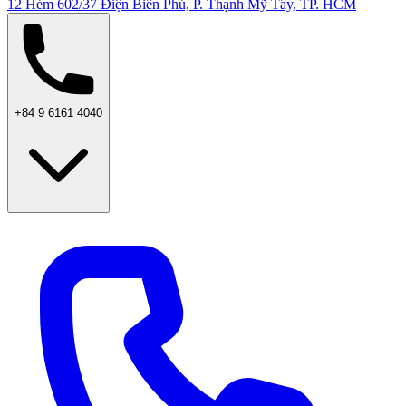
12 Hẻm 602/37 Điện Biên Phủ, P. Thạnh Mỹ Tây, TP. HCM
+84 9 6161 4040