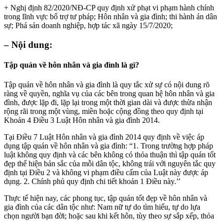
+ Nghị định 82/2020/NĐ-CP quy định xử phạt vi phạm hành chính
trong lĩnh vực bổ trợ tư pháp; Hôn nhân và gia đình; thi hành án dân
sự; Phá sản doanh nghiệp, hợp tác xã ngày 15/7/2020;
– Nội dung:
Tập quán về hôn nhân và gia đình là gì?
Tập quán về hôn nhân và gia đình là quy tắc xử sự có nội dung rõ
ràng về quyền, nghĩa vụ của các bên trong quan hệ hôn nhân và gia
đình, được lặp đi, lặp lại trong một thời gian dài và được thừa nhận
rộng rãi trong một vùng, miền hoặc cộng đồng theo quy định tại
Khoản 4 Điều 3 Luật Hôn nhân và gia đình 2014.
Tại Điều 7 Luật Hôn nhân và gia đình 2014 quy định về việc áp
dụng tập quán về hôn nhân và gia đình: “1. Trong trường hợp pháp
luật không quy định và các bên không có thỏa thuận thì tập quán tốt
đẹp thể hiện bản sắc của mỗi dân tộc, không trái với nguyên tắc quy
định tại Điều 2 và không vi phạm điều cấm của Luật này được áp
dụng. 2. Chính phủ quy định chi tiết khoản 1 Điều này.’’
Thực tế hiện nay, các phong tục, tập quán tốt đẹp về hôn nhân và
gia đình của các dân tộc như: Nam nữ tự do tìm hiểu, tự do lựa
chọn người bạn đời; hoặc sau khi kết hôn, tùy theo sự sắp xếp, thỏa