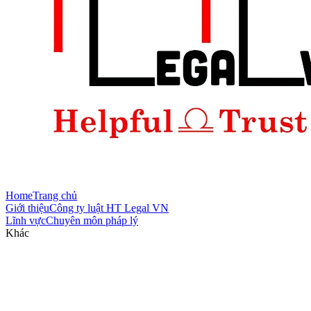
Home
Trang chủ
Giới thiệu
Công ty luật HT Legal VN
Lĩnh vực
Chuyên môn pháp lý
Khác