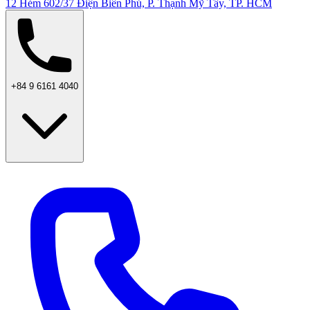
12 Hẻm 602/37 Điện Biên Phủ, P. Thạnh Mỹ Tây, TP. HCM
+84 9 6161 4040