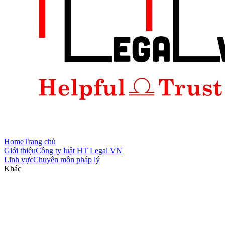
Home
Trang chủ
Giới thiệu
Công ty luật HT Legal VN
Lĩnh vực
Chuyên môn pháp lý
Khác