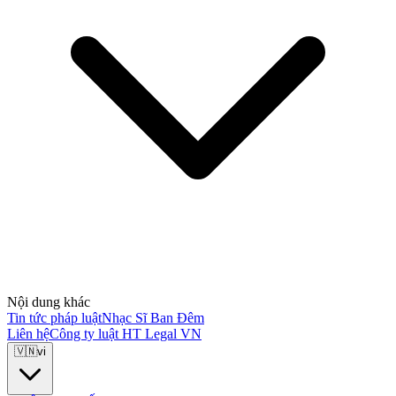
Nội dung khác
Tin tức pháp luật
Nhạc Sĩ Ban Đêm
Liên hệ
Công ty luật HT Legal VN
🇻🇳
vi