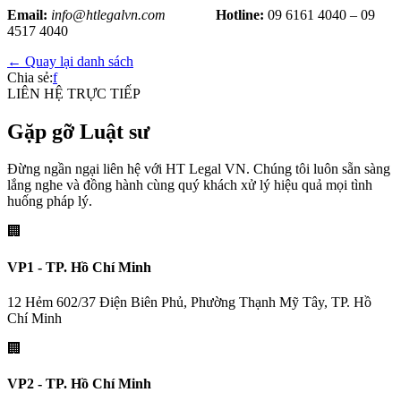
Email:
info@htlegalvn.com
Hotline:
09 6161 4040 – 09
4517 4040
← Quay lại danh sách
Chia sẻ:
f
LIÊN HỆ TRỰC TIẾP
Gặp gỡ Luật sư
Đừng ngần ngại liên hệ với HT Legal VN. Chúng tôi luôn sẵn sàng
lắng nghe và đồng hành cùng quý khách xử lý hiệu quả mọi tình
huống pháp lý.
🏢
VP1 - TP. Hồ Chí Minh
12 Hẻm 602/37 Điện Biên Phủ, Phường Thạnh Mỹ Tây, TP. Hồ
Chí Minh
🏢
VP2 - TP. Hồ Chí Minh