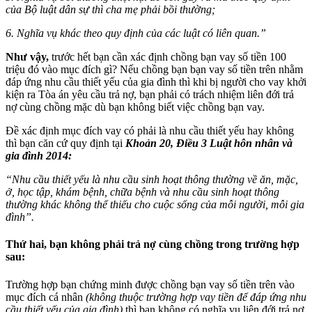
của Bộ luật dân sự thì cha mẹ phải bồi thường;
6. Nghĩa vụ khác theo quy định của các luật có liên quan.”
Như vậy,
trước hết bạn cần xác định chồng bạn vay số tiền 100
triệu đó vào mục đích gì? Nếu chồng bạn bạn vay số tiền trên nhằm
đáp ứng nhu cầu thiết yếu của gia đình thì khi bị người cho vay khởi
kiện ra Tòa án yêu cầu trả nợ, bạn phải có trách nhiệm liên đới trả
nợ cùng chồng mặc dù bạn không biết việc chồng bạn vay.
Đề xác định mục đích vay có phải là nhu cầu thiết yếu hay không
thì bạn căn cứ quy định tại
Khoản 20, Điều 3 Luật hôn nhân và
gia đình 2014:
“Nhu cầu thiết yếu là nhu cầu sinh hoạt thông thường về ăn, mặc,
ở, học tập, khám bệnh, chữa bệnh và nhu cầu sinh hoạt thông
thường khác không thể thiếu cho cuộc sống của mỗi người, mỗi gia
đình”.
Thứ hai, bạn không phải trả nợ cùng chồng trong trường hợp
sau:
Trường hợp bạn chứng minh được chồng bạn vay số tiền trên vào
mục đích cá nhân
(không thuộc trường hợp vay tiền để đáp ứng nhu
cầu thiết yếu của gia đình)
thì bạn không có nghĩa vụ liên đới trả nợ