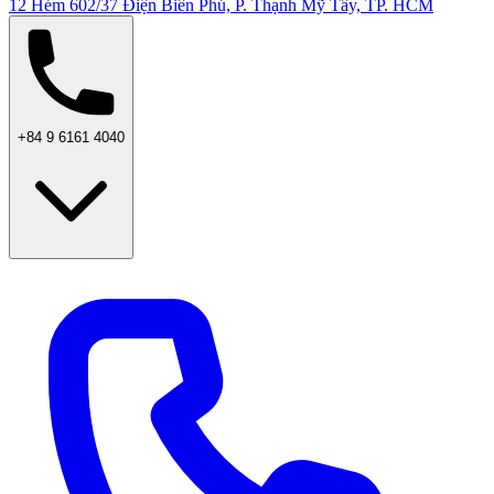
12 Hẻm 602/37 Điện Biên Phủ, P. Thạnh Mỹ Tây, TP. HCM
+84 9 6161 4040