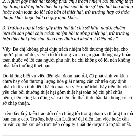
2. Người gây thiệt hại không phải chịu trách nhiệm bồi thường thiệt
hại trong trường hợp thiệt hại phát sinh là do sự kiện bất khả kháng
hoặc hoàn toàn do lỗi của bên bị thiệt hại, trừ trường hợp có thỏa
thuận khác hoặc luật có quy định khác.
3. Trường hợp tài sản gây thiệt hại thì chủ sở hữu, người chiếm
hữu tài sản phải chịu trách nhiệm bồi thường thiệt hại, trừ trường
hợp thiệt hại phát sinh theo quy định tại khoản 2 Điều này.”
Vậy, Ba chị không phải chịu trách nhiệm bồi thường thiệt hại cho
người phụ nữ đó, vì yếu tố lỗi trong vụ tai nạn giao thông này hoàn
toàn thuộc về lỗi của người phụ nữ, ba chị không có lỗi nên không
phải bồi thường thiệt hại.
Do không biết vụ việc đến giai đoạn nào rồi, đã phát sinh vụ kiện
chưa hay còn thương lượng hòa giải nhưng căn cứ trên quy định
pháp luật và tình tiết khách quan vụ việc như trình bày trên thì việc
yêu cầu bồi thường thiệt hại gồm thiệt hại toàn bộ chi phí chữa
bệnh, tiền công lao động và cả tiền tổn thất tinh thần là không có cơ
sở chấp thuận.
Trên đây là ý kiến trao đổi của chúng tôi trong phạm vi thông tin mà
bạn cung cấp. Trường hợp cần Luật sư đại diện làm việc hoặc cần
tư vấn cụ thể xin đến trực tiếp công ty Luật để được hỗ trợ tốt nhất.
———————————————————————————