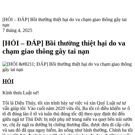
[HỎI – ĐÁP] Bồi thường thiệt hại do va chạm giao thông gây tai
nạn
7 tháng 4, 2025
[HỎI – ĐÁP] Bồi thường thiệt hại do va
chạm giao thông gây tai nạn
HỎI
Kính thưa Luật sư!
Tôi là Diệu Thúy, tôi xin trình bày sự việc và xin Quý Luật sư tư
vấn giúp tôi: Vào cuối năm 2020 vừa rồi, Ba tôi có điều khiển xe ô
tô đi đúng làn ô tô và tuân thủ đúng tốc độ theo quy định thì đến
giữa ngã tư Thủ Đức bị một phụ nữ trung niên va quẹt bên trái sườn
xe, chị ấy ngã ra đường bị chứng thương đầu, được đưa đi cấp cứu
và sau đó đã qua nguy hiểm, ăn uống như bình thường. Chính ba tôi