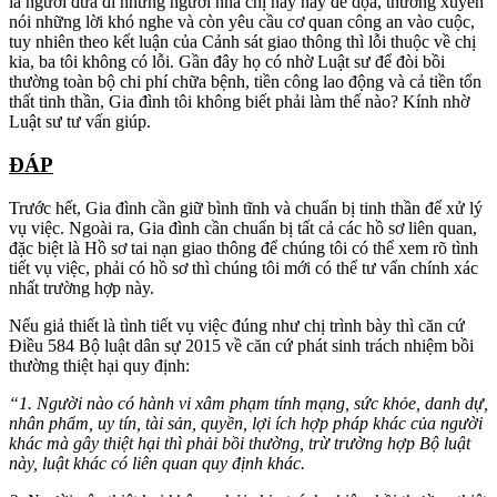
là người đưa đi nhưng người nhà chị này hay đe dọa, thường xuyên
nói những lời khó nghe và còn yêu cầu cơ quan công an vào cuộc,
tuy nhiên theo kết luận của Cảnh sát giao thông thì lỗi thuộc về chị
kia, ba tôi không có lỗi. Gần đây họ có nhờ Luật sư để đòi bồi
thường toàn bộ chi phí chữa bệnh, tiền công lao động và cả tiền tổn
thất tinh thần, Gia đình tôi không biết phải làm thế nào? Kính nhờ
Luật sư tư vấn giúp.
ĐÁP
Trước hết, Gia đình cần giữ bình tĩnh và chuẩn bị tinh thần để xử lý
vụ việc. Ngoài ra, Gia đình cần chuẩn bị tất cả các hồ sơ liên quan,
đặc biệt là Hồ sơ tai nạn giao thông để chúng tôi có thể xem rõ tình
tiết vụ việc, phải có hồ sơ thì chúng tôi mới có thể tư vấn chính xác
nhất trường hợp này.
Nếu giả thiết là tình tiết vụ việc đúng như chị trình bày thì căn cứ
Điều 584 Bộ luật dân sự 2015 về căn cứ phát sinh trách nhiệm bồi
thường thiệt hại quy định:
“1. Người nào có hành vi xâm phạm tính mạng, sức khỏe, danh dự,
nhân phẩm, uy tín, tài sản, quyền, lợi ích hợp pháp khác của người
khác mà gây thiệt hại thì phải bồi thường, trừ trường hợp Bộ luật
này, luật khác có liên quan quy định khác.