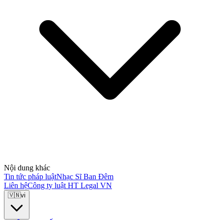
Nội dung khác
Tin tức pháp luật
Nhạc Sĩ Ban Đêm
Liên hệ
Công ty luật HT Legal VN
🇻🇳
vi