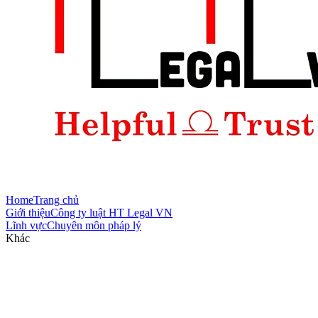
Home
Trang chủ
Giới thiệu
Công ty luật HT Legal VN
Lĩnh vực
Chuyên môn pháp lý
Khác