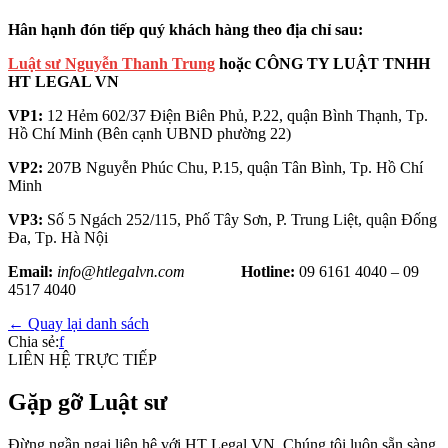
Hân hạnh đón tiếp quý khách hàng theo địa chỉ sau:
Luật sư Nguyễn Thanh Trung
hoặc CÔNG TY LUẬT TNHH
HT LEGAL VN
VP1:
12 Hẻm 602/37 Điện Biên Phủ, P.22, quận Bình Thạnh, Tp.
Hồ Chí Minh (Bên cạnh UBND phường 22)
VP2:
207B Nguyễn Phúc Chu, P.15, quận Tân Bình, Tp. Hồ Chí
Minh
VP3:
Số 5 Ngách 252/115, Phố Tây Sơn, P. Trung Liệt, quận Đống
Đa, Tp. Hà Nội
Email:
info@htlegalvn.com
Hotline:
09 6161 4040 – 09
4517 4040
← Quay lại danh sách
Chia sẻ:
f
LIÊN HỆ TRỰC TIẾP
Gặp gỡ Luật sư
Đừng ngần ngại liên hệ với HT Legal VN. Chúng tôi luôn sẵn sàng