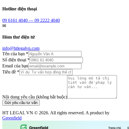
Hotline điện thoại
09 6161 4040 — 09 2222 4040
✉
Hòm thư điện tử
info@htlegalvn.com
Tên của bạn *
Số điện thoại *
Email của bạn
Tiêu đề *
Nội dung yêu cầu (không bắt buộc)
Gửi yêu cầu tư vấn
HT LEGAL VN ©
2026
. All rights reserved. A product by
Greenfield