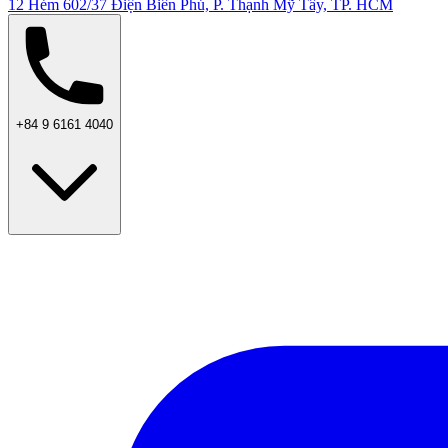
12 Hẻm 602/37 Điện Biên Phủ, P. Thạnh Mỹ Tây, TP. HCM
+84 9 6161 4040