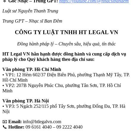
🔹
Góc Nhạc – Trung GPT:
https://youtube.com/@nhacsibandem
Luật sư Nguyễn Thanh Trung
Trung GPT – Nhạc sĩ Ban Đêm
CÔNG TY LUẬT TNHH HT LEGAL VN
Đồng hành pháp lý – Chuyên sâu, hiệu quả, tín thác
HT Legal VN
hân hạnh được đồng hành và cung cấp dịch vụ
pháp lý cho Quý khách hàng theo địa chỉ sau:
Văn phòng TP. Hồ Chí Minh
• VP1: 12 Hẻm 602/37 Điện Biên Phủ, phường Thạnh Mỹ Tây, TP.
Hồ Chí Minh
• VP2: 207B Nguyễn Phúc Chu, phường Tân Sơn, TP. Hồ Chí
Minh
Văn phòng TP. Hà Nội
• VP3: 5 Ngách 252/115 phố Tây Sơn, phường Đống Đa, TP. Hà
Nội
📧
Email:
info@htlegalvn.com
📞
Hotline:
09 6161 4040 – 09 2222 4040