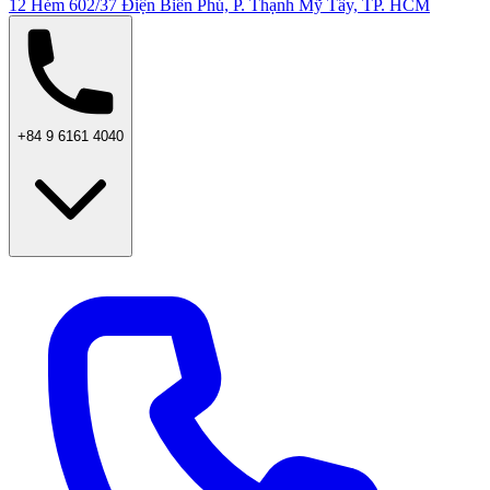
12 Hẻm 602/37 Điện Biên Phủ, P. Thạnh Mỹ Tây, TP. HCM
+84 9 6161 4040