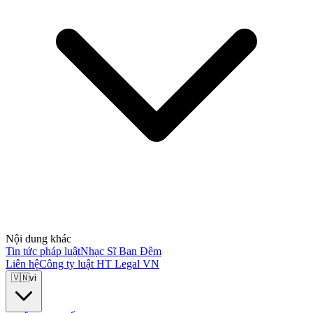
Nội dung khác
Tin tức pháp luật
Nhạc Sĩ Ban Đêm
Liên hệ
Công ty luật HT Legal VN
🇻🇳
vi