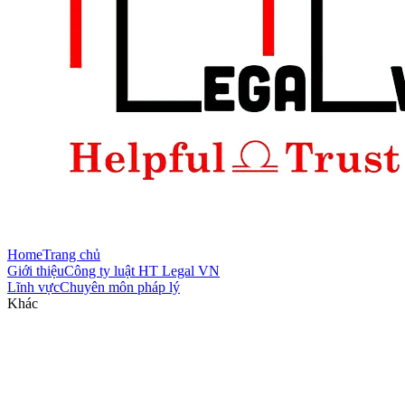
Home
Trang chủ
Giới thiệu
Công ty luật HT Legal VN
Lĩnh vực
Chuyên môn pháp lý
Khác