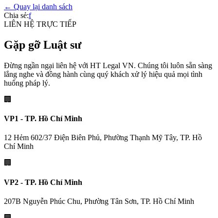
← Quay lại danh sách
Chia sẻ:
f
LIÊN HỆ TRỰC TIẾP
Gặp gỡ Luật sư
Đừng ngần ngại liên hệ với HT Legal VN. Chúng tôi luôn sẵn sàng
lắng nghe và đồng hành cùng quý khách xử lý hiệu quả mọi tình
huống pháp lý.
🏢
VP1 - TP. Hồ Chí Minh
12 Hẻm 602/37 Điện Biên Phủ, Phường Thạnh Mỹ Tây, TP. Hồ
Chí Minh
🏢
VP2 - TP. Hồ Chí Minh
207B Nguyễn Phúc Chu, Phường Tân Sơn, TP. Hồ Chí Minh
🏢