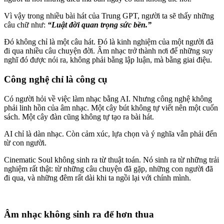
Vì vậy trong nhiều bài hát của Trung GPT, người ta sẽ thấy những
câu chữ như:
“Luật đời quan trọng sức bền.”
Đó không chỉ là một câu hát. Đó là kinh nghiệm của một người đã
đi qua nhiều câu chuyện đời. Âm nhạc trở thành nơi để những suy
nghĩ đó được nói ra, không phải bằng lập luận, mà bằng giai điệu.
Công nghệ chỉ là công cụ
Có người hỏi về việc làm nhạc bằng AI. Nhưng công nghệ không
phải linh hồn của âm nhạc. Một cây bút không tự viết nên một cuốn
sách. Một cây đàn cũng không tự tạo ra bài hát.
AI chỉ là dàn nhạc. Còn cảm xúc, lựa chọn và ý nghĩa vẫn phải đến
từ con người.
Cinematic Soul không sinh ra từ thuật toán. Nó sinh ra từ những trải
nghiệm rất thật: từ những câu chuyện đã gặp, những con người đã
đi qua, và những đêm rất dài khi ta ngồi lại với chính mình.
Âm nhạc không sinh ra để hơn thua