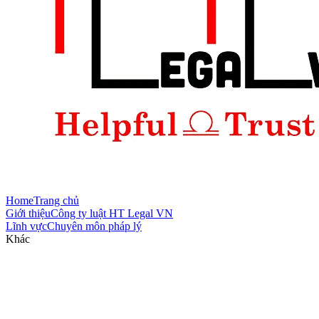
Home
Trang chủ
Giới thiệu
Công ty luật HT Legal VN
Lĩnh vực
Chuyên môn pháp lý
Khác