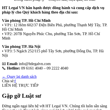
HT Legal VN
hân hạnh được đồng hành và cung cấp dịch vụ
pháp lý cho Quý khách hàng theo địa chỉ sau:
Văn phòng TP. Hồ Chí Minh
• VP1: 12 Hẻm 602/37 Điện Biên Phủ, phường Thạnh Mỹ Tây, TP.
Hồ Chí Minh
• VP2: 207B Nguyễn Phúc Chu, phường Tân Sơn, TP. Hồ Chí
Minh
Văn phòng TP. Hà Nội
• VP3: 5 Ngách 252/115 phố Tây Sơn, phường Đống Đa, TP. Hà
Nội
📧
Email:
info@htlegalvn.com
📞
Hotline:
09 6161 4040 – 09 2222 4040
← Quay lại danh sách
Chia sẻ:
f
LIÊN HỆ TRỰC TIẾP
Gặp gỡ Luật sư
Đừng ngần ngại liên hệ với HT Legal VN. Chúng tôi luôn sẵn sàng