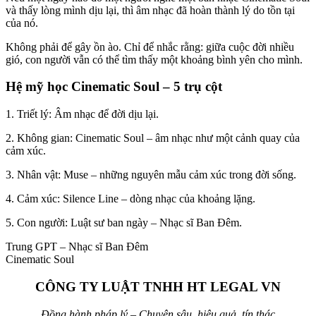
và thấy lòng mình dịu lại, thì âm nhạc đã hoàn thành lý do tồn tại
của nó.
Không phải để gây ồn ào. Chỉ để nhắc rằng: giữa cuộc đời nhiều
gió, con người vẫn có thể tìm thấy một khoảng bình yên cho mình.
Hệ mỹ học Cinematic Soul – 5 trụ cột
1. Triết lý: Âm nhạc để đời dịu lại.
2. Không gian: Cinematic Soul – âm nhạc như một cảnh quay của
cảm xúc.
3. Nhân vật: Muse – những nguyên mẫu cảm xúc trong đời sống.
4. Cảm xúc: Silence Line – dòng nhạc của khoảng lặng.
5. Con người: Luật sư ban ngày – Nhạc sĩ Ban Đêm.
Trung GPT – Nhạc sĩ Ban Đêm
Cinematic Soul
CÔNG TY LUẬT TNHH HT LEGAL VN
Đồng hành pháp lý – Chuyên sâu, hiệu quả, tín thác