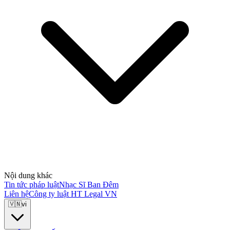
Nội dung khác
Tin tức pháp luật
Nhạc Sĩ Ban Đêm
Liên hệ
Công ty luật HT Legal VN
🇻🇳
vi