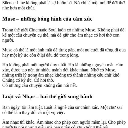
Silence Line không phải là sự buồn bã. Nó chỉ là một nơi để đời thở
nhẹ hơn một chút.
Muse – những bóng hình của cảm xúc
Trong thế giới Cinematic Soul luôn có những Muse. Không phải để
kể một câu chuyện cụ thể, mà để giữ cho âm nhạc có hơi thở con
người.
Muse có thể là một ánh mắt đã từng gặp, một nụ cười đã từng đi qua
hay một ký ức còn ở lại đâu đó trong lòng.
Họ không phải một người duy nhất. Họ là những nguyên mẫu cảm
xúc, được tạo nên từ nhiều mảnh đời khác nhau. Nhờ có Muse,
những triết lý trong âm nhạc không trở thành những câu chữ khô.
Chúng có ký ức. Có hơi thở.
Có những câu chuyện không cần nói hết.
Luật và Nhạc – hai thế giới song hành
Ban ngày, tôi làm luật. Luật là nghề của sự chính xác. Một chữ sai
có thể làm thay đổi cả một vụ việc.
Âm nhạc thì khác. Âm nhạc cho phép con người mềm lại. Cho phép
người ta nói những điều mà ban ngày có khi không thể nói.