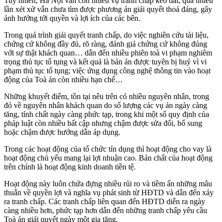
Tuy nhiên, Hà Nội vẫn còn nhiều vụ tranh chấp kéo dài, qua nhiều
lần xét xử vẫn chưa tìm được phương án giải quyết thoả đáng, gây
ảnh hưởng tới quyền và lợi ích của các bên.
Trong quá trình giải quyết tranh chấp, do việc nghiên cứu tài liệu,
chứng cứ không đầy đủ, rõ ràng, đánh giá chứng cứ không đúng
với sự thật khách quan… dẫn đến nhiều phiên toà vi phạm nghiêm
trọng thủ tục tố tụng và kết quả là bản án được tuyên bị huỷ vì vi
phạm thủ tục tố tụng; việc ứng dụng công nghệ thông tin vào hoạt
động của Toà án còn nhiều hạn chế…
Những khuyết điểm, tồn tại nêu trên có nhiều nguyên nhân, trong
đó về nguyên nhân khách quan do số lượng các vụ án ngày càng
tăng, tính chất ngày càng phức tạp, trong khi một số quy định của
pháp luật còn nhiều bất cập nhưng chậm được sửa đổi, bổ sung
hoặc chậm được hướng dẫn áp dụng.
Trong các hoạt động của tổ chức tín dụng thì hoạt động cho vay là
hoạt động chủ yếu mang lại lợi nhuận cao. Bản chất của hoạt động
trên chính là hoạt động kinh doanh tiền tệ.
Hoạt động này luôn chứa đựng nhiều rủi ro và tiềm ẩn những mâu
thuẫn về quyền lợi và nghĩa vụ phát sinh từ HĐTD và dẫn đến xảy
ra tranh chấp. Các tranh chấp liên quan đến HĐTD diễn ra ngày
càng nhiều hơn, phức tạp hơn dẫn đến những tranh chấp yêu cầu
Toà án giải quyết ngày một gia tăng.