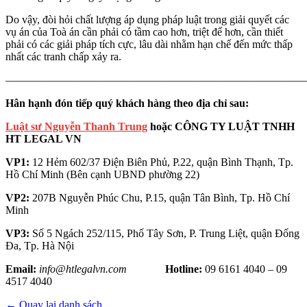
Do vậy, đòi hỏi chất lượng áp dụng pháp luật trong giải quyết các
vụ án của Toà án cần phải có tầm cao hơn, triệt để hơn, cần thiết
phải có các giải pháp tích cực, lâu dài nhằm hạn chế đến mức thấp
nhất các tranh chấp xảy ra.
———————————————————————————
Hân hạnh đón tiếp quý khách hàng theo địa chỉ sau:
Luật sư Nguyễn Thanh Trung
hoặc CÔNG TY LUẬT TNHH
HT LEGAL VN
VP1:
12 Hẻm 602/37 Điện Biên Phủ, P.22, quận Bình Thạnh, Tp.
Hồ Chí Minh (Bên cạnh UBND phường 22)
VP2:
207B Nguyễn Phúc Chu, P.15, quận Tân Bình, Tp. Hồ Chí
Minh
VP3:
Số 5 Ngách 252/115, Phố Tây Sơn, P. Trung Liệt, quận Đống
Đa, Tp. Hà Nội
Email:
info@htlegalvn.com
Hotline:
09 6161 4040 – 09
4517 4040
← Quay lại danh sách