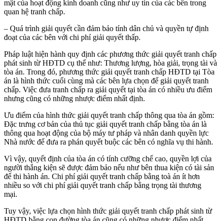
mật của hoạt động kinh doanh cũng như uy tín của các bên trong
quan hệ tranh chấp.
– Quá trình giải quyết cần đảm bảo tính dân chủ và quyền tự định
đoạt của các bên với chi phí giải quyết thấp.
Pháp luật hiện hành quy định các phương thức giải quyết tranh chấp
phát sinh từ HĐTD cụ thể như: Thương lượng, hòa giải, trọng tài và
tòa án. Trong đó, phương thức giải quyết tranh chấp HĐTD tại Tòa
án là hình thức cuối cùng mà các bên lựa chọn để giải quyết tranh
chấp. Việc đưa tranh chấp ra giải quyết tại tòa án có nhiều ưu điểm
nhưng cũng có những nhược điểm nhất định.
Ưu điểm của hình thức giải quyết tranh chấp thông qua tòa án gồm:
Đặc trưng cơ bản của thủ tục giải quyết tranh chấp bằng tòa án là
thông qua hoạt động của bộ máy tư pháp và nhân danh quyền lực
Nhà nước để đưa ra phán quyết buộc các bên có nghĩa vụ thi hành.
Vì vậy, quyết định của tòa án có tính cưỡng chế cao, quyền lợi của
người thắng kiện sẽ được đảm bảo nếu như bên thua kiện có tài sản
để thi hành án. Chi phí giải quyết tranh chấp bằng toà án ít hơn
nhiều so với chi phí giải quyết tranh chấp bằng trọng tài thương
mại.
Tuy vậy, việc lựa chọn hình thức giải quyết tranh chấp phát sinh từ
HĐTD bằng con đường tòa án cũng có những nhược điểm nhất