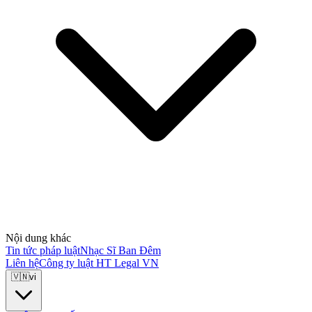
Nội dung khác
Tin tức pháp luật
Nhạc Sĩ Ban Đêm
Liên hệ
Công ty luật HT Legal VN
🇻🇳
vi