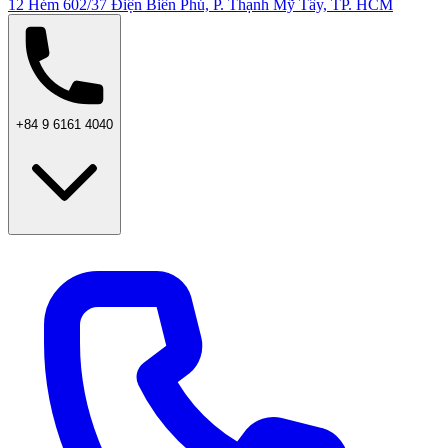
12 Hẻm 602/37 Điện Biên Phủ, P. Thạnh Mỹ Tây, TP. HCM
+84 9 6161 4040