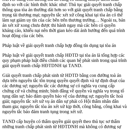
định so với các hình thức khác như: Thủ tục giải quyết tranh chấp
thông qua tòa án thường dài hơn so với giải quyết tranh chấp bằng
trọng tài thương mại; nguyên tắc xét xử công khai tại tòa án có thể
làm sụt giảm uy tín của các bên trên thương trường… Ngoài ra, bản
án xét xử xong chưa được thi hành ngay mà các bên có quyền
kháng cáo, khiếu nại nên thời gian kéo dài ảnh hưởng đến quá trình
hoạt động của các bên.
Pháp luật về giải quyết tranh chấp hợp đồng tín dụng tại tòa án
Pháp luật về giải quyết tranh chấp HĐTD tại tòa án là tổng hợp các
quy phạm pháp luật điều chỉnh các quan hệ phát sinh trong quá trình
giải quyết tranh chấp HĐTDNH tại TAND.
Giải quyết tranh chấp phát sinh từ HDTD bằng con đường toà án
dựa trên nguyên tắc tôn trọng quyền quyết định và tự định đoạt của
các đương sự; nguyên tắc các đương sự có nghĩa vụ cung cấp
chứng cứ và chứng minh; bình đẳng về quyền và nghĩa vụ trong tố
tụng dân sự; bảo đảm quyền bảo vệ của đương sự; nguyên tắc hoà
giải; nguyên tắc xét xử vụ án dân sự phải có Hội thẩm nhân dân
tham gia; nguyên tắc tòa án xét xử kịp thời, công bằng, công khai và
nguyên tắc bảo đảm tranh tụng trong xét xử.
TAND cấp huyện có thẩm quyền giải quyết theo thủ tục sơ thẩm
những tranh chấp phát sinh từ HĐTDNH mà không có đương sự