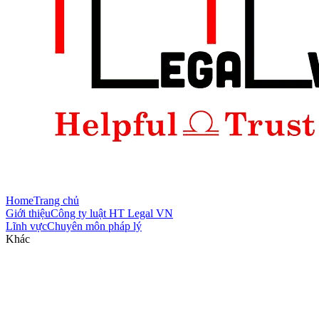
Home
Trang chủ
Giới thiệu
Công ty luật HT Legal VN
Lĩnh vực
Chuyên môn pháp lý
Khác