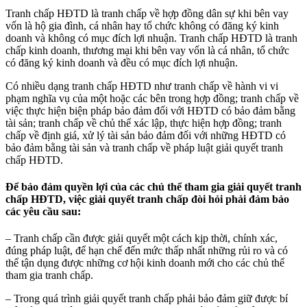
Tranh chấp HĐTD là tranh chấp về hợp đồng dân sự khi bên vay
vốn là hộ gia đình, cá nhân hay tổ chức không có đăng ký kinh
doanh và không có mục đích lợi nhuận. Tranh chấp HĐTD là tranh
chấp kinh doanh, thương mại khi bên vay vốn là cá nhân, tổ chức
có đăng ký kinh doanh và đều có mục đích lợi nhuận.
Có nhiều dạng tranh chấp HĐTD như tranh chấp về hành vi vi
phạm nghĩa vụ của một hoặc các bên trong hợp đồng; tranh chấp về
việc thực hiện biện pháp bảo đảm đối với HĐTD có bảo đảm bằng
tài sản; tranh chấp về chủ thể xác lập, thực hiện hợp đồng; tranh
chấp về định giá, xử lý tài sản bảo đảm đối với những HĐTD có
bảo đảm bằng tài sản và tranh chấp về pháp luật giải quyết tranh
chấp HĐTD.
Để bảo đảm quyền lợi của các chủ thể tham gia giải quyết tranh
chấp HĐTD, việc giải quyết tranh chấp đòi hỏi phải đảm bảo
các yêu cầu sau:
– Tranh chấp cần được giải quyết một cách kịp thời, chính xác,
đúng pháp luật, để hạn chế đến mức thấp nhất những rủi ro và có
thể tận dụng được những cơ hội kinh doanh mới cho các chủ thể
tham gia tranh chấp.
– Trong quá trình giải quyết tranh chấp phải bảo đảm giữ được bí