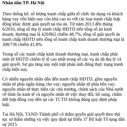
Nhân dân TP. Hà Nội
Theo thống kê, số lượng tranh chấp giữa tổ chức tín dụng và khách
hàng vay vốn hiện nay còn khá cao so với các loại tranh chấp hợp
đồng khác được giải quyết tại tòa án. Từ năm 2013 đến tháng
6/2016, tổng số thụ lý tranh chấp HĐTD trên tổng số án kinh
doanh, thương mại là 420/862 chiếm 48,7%, tổng số giải quyết án
tranh chấp HĐTD trên tổng số tranh chấp kinh doanh thương mại là
308/736 chiếm 41,8%.
Trong số các tranh chấp kinh doanh thương mại, tranh chấp phát
sinh từ HĐTD chiếm tỷ lệ cao nhất trong số các vụ án đã thụ lý và
giải quyết. Sự gia tăng này một mặt phản ánh đúng thực trạng tranh
chấp hiện nay.
Có nhiều nguyên nhân dẫn đến tranh chấp HĐTD, gồm nguyên
nhân từ phía ngân hàng cho vay; nguyên nhân từ phía bên vay;
nguyên nhân từ thực hiện các chủ trương, chính sách của Nhà nước
về bình ổn kinh tế và nguyên nhân từ việc thay đổi, bổ sung, chấm
dứt hợp đồng vay tiền tại các TCTD không đúng quy định pháp
luật.
Tại Hà Nội, TAND Thành phố có thẩm quyền giải quyết theo thủ
tục sơ thẩm những vụ việc quy định tại Điều 37 Bộ luật Tố tụng dân
sự 2015.