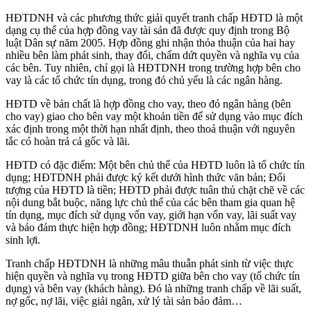
HĐTDNH và các phương thức giải quyết tranh chấp HĐTD là một
dạng cụ thể của hợp đồng vay tài sản đã được quy định trong Bộ
luật Dân sự năm 2005. Hợp đồng ghi nhận thỏa thuận của hai hay
nhiều bên làm phát sinh, thay đổi, chấm dứt quyền và nghĩa vụ của
các bên. Tuy nhiên, chỉ gọi là HĐTDNH trong trường hợp bên cho
vay là các tổ chức tín dụng, trong đó chủ yếu là các ngân hàng.
HĐTD về bản chất là hợp đồng cho vay, theo đó ngân hàng (bên
cho vay) giao cho bên vay một khoản tiền để sử dụng vào mục đích
xác định trong một thời hạn nhất định, theo thoả thuận với nguyên
tắc có hoàn trả cả gốc và lãi.
HĐTD có đặc điểm: Một bên chủ thể của HĐTD luôn là tổ chức tín
dụng; HĐTDNH phải được ký kết dưới hình thức văn bản; Đối
tượng của HĐTD là tiền; HĐTD phải được tuân thủ chặt chẽ về các
nội dung bắt buộc, năng lực chủ thể của các bên tham gia quan hệ
tín dụng, mục đích sử dụng vốn vay, giới hạn vốn vay, lãi suất vay
và bảo đảm thực hiện hợp đồng; HĐTDNH luôn nhằm mục đích
sinh lợi.
Tranh chấp HĐTDNH là những mâu thuẫn phát sinh từ việc thực
hiện quyền và nghĩa vụ trong HĐTD giữa bên cho vay (tổ chức tín
dụng) và bên vay (khách hàng). Đó là những tranh chấp về lãi suất,
nợ gốc, nợ lãi, việc giải ngân, xử lý tài sản bảo đảm…