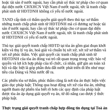
hoặc tài sản ở nước ngoài, hay cần phải uỷ thác tư pháp cho cơ quan
đại diện nước CHXHCN Việt Nam ở nước ngoài, tức là tranh chấp
phát sinh từ HĐTDNH không có yếu tố nước ngoài.
TAND cấp tỉnh có thẩm quyền giải quyết theo thủ tục sơ thẩm
những tranh chấp phát sinh từ HĐTDNH mà có đương sự hoặc tài
sản ở nước ngoài, hay cần uỷ thác tư pháp cho cơ quan đại diện
nước CHXHCN Việt Nam ở nước ngoài, tức là tranh chấp phát sinh
từ HĐTDNH có yếu tố nước ngoài.
Thủ tục giải quyết tranh chấp HĐTD tại tòa án gồm giai đoạn khởi
kiện và thụ lý vụ án, hoà giải và chuẩn bị xét xử, xét xử sơ thẩm và
xét xử phúc thẩm. Việc giải quyết các tranh chấp phát sinh từ
HĐTDNH của tòa án đóng vai trò rất quan trọng trong việc bảo vệ
quyền và lợi ích hợp pháp của tổ chức, cá nhân, giữ gìn an toàn xã
hội và đặc biệt là góp phần đưa đất nước phát triển đi lên như mục
tiêu của Đảng và Nhà nước đề ra.
Các phiên tòa sơ thẩm, phúc thẩm cũng là nơi tòa án thực hiện việc
giáo dục pháp luật; Thông qua hoạt động xét xử của tòa án, những
người tham dự phiên tòa biết rõ hơn các quy định của pháp luật
được tòa án áp dụng giải quyết vụ án, từ đó nâng cao được ý thức
pháp luật.
Thực trạng giải quyết tranh chấp hợp đồng tín dụng tại Toà án