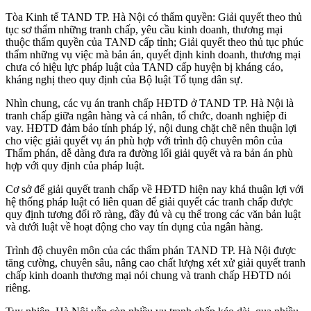
Tòa Kinh tế TAND TP. Hà Nội có thẩm quyền: Giải quyết theo thủ
tục sơ thẩm những tranh chấp, yêu cầu kinh doanh, thương mại
thuộc thẩm quyền của TAND cấp tỉnh; Giải quyết theo thủ tục phúc
thẩm những vụ việc mà bản án, quyết định kinh doanh, thương mại
chưa có hiệu lực pháp luật của TAND cấp huyện bị kháng cáo,
kháng nghị theo quy định của Bộ luật Tố tụng dân sự.
Nhìn chung, các vụ án tranh chấp HĐTD ở TAND TP. Hà Nội là
tranh chấp giữa ngân hàng và cá nhân, tổ chức, doanh nghiệp đi
vay. HĐTD đảm bảo tính pháp lý, nội dung chặt chẽ nên thuận lợi
cho việc giải quyết vụ án phù hợp với trình độ chuyên môn của
Thẩm phán, dễ dàng đưa ra đường lối giải quyết và ra bản án phù
hợp với quy định của pháp luật.
Cơ sở để giải quyết tranh chấp về HĐTD hiện nay khá thuận lợi với
hệ thống pháp luật có liên quan để giải quyết các tranh chấp được
quy định tương đối rõ ràng, đầy đủ và cụ thể trong các văn bản luật
và dưới luật về hoạt động cho vay tín dụng của ngân hàng.
Trình độ chuyên môn của các thẩm phán TAND TP. Hà Nội được
tăng cường, chuyên sâu, nâng cao chất lượng xét xử giải quyết tranh
chấp kinh doanh thương mại nói chung và tranh chấp HĐTD nói
riêng.