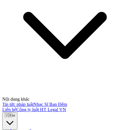
Nội dung khác
Tin tức pháp luật
Nhạc Sĩ Ban Đêm
Liên hệ
Công ty luật HT Legal VN
🇻🇳
vi