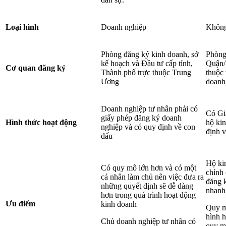
Loại hình
Doanh nghiệp
Không
Phòng đăng ký kinh doanh, sở
Phòng 
kế hoạch và Đầu tư cấp tỉnh,
Quận/
Cơ quan đăng ký
Thành phố trực thuộc Trung
thuộc 
Ương
doanh
Doanh nghiệp tư nhân phải có
Có Gi
giấy phép đăng ký doanh
Hình thức hoạt động
hộ ki
nghiệp và có quy định về con
định 
dấu
Hộ kin
Có quy mô lớn hơn và có một
chỉnh 
cá nhân làm chủ nên việc đưa ra
đăng k
những quyết định sẽ dễ dàng
nhanh
hơn trong quá trình hoạt động
Ưu điểm
kinh doanh
Quy m
hình h
Chủ doanh nghiệp tư nhân có
quy mô