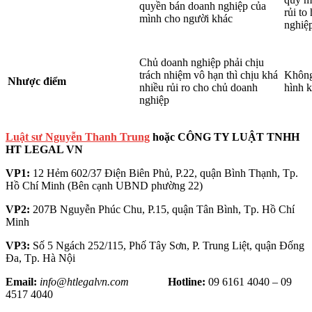
quyền bán doanh nghiệp của
rủi to
mình cho người khác
nghiệ
Chủ doanh nghiệp phải chịu
trách nhiệm vô hạn thì chịu khá
Không
Nhược điểm
nhiều rủi ro cho chủ doanh
hình 
nghiệp
Luật sư Nguyễn Thanh Trung
hoặc CÔNG TY LUẬT TNHH
HT LEGAL VN
VP1:
12 Hẻm 602/37 Điện Biên Phủ, P.22, quận Bình Thạnh, Tp.
Hồ Chí Minh (Bên cạnh UBND phường 22)
VP2:
207B Nguyễn Phúc Chu, P.15, quận Tân Bình, Tp. Hồ Chí
Minh
VP3:
Số 5 Ngách 252/115, Phố Tây Sơn, P. Trung Liệt, quận Đống
Đa, Tp. Hà Nội
Email:
info@htlegalvn.com
Hotline:
09 6161 4040 – 09
4517 4040