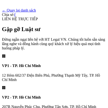
← Quay lại danh sách
Chia sẻ:
f
LIÊN HỆ TRỰC TIẾP
Gặp gỡ Luật sư
Đừng ngần ngại liên hệ với HT Legal VN. Chúng tôi luôn sẵn sàng
lắng nghe và đồng hành cùng quý khách xử lý hiệu quả mọi tình
huống pháp lý.
🏢
VP1 - TP. Hồ Chí Minh
12 Hẻm 602/37 Điện Biên Phủ, Phường Thạnh Mỹ Tây, TP. Hồ
Chí Minh
🏢
VP2 - TP. Hồ Chí Minh
207B Nguyễn Phúc Chu, Phường Tân Sơn, TP. Hồ Chí Minh