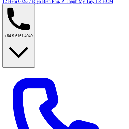
12 Hẻm 602/37 Điện Biên Phủ, P. Thạnh Mỹ Tây, TP. HCM
+84 9 6161 4040