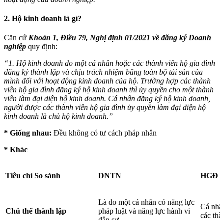
2. Hộ kinh doanh là gì?
Căn cứ
Khoản 1, Điều 79, Nghị định 01/2021 về đăng ký Doanh
nghiệp
quy định:
“1. Hộ kinh doanh do một cá nhân hoặc các thành viên hộ gia đình
đăng ký thành lập và chịu trách nhiệm bằng toàn bộ tài sản của
mình đối với hoạt động kinh doanh của hộ. Trường hợp các thành
viên hộ gia đình đăng ký hộ kinh doanh thì ủy quyền cho một thành
viên làm đại diện hộ kinh doanh. Cá nhân đăng ký hộ kinh doanh,
người được các thành viên hộ gia đình ủy quyền làm đại diện hộ
kinh doanh là chủ hộ kinh doanh.”
* Giống nhau:
Đều không có tư cách pháp nhân
* Khác
Tiêu chí So sánh
DNTN
HGĐ
Là do một cá nhân có năng lực
Cá nh
Chủ thể thành lập
pháp luật và năng lực hành vi
các th
dân sự.