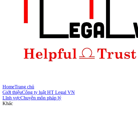
Home
Trang chủ
Giới thiệu
Công ty luật HT Legal VN
Lĩnh vực
Chuyên môn pháp lý
Khác