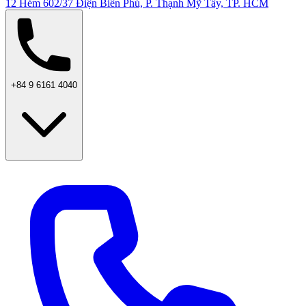
12 Hẻm 602/37 Điện Biên Phủ, P. Thạnh Mỹ Tây, TP. HCM
+84 9 6161 4040