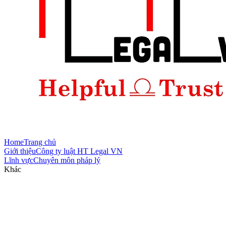
Home
Trang chủ
Giới thiệu
Công ty luật HT Legal VN
Lĩnh vực
Chuyên môn pháp lý
Khác