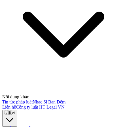
Nội dung khác
Tin tức pháp luật
Nhạc Sĩ Ban Đêm
Liên hệ
Công ty luật HT Legal VN
🇻🇳
vi