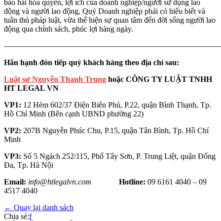
bảo hài hòa quyền, lợi ích của doanh nghiệp/người sử dụng lao
động và người lao động, Quý Doanh nghiệp phải có hiểu biết và
tuân thủ pháp luật, vừa thể hiện sự quan tâm đến đời sống người lao
động qua chính sách, phúc lợi hàng ngày.
———————————————————————————
Hân hạnh đón tiếp quý khách hàng theo địa chỉ sau:
Luật sư Nguyễn Thanh Trung
hoặc CÔNG TY LUẬT TNHH
HT LEGAL VN
VP1:
12 Hẻm 602/37 Điện Biên Phủ, P.22, quận Bình Thạnh, Tp.
Hồ Chí Minh (Bên cạnh UBND phường 22)
VP2:
207B Nguyễn Phúc Chu, P.15, quận Tân Bình, Tp. Hồ Chí
Minh
VP3:
Số 5 Ngách 252/115, Phố Tây Sơn, P. Trung Liệt, quận Đống
Đa, Tp. Hà Nội
Email:
info@htlegalvn.com
Hotline:
09 6161 4040 – 09
4517 4040
← Quay lại danh sách
Chia sẻ:
f