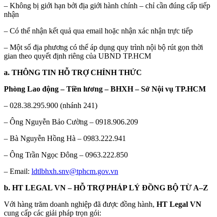
– Không bị giới hạn bởi địa giới hành chính – chỉ cần đúng cấp tiếp
nhận
– Có thể nhận kết quả qua email hoặc nhận xác nhận trực tiếp
– Một số địa phương có thể áp dụng quy trình nội bộ rút gọn thời
gian theo quyết định riêng của UBND TP.HCM
a. THÔNG TIN HỖ TRỢ CHÍNH THỨC
Phòng Lao động – Tiền lương – BHXH – Sở Nội vụ TP.HCM
– 028.38.295.900 (nhánh 241)
– Ông Nguyễn Bảo Cường – 0918.906.209
– Bà Nguyễn Hồng Hà – 0983.222.941
– Ông Trần Ngọc Đông – 0963.222.850
– Email:
ldtlbhxh.snv@tphcm.gov.vn
b. HT LEGAL VN – HỖ TRỢ PHÁP LÝ ĐỒNG BỘ TỪ A–Z
Với hàng trăm doanh nghiệp đã được đồng hành,
HT Legal VN
cung cấp các giải pháp trọn gói: