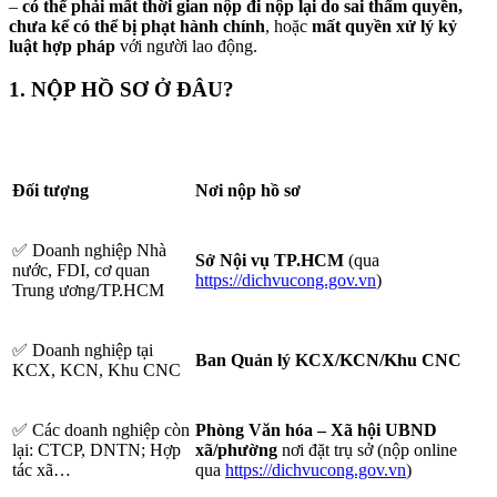
–
có thể
phải mất thời gian nộp đi nộp lại do sai thẩm quyền,
chưa kể có thể
bị phạt hành chính
, hoặc
mất quyền xử lý kỷ
luật hợp pháp
với người lao động.
1. NỘP HỒ SƠ Ở ĐÂU?
Đối tượng
Nơi nộp hồ sơ
✅ Doanh nghiệp Nhà
Sở Nội vụ TP.HCM
(qua
nước, FDI, cơ quan
https://dichvucong.gov.vn
)
Trung ương/TP.HCM
✅ Doanh nghiệp tại
Ban Quản lý KCX/KCN/Khu CNC
KCX, KCN, Khu CNC
✅ Các doanh nghiệp còn
Phòng Văn hóa – Xã hội UBND
lại: CTCP, DNTN; Hợp
xã/phường
nơi đặt trụ sở (nộp online
tác xã…
qua
https://dichvucong.gov.vn
)