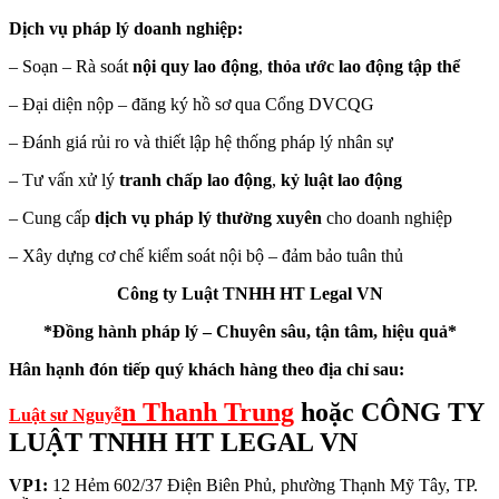
Dịch vụ pháp lý doanh nghiệp:
– Soạn – Rà soát
nội quy lao động
,
thỏa ước lao động tập thể
– Đại diện nộp – đăng ký hồ sơ qua Cổng DVCQG
– Đánh giá rủi ro và thiết lập hệ thống pháp lý nhân sự
– Tư vấn xử lý
tranh chấp lao động
,
kỷ luật lao động
– Cung cấp
dịch vụ pháp lý thường xuyên
cho doanh nghiệp
– Xây dựng cơ chế kiểm soát nội bộ – đảm bảo tuân thủ
Công ty Luật TNHH HT Legal VN
*Đồng hành pháp lý – Chuyên sâu, tận tâm, hiệu quả*
Hân hạnh đón tiếp quý khách hàng theo địa chỉ sau:
n Thanh Trung
hoặc CÔNG TY
Luật sư Nguyễ
LUẬT TNHH HT LEGAL VN
VP1:
12 Hẻm 602/37 Điện Biên Phủ, phường Thạnh Mỹ Tây, TP.