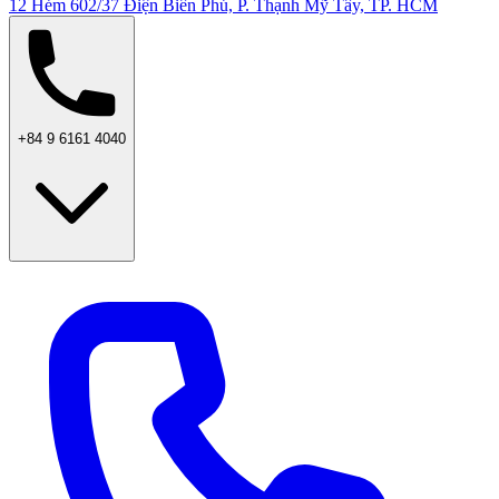
12 Hẻm 602/37 Điện Biên Phủ, P. Thạnh Mỹ Tây, TP. HCM
+84 9 6161 4040