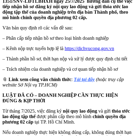
1351/SNV-LĐTLBHXH ngày 25/7/2025 hướng dẫn cụ thể việc
tiếp nhận hồ sơ đăng ký nội quy lao động và gửi thỏa ước lao
động tập thể của doanh nghiệp trên địa bàn Thành phố, theo
mô hình chính quyền địa phương 02 cấp.
Văn bản quy định rõ các vấn đề sau:
– Phân cấp tiếp nhận hồ sơ theo loại hình doanh nghiệp
– Kênh nộp trực tuyến hợp lệ là
https://dichvucong.gov.vn
– Thành phần hồ sơ, thời hạn nộp và xử lý được quy định chi tiết
– Trách nhiệm của doanh nghiệp và cơ quan tiếp nhận hồ sơ
📎
Link xem công văn chính thức
:
Tải tại đây
(hoặc truy cập
website Sở Nội vụ TP.HCM)
LUẬT ĐÃ CÓ – DOANH NGHIỆP CẦN THỰC HIỆN
ĐÚNG & KỊP THỜI
Từ tháng 7/2025, việc đăng ký
nội quy lao động
và gửi
thỏa ước
lao động tập thể
được phân cấp theo mô hình
chính quyền địa
phương 02 cấp
tại TP. Hồ Chí Minh.
Nếu doanh nghiệp thực hiện không đúng cấp, không đúng thời hạn