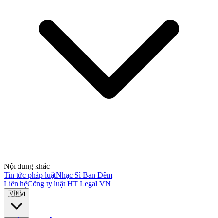
Nội dung khác
Tin tức pháp luật
Nhạc Sĩ Ban Đêm
Liên hệ
Công ty luật HT Legal VN
🇻🇳
vi