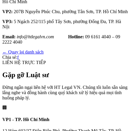
Hồ Chí Minh
VP2:
207B Nguyễn Phúc Chu, phường Tân Sơn, TP. Hồ Chí Minh
VP3:
5 Ngách 252/115 phố Tây Sơn, phường Đống Đa, TP. Hà
Nội
Email:
info@htlegalvn.com
Hotline:
09 6161 4040 – 09
2222 4040
← Quay lại danh sách
Chia sẻ:
f
LIÊN HỆ TRỰC TIẾP
Gặp gỡ Luật sư
Đừng ngần ngại liên hệ với HT Legal VN. Chúng tôi luôn sẵn sàng
lắng nghe và đồng hành cùng quý khách xử lý hiệu quả mọi tình
huống pháp lý.
🏢
VP1 - TP. Hồ Chí Minh
12 Hẻm 602/37 Điện Biên Phủ, Phường Thạnh Mỹ Tây, TP. Hồ