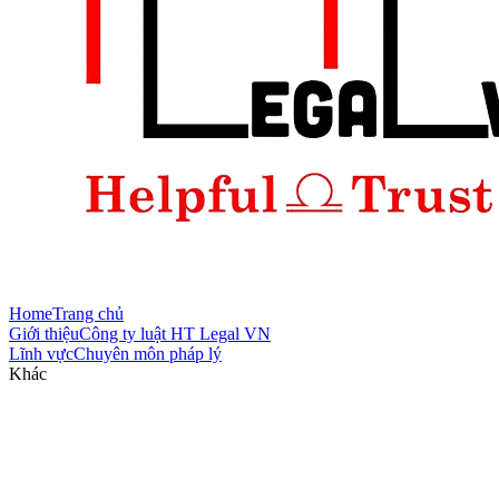
Home
Trang chủ
Giới thiệu
Công ty luật HT Legal VN
Lĩnh vực
Chuyên môn pháp lý
Khác