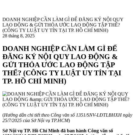
DOANH NGHIỆP CẦN LÀM GÌ ĐỂ ĐĂNG KÝ NỘI QUY
LAO ĐỘNG & GỬI THỎA ƯỚC LAO ĐỘNG TẬP THỂ?
(CÔNG TY LUẬT UY TÍN TẠI TP. HỒ CHÍ MINH)
28 tháng 8, 2025
DOANH NGHIỆP CẦN LÀM GÌ ĐỂ
ĐĂNG KÝ NỘI QUY LAO ĐỘNG &
GỬI THỎA ƯỚC LAO ĐỘNG TẬP
THỂ? (CÔNG TY LUẬT UY TÍN TẠI
TP. HỒ CHÍ MINH)
(
Hướng dẫn chi tiết theo
Công văn số 1351/SNV-LĐTLBHXH ngày
25/7/2025 của Sở Nội vụ TP.HCM
)
Sở Nội vụ TP. Hồ Chí Minh đã ban hành Công văn số