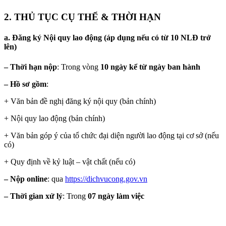
2. THỦ TỤC CỤ THỂ & THỜI HẠN
a. Đăng ký Nội quy lao động (áp dụng nếu có từ 10 NLĐ trở
lên)
– Thời hạn nộp
: Trong vòng
10 ngày kể từ ngày ban hành
– Hồ sơ gồm
:
+ Văn bản đề nghị đăng ký nội quy (bản chính)
+ Nội quy lao động (bản chính)
+ Văn bản góp ý của tổ chức đại diện người lao động tại cơ sở (nếu
có)
+ Quy định về kỷ luật – vật chất (nếu có)
– Nộp online
: qua
https://dichvucong.gov.vn
– Thời gian xử lý
: Trong
07 ngày làm việc