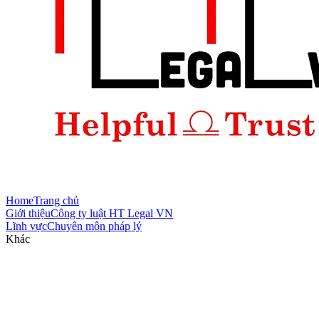
Home
Trang chủ
Giới thiệu
Công ty luật HT Legal VN
Lĩnh vực
Chuyên môn pháp lý
Khác