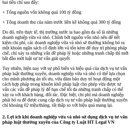
hai tiêu chí sau đây:
+ Tổng nguồn vốn không quá 100 tỷ đồng
+ Tổng doanh thu của năm trước liền kề không quá 300 tỷ đồng
Do đó, trên thực tế, thị trường nước ta bao gồm đa số là những
doanh nghiệp vừa và nhỏ. Chính bởi nguồn vốn nhỏ nên để tiết
kiệm chi phí, các doanh nghiệp vừa và nhỏ sẽ thường không bỏ ra
một khoản ngân sách cố định lớn và tốn kém để duy trì phòng pháp
chế, chỉ xảy ra những vấn đề pháp lý hoặc những tranh chấp thì mới
bắt đầu mời luật sư tư vấn giải quyết
Tuy nhiên, hiện nay với sự phổ biến và hiệu quả của dịch vụ tư vấn
pháp luật thường xuyên, doanh nghiệp vừa và nhỏ có thể lựa chọn
cho mình phương án tối ưu, vừa đảm bảo duy trì hoạt động một
cách hợp pháp trong khuôn khổ pháp luật cho phép vừa được tư
vấn các vấn đề pháp lý để hạn chế tối đa những tranh chấp có thể
xảy ra với khách hàng, đối tác. Đặc biệt, chi phí mà doanh nghiệp
phải bỏ ra để được cung cấp dịch vụ tư vấn pháp luật thường xuyên
chỉ khoảng 02 triệu/tháng, rất thấp so với hiệu quả mang lại.
2. Lợi ích khi doanh nghiệp vừa và nhỏ sử dụng dịch vụ tư vấn
pháp luật thường xuyên của Công ty Luật HT Legal VN