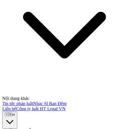
Nội dung khác
Tin tức pháp luật
Nhạc Sĩ Ban Đêm
Liên hệ
Công ty luật HT Legal VN
🇻🇳
vi