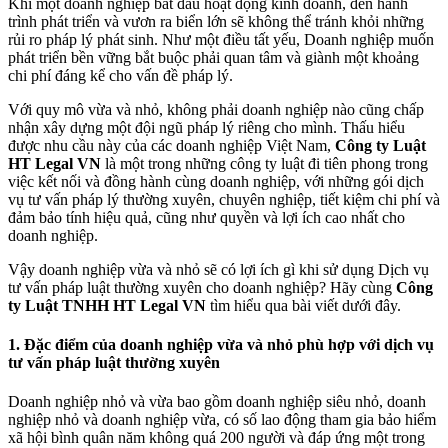
Khi một doanh nghiệp bắt đầu hoạt động kinh doanh, đến hành
trình phát triển và vươn ra biển lớn sẽ không thể tránh khỏi những
rủi ro pháp lý phát sinh. Như một điều tất yếu, Doanh nghiệp muốn
phát triển bền vững bắt buộc phải quan tâm và giành một khoảng
chi phí đáng kể cho vấn đề pháp lý.
Với quy mô vừa và nhỏ, không phải doanh nghiệp nào cũng chấp
nhận xây dựng một đội ngũ pháp lý riêng cho mình. Thấu hiểu
được nhu cầu này của các doanh nghiệp Việt Nam,
Công ty Luật
HT Legal VN
là một trong những công ty luật đi tiên phong trong
việc kết nối và đồng hành cùng doanh nghiệp, với những gói dịch
vụ tư vấn pháp lý thường xuyên, chuyên nghiệp, tiết kiệm chi phí và
đảm bảo tính hiệu quả, cũng như quyền và lợi ích cao nhất cho
doanh nghiệp.
Vậy doanh nghiệp vừa và nhỏ sẽ có lợi ích gì khi sử dụng Dịch vụ
tư vấn pháp luật thường xuyên cho doanh nghiệp? Hãy cùng
Công
ty Luật TNHH HT Legal VN
tìm hiểu qua bài viết dưới đây.
1. Đặc điểm của doanh nghiệp vừa và nhỏ phù hợp với dịch vụ
tư vấn pháp luật thường xuyên
Doanh nghiệp nhỏ và vừa bao gồm doanh nghiệp siêu nhỏ, doanh
nghiệp nhỏ và doanh nghiệp vừa, có số lao động tham gia bảo hiểm
xã hội bình quân năm không quá 200 người và đáp ứng một trong