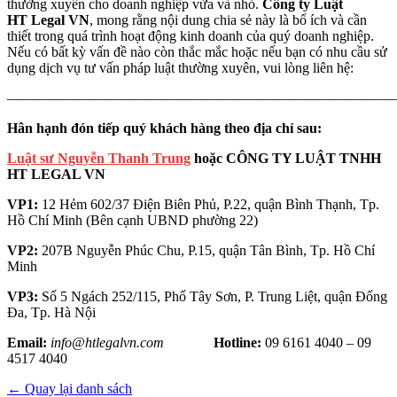
thường xuyên cho doanh nghiệp vừa và nhỏ.
Công ty Luật
HT Legal VN
, mong rằng nội dung chia sẻ này là bổ ích và cần
thiết trong quá trình hoạt động kinh doanh của quý doanh nghiệp.
Nếu có bất kỳ vấn đề nào còn thắc mắc hoặc nếu bạn có nhu cầu sử
dụng dịch vụ tư vấn pháp luật thường xuyên, vui lòng liên hệ:
———————————————————————————
Hân hạnh đón tiếp quý khách hàng theo địa chỉ sau:
Luật sư Nguyễn Thanh Trung
hoặc CÔNG TY LUẬT TNHH
HT LEGAL VN
VP1:
12 Hẻm 602/37 Điện Biên Phủ, P.22, quận Bình Thạnh, Tp.
Hồ Chí Minh (Bên cạnh UBND phường 22)
VP2:
207B Nguyễn Phúc Chu, P.15, quận Tân Bình, Tp. Hồ Chí
Minh
VP3:
Số 5 Ngách 252/115, Phố Tây Sơn, P. Trung Liệt, quận Đống
Đa, Tp. Hà Nội
Email:
info@htlegalvn.com
Hotline:
09 6161 4040 – 09
4517 4040
← Quay lại danh sách