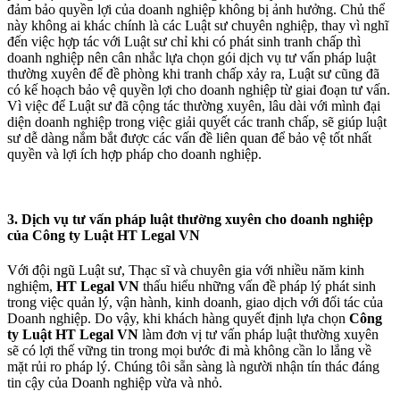
đảm bảo quyền lợi của doanh nghiệp không bị ảnh hưởng. Chủ thể
này không ai khác chính là các Luật sư chuyên nghiệp, thay vì nghĩ
đến việc hợp tác với Luật sư chỉ khi có phát sinh tranh chấp thì
doanh nghiệp nên cân nhắc lựa chọn gói dịch vụ tư vấn pháp luật
thường xuyên để đề phòng khi tranh chấp xảy ra, Luật sư cũng đã
có kế hoạch bảo vệ quyền lợi cho doanh nghiệp từ giai đoạn tư vấn.
Vì việc để Luật sư đã cộng tác thường xuyên, lâu dài với mình đại
diện doanh nghiệp trong việc giải quyết các tranh chấp, sẽ giúp luật
sư dễ dàng nắm bắt được các vấn đề liên quan để bảo vệ tốt nhất
quyền và lợi ích hợp pháp cho doanh nghiệp.
3. Dịch vụ tư vấn pháp luật thường xuyên cho doanh nghiệp
của Công ty Luật HT Legal VN
Với đội ngũ Luật sư, Thạc sĩ và chuyên gia với nhiều năm kinh
nghiệm,
HT Legal VN
thấu hiểu những vấn đề pháp lý phát sinh
trong việc quản lý, vận hành, kinh doanh, giao dịch với đối tác của
Doanh nghiệp. Do vậy, khi khách hàng quyết định lựa chọn
Công
ty Luật HT Legal VN
làm đơn vị tư vấn pháp luật thường xuyên
sẽ có lợi thế vững tin trong mọi bước đi mà không cần lo lắng về
mặt rủi ro pháp lý. Chúng tôi sẵn sàng là người nhận tín thác đáng
tin cậy của Doanh nghiệp vừa và nhỏ.