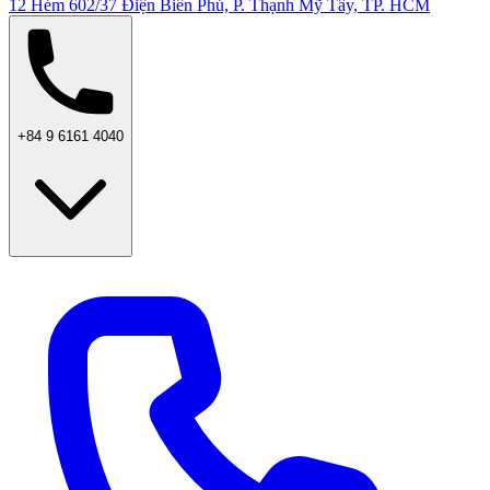
12 Hẻm 602/37 Điện Biên Phủ, P. Thạnh Mỹ Tây, TP. HCM
+84 9 6161 4040