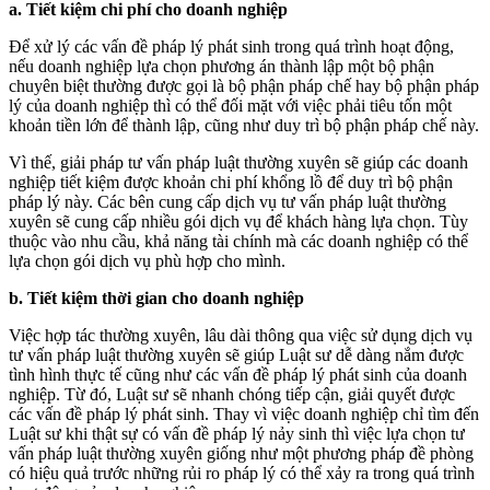
a. Tiết kiệm chi phí cho doanh nghiệp
Để xử lý các vấn đề pháp lý phát sinh trong quá trình hoạt động,
nếu doanh nghiệp lựa chọn phương án thành lập một bộ phận
chuyên biệt thường được gọi là bộ phận pháp chế hay bộ phận pháp
lý của doanh nghiệp thì có thể đối mặt với việc phải tiêu tốn một
khoản tiền lớn để thành lập, cũng như duy trì bộ phận pháp chế này.
Vì thế, giải pháp tư vấn pháp luật thường xuyên sẽ giúp các doanh
nghiệp tiết kiệm được khoản chi phí khổng lồ để duy trì bộ phận
pháp lý này. Các bên cung cấp dịch vụ tư vấn pháp luật thường
xuyên sẽ cung cấp nhiều gói dịch vụ để khách hàng lựa chọn. Tùy
thuộc vào nhu cầu, khả năng tài chính mà các doanh nghiệp có thể
lựa chọn gói dịch vụ phù hợp cho mình.
b. Tiết kiệm thời gian cho doanh nghiệp
Việc hợp tác thường xuyên, lâu dài thông qua việc sử dụng dịch vụ
tư vấn pháp luật thường xuyên sẽ giúp Luật sư dễ dàng nắm được
tình hình thực tế cũng như các vấn đề pháp lý phát sinh của doanh
nghiệp. Từ đó, Luật sư sẽ nhanh chóng tiếp cận, giải quyết được
các vấn đề pháp lý phát sinh. Thay vì việc doanh nghiệp chỉ tìm đến
Luật sư khi thật sự có vấn đề pháp lý nảy sinh thì việc lựa chọn tư
vấn pháp luật thường xuyên giống như một phương pháp đề phòng
có hiệu quả trước những rủi ro pháp lý có thể xảy ra trong quá trình