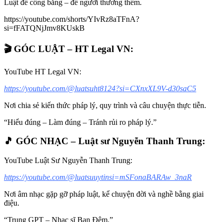
Luật để công bằng – để người thương thêm.
https://youtube.com/shorts/YIvRz8aTFnA?
si=fFATQNjJmv8KUskB
🎬 GÓC LUẬT – HT Legal VN:
YouTube HT Legal VN:
https://youtube.com/@luatsuht8124?si=CXnxXL9V-d30saC5
Nơi chia sẻ kiến thức pháp lý, quy trình và câu chuyện thực tiễn.
“Hiểu đúng – Làm đúng – Tránh rủi ro pháp lý.”
🎵 GÓC NHẠC – Luật sư Nguyễn Thanh Trung:
YouTube Luật Sư Nguyễn Thanh Trung:
https://youtube.com/@luatsuuytinsi=mSFonaBARAw_3naR
Nơi âm nhạc gặp gỡ pháp luật, kể chuyện đời và nghề bằng giai
điệu.
“Trung GPT – Nhạc sĩ Ban Đêm.”