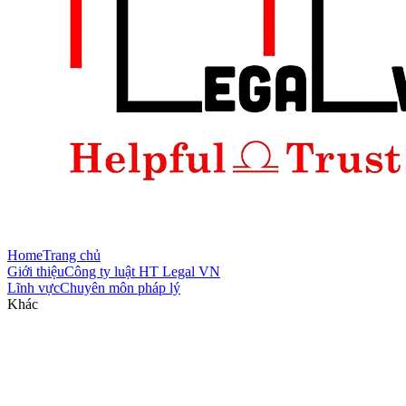
Home
Trang chủ
Giới thiệu
Công ty luật HT Legal VN
Lĩnh vực
Chuyên môn pháp lý
Khác