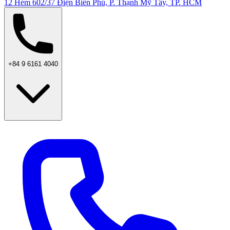
12 Hẻm 602/37 Điện Biên Phủ, P. Thạnh Mỹ Tây, TP. HCM
+84 9 6161 4040