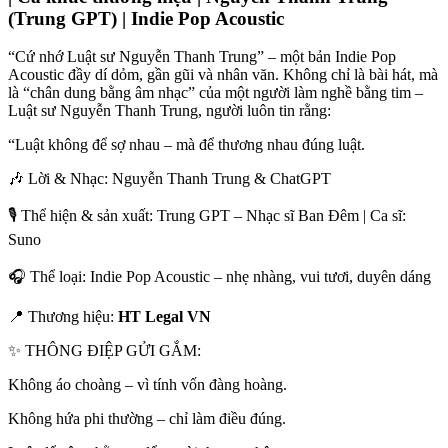
(Trung GPT) | Indie Pop Acoustic
“Cứ nhớ Luật sư Nguyễn Thanh Trung” – một bản Indie Pop
Acoustic đầy dí dỏm, gần gũi và nhân văn. Không chỉ là bài hát, mà
là “chân dung bằng âm nhạc” của một người làm nghề bằng tim –
Luật sư Nguyễn Thanh Trung, người luôn tin rằng:
“Luật không để sợ nhau – mà để thương nhau đúng luật.
🎶 Lời & Nhạc: Nguyễn Thanh Trung & ChatGPT
🎙 Thể hiện & sản xuất: Trung GPT – Nhạc sĩ Ban Đêm | Ca sĩ:
Suno
🎧 Thể loại: Indie Pop Acoustic – nhẹ nhàng, vui tươi, duyên dáng
📍 Thương hiệu:
HT Legal VN
✨ THÔNG ĐIỆP GỬI GẮM:
Không áo choàng – vì tính vốn đàng hoàng.
Không hứa phi thường – chỉ làm điều đúng.