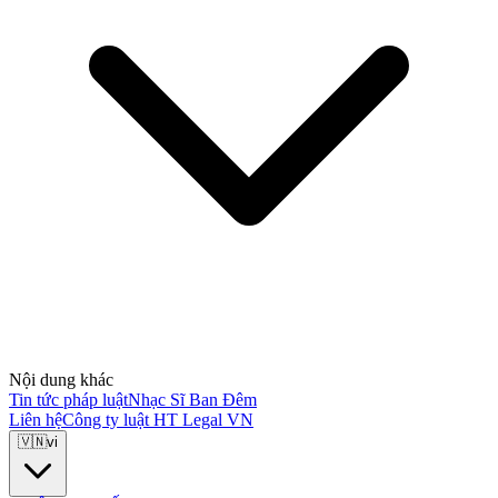
Nội dung khác
Tin tức pháp luật
Nhạc Sĩ Ban Đêm
Liên hệ
Công ty luật HT Legal VN
🇻🇳
vi