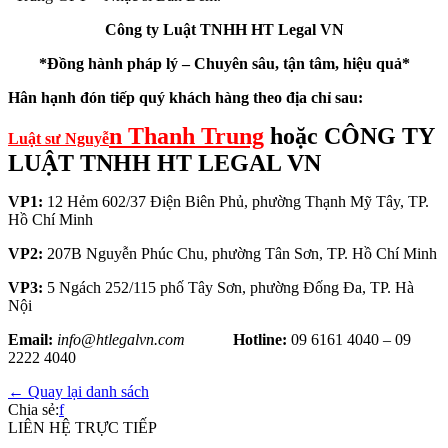
Công ty Luật TNHH HT Legal VN
*Đồng hành pháp lý – Chuyên sâu, tận tâm, hiệu quả*
Hân hạnh đón tiếp quý khách hàng theo địa chỉ sau:
n Thanh Trung
hoặc CÔNG TY
Luật sư Nguyễ
LUẬT TNHH HT LEGAL VN
VP1:
12 Hẻm 602/37 Điện Biên Phủ, phường Thạnh Mỹ Tây, TP.
Hồ Chí Minh
VP2:
207B Nguyễn Phúc Chu, phường Tân Sơn, TP. Hồ Chí Minh
VP3:
5 Ngách 252/115 phố Tây Sơn, phường Đống Đa, TP. Hà
Nội
Email:
info@htlegalvn.com
Hotline:
09 6161 4040 – 09
2222 4040
← Quay lại danh sách
Chia sẻ:
f
LIÊN HỆ TRỰC TIẾP