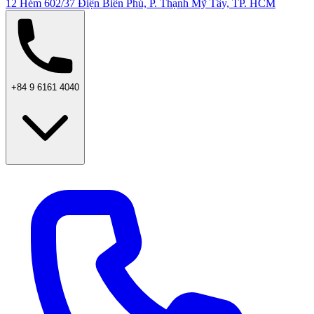
12 Hẻm 602/37 Điện Biên Phủ, P. Thạnh Mỹ Tây, TP. HCM
+84 9 6161 4040