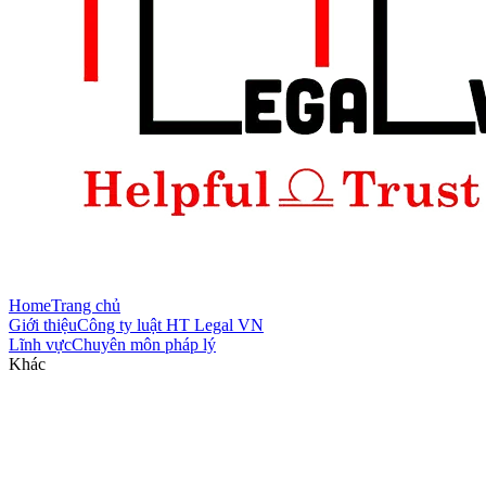
Home
Trang chủ
Giới thiệu
Công ty luật HT Legal VN
Lĩnh vực
Chuyên môn pháp lý
Khác