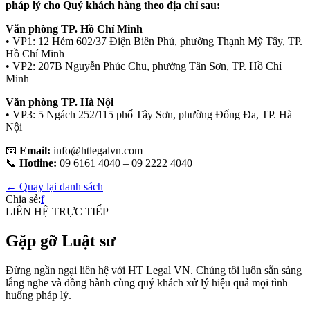
pháp lý cho Quý khách hàng theo địa chỉ sau:
Văn phòng TP. Hồ Chí Minh
• VP1: 12 Hẻm 602/37 Điện Biên Phủ, phường Thạnh Mỹ Tây, TP.
Hồ Chí Minh
• VP2: 207B Nguyễn Phúc Chu, phường Tân Sơn, TP. Hồ Chí
Minh
Văn phòng TP. Hà Nội
• VP3: 5 Ngách 252/115 phố Tây Sơn, phường Đống Đa, TP. Hà
Nội
📧
Email:
info@htlegalvn.com
📞
Hotline:
09 6161 4040 – 09 2222 4040
← Quay lại danh sách
Chia sẻ:
f
LIÊN HỆ TRỰC TIẾP
Gặp gỡ Luật sư
Đừng ngần ngại liên hệ với HT Legal VN. Chúng tôi luôn sẵn sàng
lắng nghe và đồng hành cùng quý khách xử lý hiệu quả mọi tình
huống pháp lý.