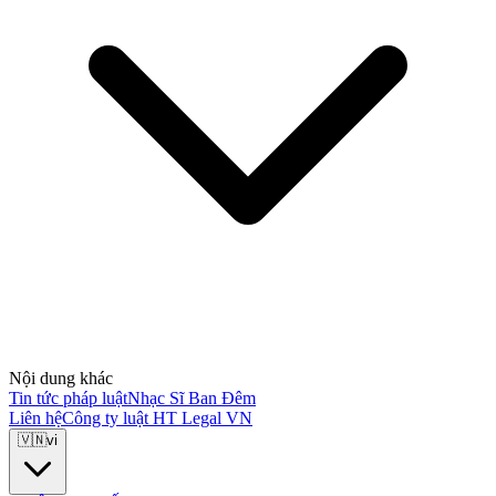
Nội dung khác
Tin tức pháp luật
Nhạc Sĩ Ban Đêm
Liên hệ
Công ty luật HT Legal VN
🇻🇳
vi