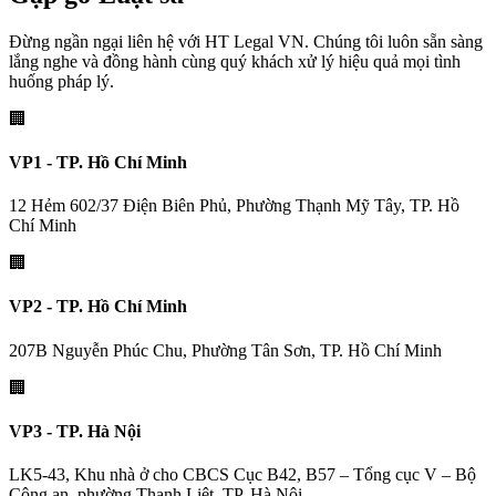
Đừng ngần ngại liên hệ với HT Legal VN. Chúng tôi luôn sẵn sàng
lắng nghe và đồng hành cùng quý khách xử lý hiệu quả mọi tình
huống pháp lý.
🏢
VP1 - TP. Hồ Chí Minh
12 Hẻm 602/37 Điện Biên Phủ, Phường Thạnh Mỹ Tây, TP. Hồ
Chí Minh
🏢
VP2 - TP. Hồ Chí Minh
207B Nguyễn Phúc Chu, Phường Tân Sơn, TP. Hồ Chí Minh
🏢
VP3 - TP. Hà Nội
LK5-43, Khu nhà ở cho CBCS Cục B42, B57 – Tổng cục V – Bộ
Công an, phường Thanh Liệt, TP. Hà Nội