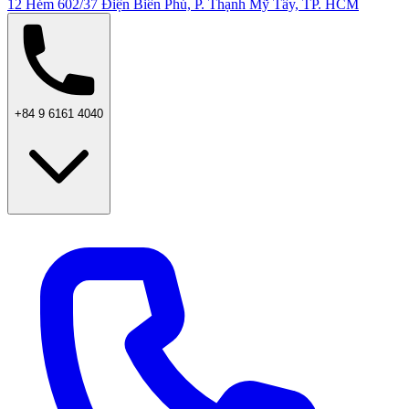
12 Hẻm 602/37 Điện Biên Phủ, P. Thạnh Mỹ Tây, TP. HCM
+84 9 6161 4040