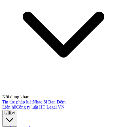
Nội dung khác
Tin tức pháp luật
Nhạc Sĩ Ban Đêm
Liên hệ
Công ty luật HT Legal VN
🇻🇳
vi