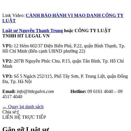
Link Video:
CẢNH BÁO HÀNH VI MẠO DANH CÔNG TY
LUẬT
Luật sư Nguyễn Thanh Trung
hoặc CÔNG TY LUẬT
TNHH HT LEGAL VN
VP1:
12 Hẻm 602/37 Điện Biên Phủ, P.22, quận Bình Thạnh, Tp.
Hồ Chí Minh (Bên cạnh UBND phường 22)
VP2:
207B Nguyễn Phúc Chu, P.15, quận Tân Bình, Tp. Hồ Chí
Minh
VP3:
Số 5 Ngách 252/115, Phố Tây Sơn, P. Trung Liệt, quận Đống
Đa, Tp. Hà Nội
Email:
info@htlegalvn.com
Hotline:
09 6161 4040 – 09
4517 4040
← Quay lại danh sách
Chia sẻ:
f
LIÊN HỆ TRỰC TIẾP
Gặp gỡ Luật sư