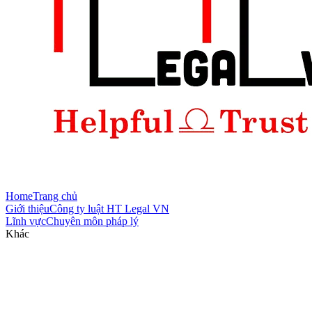
Home
Trang chủ
Giới thiệu
Công ty luật HT Legal VN
Lĩnh vực
Chuyên môn pháp lý
Khác