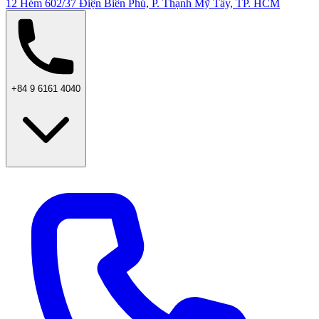
12 Hẻm 602/37 Điện Biên Phủ, P. Thạnh Mỹ Tây, TP. HCM
+84 9 6161 4040