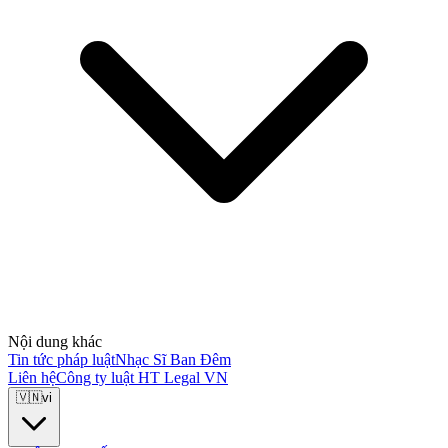
Nội dung khác
Tin tức pháp luật
Nhạc Sĩ Ban Đêm
Liên hệ
Công ty luật HT Legal VN
🇻🇳
vi