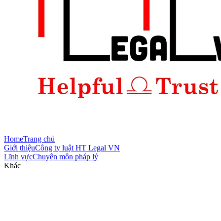
Home
Trang chủ
Giới thiệu
Công ty luật HT Legal VN
Lĩnh vực
Chuyên môn pháp lý
Khác