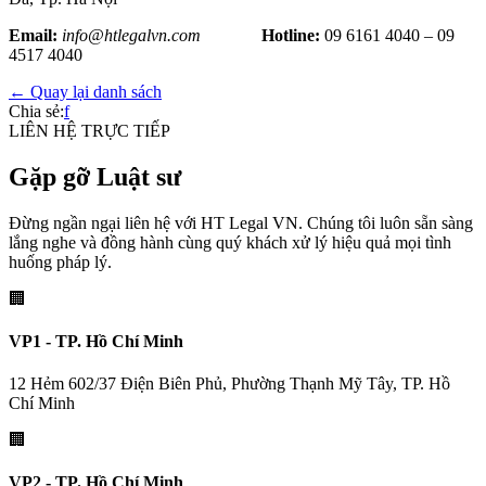
Email:
info@htlegalvn.com
Hotline:
09 6161 4040 – 09
4517 4040
← Quay lại danh sách
Chia sẻ:
f
LIÊN HỆ TRỰC TIẾP
Gặp gỡ Luật sư
Đừng ngần ngại liên hệ với HT Legal VN. Chúng tôi luôn sẵn sàng
lắng nghe và đồng hành cùng quý khách xử lý hiệu quả mọi tình
huống pháp lý.
🏢
VP1 - TP. Hồ Chí Minh
12 Hẻm 602/37 Điện Biên Phủ, Phường Thạnh Mỹ Tây, TP. Hồ
Chí Minh
🏢
VP2 - TP. Hồ Chí Minh