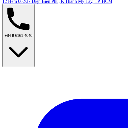
12 Hẻm 602/37 Điện Biên Phủ, P. Thạnh Mỹ Tây, TP. HCM
+84 9 6161 4040