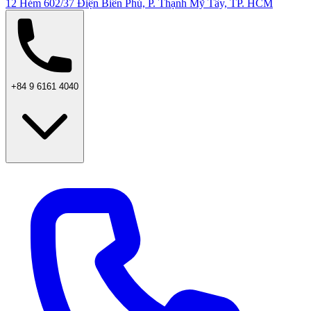
12 Hẻm 602/37 Điện Biên Phủ, P. Thạnh Mỹ Tây, TP. HCM
+84 9 6161 4040