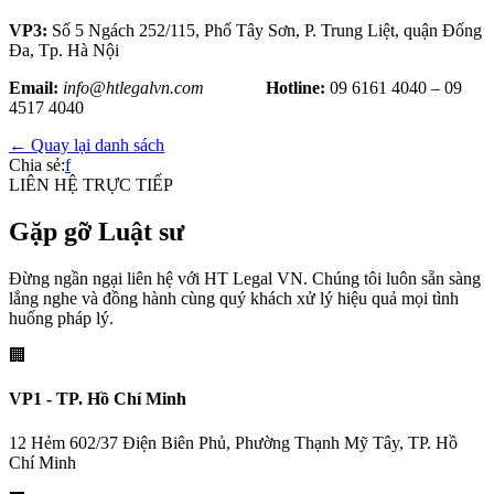
VP3:
Số 5 Ngách 252/115, Phố Tây Sơn, P. Trung Liệt, quận Đống
Đa, Tp. Hà Nội
Email:
info@htlegalvn.com
Hotline:
09 6161 4040 – 09
4517 4040
← Quay lại danh sách
Chia sẻ:
f
LIÊN HỆ TRỰC TIẾP
Gặp gỡ Luật sư
Đừng ngần ngại liên hệ với HT Legal VN. Chúng tôi luôn sẵn sàng
lắng nghe và đồng hành cùng quý khách xử lý hiệu quả mọi tình
huống pháp lý.
🏢
VP1 - TP. Hồ Chí Minh
12 Hẻm 602/37 Điện Biên Phủ, Phường Thạnh Mỹ Tây, TP. Hồ
Chí Minh