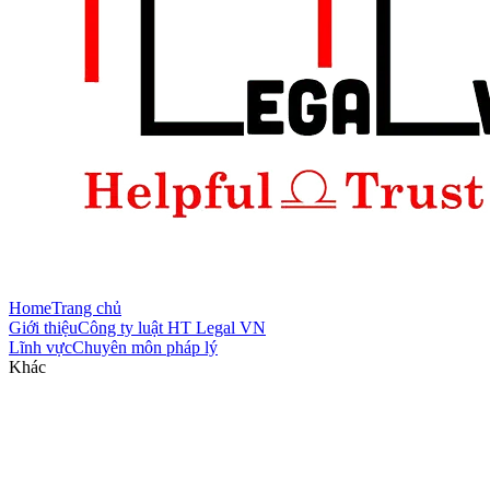
Home
Trang chủ
Giới thiệu
Công ty luật HT Legal VN
Lĩnh vực
Chuyên môn pháp lý
Khác