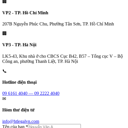
🏢
VP2 - TP. Hồ Chí Minh
207B Nguyễn Phúc Chu, Phường Tân Sơn, TP. Hồ Chí Minh
🏢
VP3 - TP. Hà Nội
LK5-43, Khu nhà ở cho CBCS Cục B42, B57 – Tổng cục V – Bộ
Công an, phường Thanh Liệt, TP. Hà Nội
📞
Hotline điện thoại
09 6161 4040 — 09 2222 4040
✉
Hòm thư điện tử
info@htlegalvn.com
Tên của bạn *