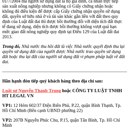
01/7/2004 mà người sử dụng đất là hộ gia đình, cá nhân trực tiếp
sản xuất nông nghiệp nhưng không có Giấy chứng nhận hoặc
không đủ điều kiện để được cấp Giấy chứng nhận quyền sử dụng
đất, quyền sở hữu nhà ở và tài sản khác gắn liền với đất theo quy
định của Luật đất đai thì được bồi thường đối với diện tích đất thực
tế đang sử dụng, diện tích được bồi thường không vượt quá hạn
mức giao đất nông nghiệp quy định tại Điều 129 của Luật đất đai
2013.
Trong đó,
Nhà nước thu hồi đất là việc Nhà nước quyết định thu lại
quyền sử dụng đất của người được Nhà nước trao quyền sử dụng
đất hoặc thu lại đất của người sử dụng đất vi phạm pháp luật về đất
đai.
———————————————————————————
Hân hạnh đón tiếp quý khách hàng theo địa chỉ sau:
Luật sư Nguyễn Thanh Trung
hoặc CÔNG TY LUẬT TNHH
HT LEGAL VN
VP1:
12 Hẻm 602/37 Điện Biên Phủ, P.22, quận Bình Thạnh, Tp.
Hồ Chí Minh (Bên cạnh UBND phường 22)
VP2:
207B Nguyễn Phúc Chu, P.15, quận Tân Bình, Tp. Hồ Chí
Minh