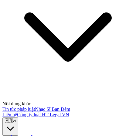
Nội dung khác
Tin tức pháp luật
Nhạc Sĩ Ban Đêm
Liên hệ
Công ty luật HT Legal VN
🇻🇳
vi